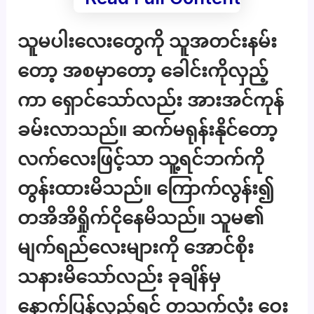
သူမပါးလေးတွေကို သူအတင်းနမ်း
တော့ အစမှာတော့ ခေါင်းကိုလှည့်
ကာ ရှောင်သော်လည်း အားအင်ကုန်
ခမ်းလာသည်။ ဆက်မရုန်းနိုင်တော့
လက်လေးဖြင့်သာ သူ့ရင်ဘက်ကို
တွန်းထားမိသည်။ ကြောက်လွန်း၍
တအိအိရှိုက်ငိုနေမိသည်။ သူမ၏
မျက်ရည်လေးများကို အောင်စိုး
သနားမိသော်လည်း ခုချိန်မှ
နောက်ပြန်လှည့်ရင် တသက်လုံး ဝေး