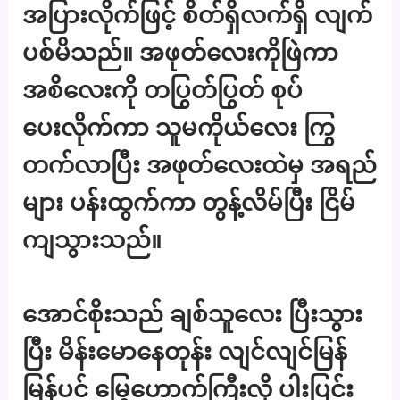
အပြားလိုက်ဖြင့် စိတ်ရှိလက်ရှိ လျက်
ပစ်မိသည်။ အဖုတ်လေးကိုဖြဲကာ
အစိလေးကို တပြွတ်ပြွတ် စုပ်
ပေးလိုက်ကာ သူမကိုယ်လေး ကြွ
တက်လာပြီး အဖုတ်လေးထဲမှ အရည်
များ ပန်းထွက်ကာ တွန့်လိမ်ပြီး ငြိမ်
ကျသွားသည်။
အောင်စိုးသည် ချစ်သူလေး ပြီးသွား
ပြီး မိန်းမောနေတုန်း လျင်လျင်မြန်
မြန်ပင် မြွေဟောက်ကြီးလို ပါးပြင်း