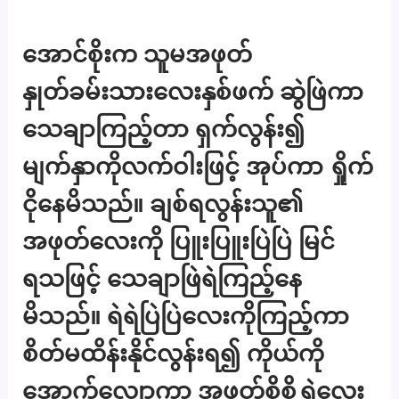
အောင်စိုးက သူမအဖုတ်
နှုတ်ခမ်းသားလေးနှစ်ဖက် ဆွဲဖြဲကာ
သေချာကြည့်တာ ရှက်လွန်း၍
မျက်နှာကိုလက်ဝါးဖြင့် အုပ်ကာ ရှိုက်
ငိုနေမိသည်။ ချစ်ရလွန်းသူ၏
အဖုတ်လေးကို ပြူးပြူးပြဲပြဲ မြင်
ရသဖြင့် သေချာဖြဲရဲကြည့်နေ
မိသည်။ ရဲရဲပြဲပြဲလေးကိုကြည့်ကာ
စိတ်မထိန်းနိုင်လွန်းရ၍ ကိုယ်ကို
အောက်လျှောကာ အဖုတ်စိုစိုရွှဲလေး