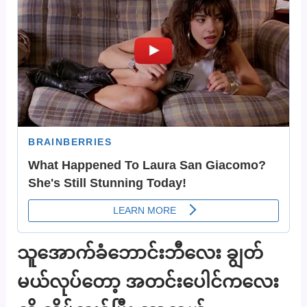
သူအောက်ခံဘောင်းဘီလေး ချွတ်
မယ်လုပ်တော့ အတင်းပေါင်ကလေး