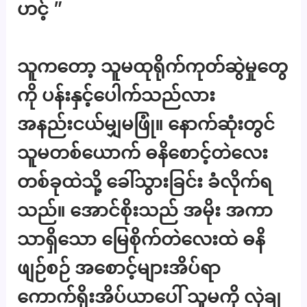
ဟင့် ”
သူကတော့ သူမထုရိုက်ကုတ်ဆွဲမှုတွေ
ကို ပန်းနှင့်ပေါက်သည်လား
အနည်းငယ်မျှမဖြုံ။ နောက်ဆုံးတွင်
သူမတစ်ယောက် ဓနိစောင့်တဲလေး
တစ်ခုထဲသို့ ခေါ်သွားခြင်း ခံလိုက်ရ
သည်။ အောင်စိုးသည် အမိုး အကာ
သာရှိသော မြေစိုက်တဲလေးထဲ ဓနိ
ဖျဉ်စဉ် အစောင့်များအိပ်ရာ
ကောက်ရိုးအိပ်ယာပေါ် သူမကို လှဲချ