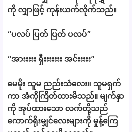
ကို လျှာဖြင့် ကုန်းယက်လိုက်သည်။
“ပလပ် ပြတ် ပြတ် ပလပ်”
“အားးးးး ရှီးးးးးးး အင်းးးးး”
မေမိုး သူမ ညည်းသံလေး။ သူမရှက်
ကာ အံကိုကြိတ်ထားမိသည်။ မျက်နှာ
ကို အုပ်ထားသော လက်တို့သည်
ကောက်ရိုးမျှင်လေးများကို မှုန့်ကြေ