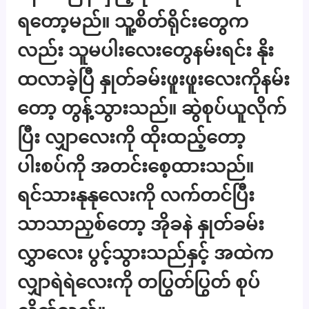
ရတော့မည်။ သူ့စိတ်ရိုင်းတွေက
လည်း သူမပါးလေးတွေနမ်းရင်း နိုး
ထလာခဲ့ပြီ နှုတ်ခမ်းဖူးဖူးလေးကိုနမ်း
တော့ တွန့်သွားသည်။ ဆွဲစုပ်ယူလိုက်
ပြီး လျှာလေးကို ထိုးထည့်တော့
ပါးစပ်ကို အတင်းစေ့ထားသည်။
ရင်သားနုနုလေးကို လက်တင်ပြီး
သာသာညှစ်တော့ အိုခနဲ နှုတ်ခမ်း
လွှာလေး ပွင့်သွားသည်နှင့် အထဲက
လျှာရဲရဲလေးကို တပြွတ်ပြွတ် စုပ်