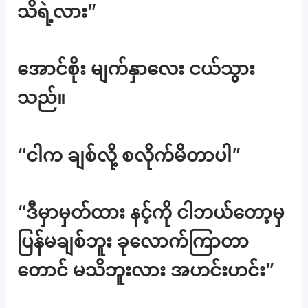
သိရဲ့လား”
အောင်စိုး မျက်နှာလေး ငယ်သွား
သည်။
“ငါက ချစ်လို့ စလိုက်မိတာပါ”
“ဒီမှာမှတ်ထား နင့်ကို ငါဘယ်တော့မှ
ပြန်မချစ်ဘူး ခုလောက်ကြာတာ
တောင် မသိဘူးလား အဟင်းဟင်း”