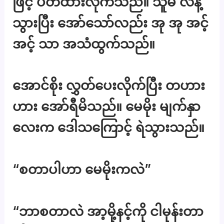
ဖြင့် ပိတ်ထားလိုက်သည်။ သူမ လန့်
သွားပြီး အော်သော်လည်း အု အု အင့်
အင့် သာ အသံထွက်သည်။
အောင်စိုး လွှတ်ပေးလိုက်ပြီး တဟား
ဟား အော်ရီမိသည်။ မေမိုး မျက်နှာ
လေးက ဒေါသကြောင့် ရဲသွားသည်။
“စတာပါဟာ မေမိုးကလဲ”
“ဘာစတာလဲ အာ့မို့နင့်ကို ငါမုန်းတာ