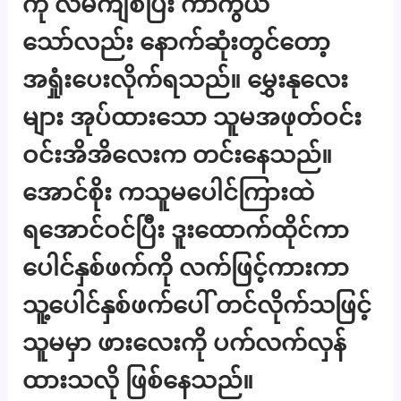
ကို လိမ်ကျစ်ပြီး ကာကွယ်
သော်လည်း နောက်ဆုံးတွင်တော့
အရှုံးပေးလိုက်ရသည်။ မွှေးနုလေး
များ အုပ်ထားသော သူမအဖုတ်ဝင်း
ဝင်းအိအိလေးက တင်းနေသည်။
အောင်စိုး ကသူမပေါင်ကြားထဲ
ရအောင်ဝင်ပြီး ဒူးထောက်ထိုင်ကာ
ပေါင်နှစ်ဖက်ကို လက်ဖြင့်ကားကာ
သူ့ပေါင်နှစ်ဖက်ပေါ် တင်လိုက်သဖြင့်
သူမမှာ ဖားလေးကို ပက်လက်လှန်
ထားသလို ဖြစ်နေသည်။