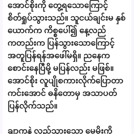
အောင်စိုးကို တွေ့ရသောကြောင့်
စိတ်ရှုပ်သွားသည်။ သူငယ်ချင်းမ နှစ်
ယောက်က ကိစ္စပေါ်၍ နေ့လည်
ကတည်းက ပြန်သွားသောကြောင့်
အတူပြန်ရန်အဖေါ်မရှိ။ ညနေက
စောင်းနေပြီမို့ မပြန်လည်း မဖြစ်။
အောင်စိုး လူပျိုစကားလိုက်ပြောတာ
ကင်းအောင် ဓနိတောမှ အသာပတ်
ပြန်လိုက်သည်။
ချာကနဲ လှည့်သွားသော မေမိုးကို