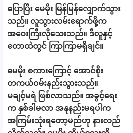
ပြောပြီး မေမိုး မြန်မြန်လျှောက်သွား
သည်။ လူသွားလမ်းရောက်ဖို့က
အဝေးကြီးလိုသေးသည်။ ဒီလူနှင့်
တောထဲတွင် ကြာကြာမရှိချင်။
မေမိုး စကားကြောင့် အောင်စိုး
တကယ်ဝမ်းနည်းသွားသည်။
မချင့်မရဲ ဖြစ်လာသည်။ အခွင့်ရေး
က နှစ်ခါမလာ အနုနည်းမရပါက
အကြမ်းသုံးရတော့မည်ဟု နားလည်
လိုက်သည်။ မေမိုး ကိုယ်လေးကို