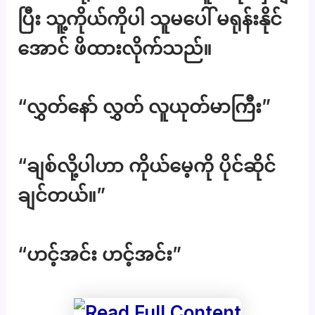
ပြီး သူ့ကိုယ်ကိုပါ သူမပေါ် မရုန်းနိုင်
အောင် ဖိထားလိုက်သည်။
“လွှတ်နော် လွှတ် လူယုတ်မာကြီး”
“ချစ်လို့ပါဟာ ကိုယ်မေ့ကို ပိုင်ဆိုင်
ချင်တယ်။”
“ဟင့်အင်း ဟင့်အင်း”