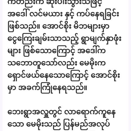
ကတည်းက ဆုံးပါးသွားသဖြင့်
အဒေါ် လင်မယား နှင့် ကပ်နေရခြင်း
ဖြစ်သည်။ အောင်စိုး မိဘများမှာ
ငွေကြေးချမ်းသာသည့် ရွာမျက်နှာဖုံး
များ ဖြစ်သောကြောင့် အဒေါ်က
သဘောတူသော်လည်း မေမိုးက
ရှောင်ဖယ်နေသောကြောင့် အောင်စိုး
မှာ အခက်ကြုံနေရသည်။
ဘေးရွာအလှူတွင် လာရောက်ကူနေ
သော မေမိုးသည် ပြန်မည်အလုပ်