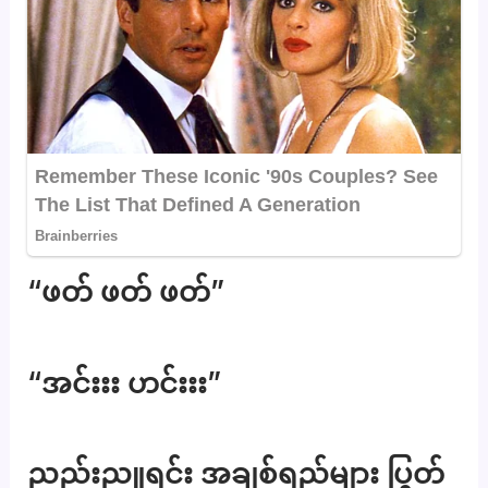
“ဖတ် ဖတ် ဖတ်”
“အင်းးး ဟင်းးး”
ညည်းညူရင်း အချစ်ရည်များ ပြွတ်