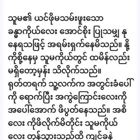
သူမ၏ ယင်ဖိုမသမ်းဖူးသော
ခန္ဓာကိုယ်လေး အောင်စိုး ပြုသမျှ နု
နေရသဖြင့် အရမ်းရှက်နေမိသည်။ နို့
ကိုစို့နေမှ သူမကိုယ်တွင် ထမိန်လည်း
မရှိတော့မှန်း သိလိုက်သည်။
ရုတ်တရက် သူ့လက်က အတွင်းခံပေါ်
ကို ရောက်ပြီး အကွဲကြောင်းလေးကို
အပေါ်အောက် ဖိပွတ်နေသည်။ အစိ
လေး ကိုဖိလိုက်မိတိုင်း သူမကိုယ်
လေး တုန်သွားသည်ထိ ကျင်ခနဲ