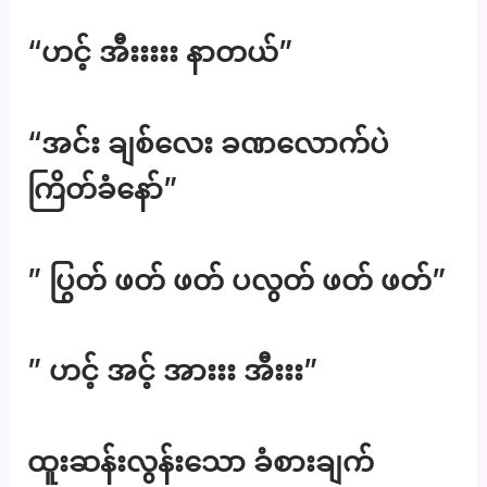
“ဟင့် အီးးးးး နာတယ်”
“အင်း ချစ်လေး ခဏလောက်ပဲ
ကြိတ်ခံနော်”
” ပြွတ် ဖတ် ဖတ် ပလွတ် ဖတ် ဖတ်”
” ဟင့် အင့် အားးး အီးးး”
ထူးဆန်းလွန်းသော ခံစားချက်