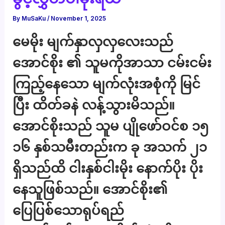
By
MuSaKu
/
November 1, 2025
မေမိုး မျက်နှာလှလှလေးသည်
အောင်စိုး ၏ သူမကိုအာသာ ငမ်းငမ်း
ကြည့်နေသော မျက်လုံးအစုံကို မြင်
ပြီး ထိတ်ခနဲ လန့်သွားမိသည်။
အောင်စိုးသည် သူမ ပျိုဖော်ဝင်စ ၁၅
၁၆ နှစ်သမီးတည်းက ခု အသက် ၂၁
ရှိသည်ထိ ငါးနှစ်ငါးမိုး နောက်ပိုး ပိုး
နေသူဖြစ်သည်။ အောင်စိုး၏
ပြေပြစ်သောရုပ်ရည်