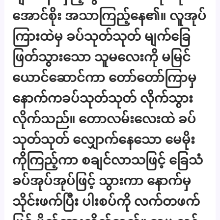
အောင်စိုး အသာကြည့်နေ၏။ လူအုပ်
ကြားထဲမှ ခပ်သုတ်သုတ် မျက်ခြေ
ဖြတ်သွားသော သူမလေးကို မမြင်
ယောင်ဆောင်ကာ တော်တော်ကြာမှ
နောက်ကခပ်သုတ်သုတ် လိုက်သွား
လိုက်သည်။ တောလမ်းလေးထဲ ခပ်
သုတ်သုတ် လျှောက်နေသော မေမိုး
ကိုကြည့်ကာ စချင်လာသဖြင့် ခြေသံ
ခပ်အုပ်အုပ်ဖြင့် သွားကာ နောက်မှ
သိုင်းဖက်ပြီး ပါးစပ်ကို လက်တဖက်