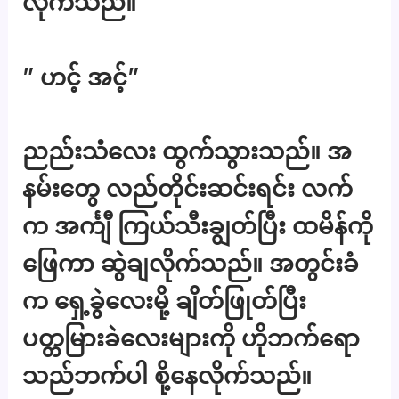
လိုက်သည်။
” ဟင့် အင့်”
ညည်းသံလေး ထွက်သွားသည်။ အ
နမ်းတွေ လည်တိုင်းဆင်းရင်း လက်
က အင်္ကျီ ကြယ်သီးချွတ်ပြီး ထမိန်ကို
ဖြေကာ ဆွဲချလိုက်သည်။ အတွင်းခံ
က ရှေ့ခွဲလေးမို့ ချိတ်ဖြုတ်ပြီး
ပတ္တမြားခဲလေးများကို ဟိုဘက်ရော
သည်ဘက်ပါ စို့နေလိုက်သည်။