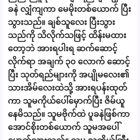
ခနဲ လျှံကျကာ မေမိုးတစ်ယောက် ပြီး
သွားသည်။ ချစ်သူလေး ပြီးသွား
သည်ကို သိလိုက်သဖြင့် ထိန်းမထား
တော့ဘဲ အားရပါးရ ဆက်ဆောင့်
လိုက်ရာ အချက် ၃၀ လောက် ဆောင့်
ပြီး သုတ်ရည်များကို အပျိုမလေး၏
သားအိမ်လေးထဲသို့ အားရပန်းထုတ်
ကာ သူမကိုယ်ပေါ်မှောက်ပြီး ဇိမ်ယူ
နေမိသည်။ သူမဗိုက်ထဲ ပူခနဲဖြစ်ကာ
အောင်စိုးတစ်ယောက် သူမအပေါ်