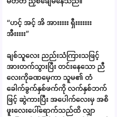
မတတ် ညှစ်ချေမိနေသည်။
“ဟင့် အင့် အိ အားးးးး ရှီးးးးးးး
အီးးးးး”
ချစ်သူလေး ညည်းသံကြားသဖြင့်
အားတက်သွားပြီး တင်းနေသော ညီ
လေးကိုခဏမေ့ကာ သူမ၏ တံ
ခေါက်ခွက်နှစ်ဖက်ကို လက်နှစ်ဘက်
ဖြင့် ဆွဲကားပြီး အပေါက်လေးမှ အစိ
ဖူးလေးပေါ်ရောက်သည်ထိ လျှာ