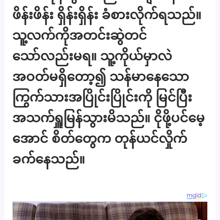
ဖိန်းဖိန်း ရှိန်းရှိန်း ခံစားလိုက်ရသည်။
သူ့လက်ကိုအတင်းဆွဲတင်
သော်လည်းမရ။ သူ့ကိုယ်မှာလဲ
အဝတ်မရှိတော့၍ သန်မာနေသော
ကြွက်သားအပြိုင်းပြိုင်းကို မြင်ပြီး
အသက်ရှူမြန်သွားမိသည်။ ငိုဖို့ပင်မေ့
အောင် စိတ်တွေက တုန်ယင်လှိုက်
ခက်နေသည်။