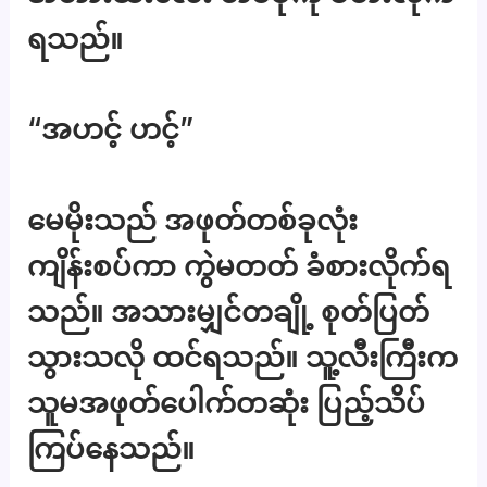
ရသည်။
“အဟင့် ဟင့်”
မေမိုးသည် အဖုတ်တစ်ခုလုံး
ကျိန်းစပ်ကာ ကွဲမတတ် ခံစားလိုက်ရ
သည်။ အသားမျှင်တချို့ စုတ်ပြတ်
သွားသလို ထင်ရသည်။ သူ့လီးကြီးက
သူမအဖုတ်ပေါက်တဆုံး ပြည့်သိပ်
ကြပ်နေသည်။