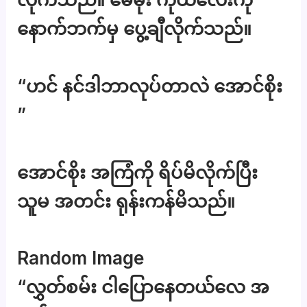
နောက်ဘက်မှ ပွေ့ချီလိုက်သည်။
“ဟင် နင်ဒါဘာလုပ်တာလဲ အောင်စိုး
”
အောင်စိုး အကြံကို ရိပ်မိလိုက်ပြီး
သူမ အတင်း ရုန်းကန်မိသည်။
Random Image
“လွှတ်စမ်း ငါပြောနေတယ်လေ အ