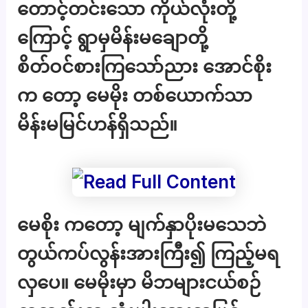
တောင့်တင်းသော ကိုယ်လုံးတို့
ကြောင့် ရွာမှမိန်းမချောတို့
စိတ်ဝင်စားကြသော်ညား အောင်စိုး
က တော့ မေမိုး တစ်ယောက်သာ
မိန်းမမြင်ဟန်ရှိသည်။
မေစိုး ကတော့ မျက်နှာပိုးမသေဘဲ
တွယ်ကပ်လွန်းအားကြီး၍ ကြည့်မရ
လှပေ။ မေမိုးမှာ မိဘများငယ်စဉ်