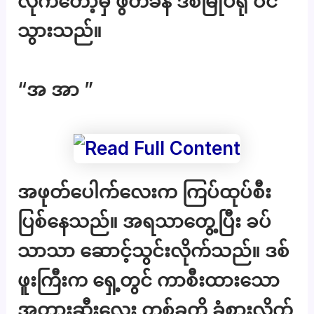
လိုက်တော့မှ ဖွတ်ခနဲ ဒစ်မြုပ်ရုံ ဝင်
သွားသည်။
“အ အာ ”
အဖုတ်ပေါက်လေးက ကြပ်ထုပ်စီး
ပြစ်နေသည်။ အရသာတွေ့ပြီး ခပ်
သာသာ ဆောင့်သွင်းလိုက်သည်။ ဒစ်
ဖူးကြီးက ရှေ့တွင် ကာစီးထားသော
အတားဆီးလေး တစ်ခုကို ခံစားလိုက်