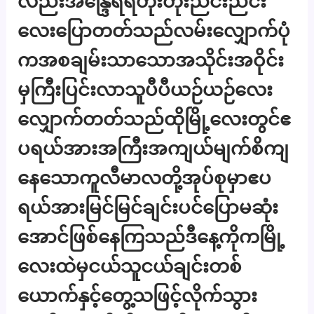
လည်းအိန္ဒြေရရတိုးတိုးညင်းညင်း
လေးပြောတတ်သည်လမ်းလျှောက်ပုံ
ကအစချမ်းသာသောအသိုင်းအဝိုင်း
မှကြီးပြင်းလာသူပီပီယဉ်ယဉ်လေး
လျှောက်တတ်သည်ထိုမြို့လေးတွင်ဧ
ပရယ်အားအကြီးအကျယ်မျက်စိကျ
နေသောကူလီမာလတို့အုပ်စုမှာဧပ
ရယ်အားမြင်မြင်ချင်းပင်ပြောမဆုံး
အောင်ဖြစ်နေကြသည်ဒီနေ့ကိုကမြို့
လေးထဲမှငယ်သူငယ်ချင်းတစ်
ယောက်နှင့်တွေ့သဖြင့်လိုက်သွား