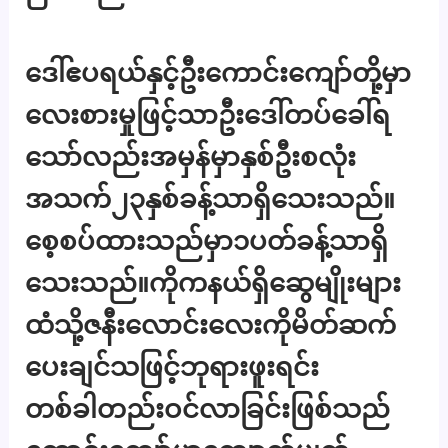
ဒေါ်ဧပရယ်နှင့်ဦးကောင်းကျော်တို့မှာ
လေးစားမှုဖြင့်သာဦးဒေါ်တပ်ခေါ်ရ
သော်လည်းအမှန်မှာနှစ်ဦးစလုံး
အသက်၂၃နှစ်ခန့်သာရှိသေးသည်။
စေ့စပ်ထားသည်မှာ၁ပတ်ခန့်သာရှိ
သေးသည်။ကိုကနယ်ရှိဆွေမျိုးများ
ထံသို့ဇနီးလောင်းလေးကိုမိတ်ဆက်
ပေးချင်သဖြင့်ဘုရားဖူးရင်း
တစ်ခါတည်းဝင်လာခြင်းဖြစ်သည်