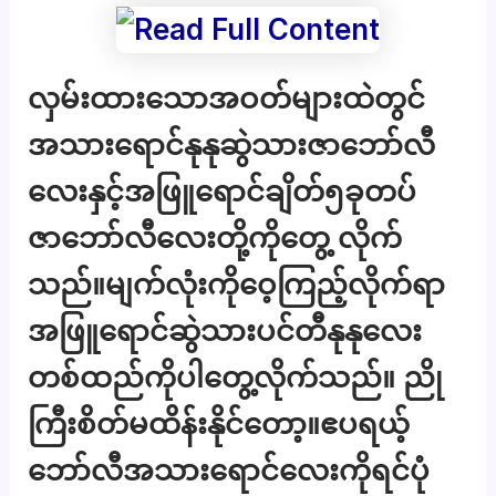
လှမ်းထားသောအဝတ်များထဲတွင်
အသားရောင်နုနုဆွဲသားဇာဘော်လီ
လေးနှင့်အဖြူရောင်ချိတ်၅ခုတပ်
ဇာဘော်လီလေးတို့ကိုတွေ့ လိုက်
သည်။မျက်လုံးကိုဝေ့ကြည့်လိုက်ရာ
အဖြူရောင်ဆွဲသားပင်တီနုနုလေး
တစ်ထည်ကိုပါတွေ့လိုက်သည်။ ညို
ကြီးစိတ်မထိန်းနိုင်တော့။ဧပရယ့်
ဘော်လီအသားရောင်လေးကိုရင်ပုံ