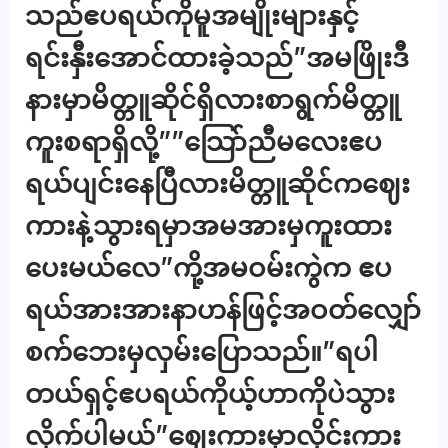
သည်ဧပရယ်ကိုမူအမျိုးများနှင့်
ရင်းနှီးအောင်ထားခဲ့သည်”အမဖြိုးဒီ
နားမှာမိတ္တူဆိုင်ရှိလားစာရွက်မိတ္တူ
ကူးစရာရှိလို့””သြော်ညီမလေးဧပ
ရယ်ပျင်းနေပြီလားမိတ္တူဆိုင်ကဈေး
ကားနဲ့သွားရမှာအမအားမှကူးထား
ပေးမယ်လေ”ကို့အမဝမ်းကွဲက ဧပ
ရယ်အားအားနာဟန်ဖြင့်အဝတ်လျှော်
စက်ဘေးမှလှမ်းပြောသည်။”ရပါ
တယ်ရှင့်ဧပရယ်ကိုယ့်ဟာကိုပဲသွား
လိုက်ပါမယ်”ဈေးကားမှာလိုင်းကား