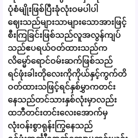
ပုံစံမျိုးဖြစ်ပြီးခုံလုံးဝမပါပါ
ဈေးသည်များသာများသောအားဖြင့်
စီးကြခြင်းဖြစ်သည်လူအလွန်ကျပ်
သည်ဧပရယ်ဝတ်ထားသည်က
လိမ္မော်ရောင်ဝမ်းဆက်ဖြစ်သည်
ရင်ဖုံးခါးတိုလေးကိုကိုယ်နှင့်ကွက်တိ
ဝတ်ထားသဖြင့်ရင်နှစ်မွှာကတင်း
နေသည်တင်သားနှစ်လုံးမှာလည်း
ထဘီတင်းတင်းလေးအောက်မှ
လုံးဝန်းစွာရုန်းကြွနေသည်