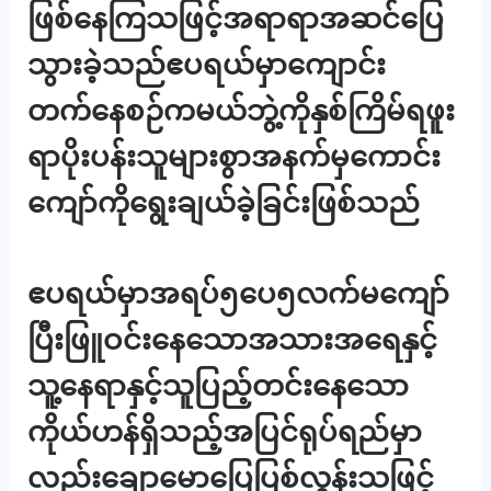
ဖြစ်နေကြသဖြင့်အရာရာအဆင်ပြေ
သွားခဲ့သည်ဧပရယ်မှာကျောင်း
တက်နေစဉ်ကမယ်ဘွဲ့ကိုနှစ်ကြိမ်ရဖူး
ရာပိုးပန်းသူများစွာအနက်မှကောင်း
ကျော်ကိုရွေးချယ်ခဲ့ခြင်းဖြစ်သည်
ဧပရယ်မှာအရပ်၅ပေ၅လက်မကျော်
ပြီးဖြူဝင်းနေသောအသားအရေနှင့်
သူ့နေရာနှင့်သူပြည့်တင်းနေသော
ကိုယ်ဟန်ရှိသည့်အပြင်ရုပ်ရည်မှာ
လည်းချောမောပြေပြစ်လွန်းသဖြင့်