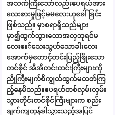
အသက်ကြီးသော်လည်းဧပရယ်အား
လေးစားမှုဖြင့်မမလေးဟုခေါ်ခြင်း
ဖြစ်သည်။ မှာစရာရှိသည်များ
မှာ၍ထွက်သွားသောအလှဘုရင်မ
လေးဧ။်သေးသွယ်သောခါးလေး
အောက်မှတောင့်တင်းပြည့်ဖြိုးသော
တင်စိုင် အိအိတင်းတင်းကြီးများကို
ညိုကြီးမျက်စိကျွတ်ထွက်မတတ်ကြ
ည့်နေမိသည်။ဧပရယ်တစ်လှမ်းလှမ်း
သွားတိုင်းတင်စိုင်ကြီးများက စည်း
ချက်ကျတုန်ခါသွားသည့်အပြင်