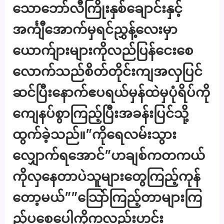
သောဘော်လီကြိုးနှစ်ချောင်းနှင့်
အင်္ကျီအောက်မှရင်ညွှန့်လေးမှာ
ယောက်ျားများကိုလည်ပြန်ငေးစေ
လောက်သည်စိတ်တိုင်းကျအလှပြင်
ဆင်ပြီးနောက်ဧပရယ်မှန်ထဲမှပုံရိပ်ကို
ကျေနပ်စွာကြည့်ပြီးအခန်းပြင်သို့
ထွက်ခဲ့သည်။”ကိုရေလမ်းသွား
လျှောက်ရအောင်”ဟချစ်ကတကယ်
ကိုလှနေတာပဲသူများတွေကြည့်ကုန်
တော့မယ်””သြော်ကြည့်တာများကြ
ည့်ပစေပေါ့ကိုကလည်းဟင်း