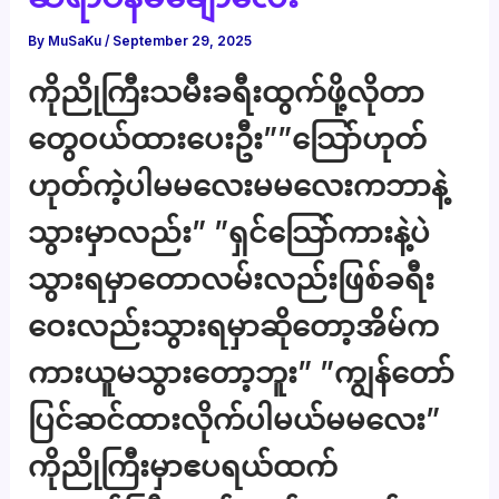
By
MuSaKu
/
September 29, 2025
ကိုညိုကြီးသမီးခရီးထွက်ဖို့လိုတာ
တွေဝယ်ထားပေးဦး””သြော်ဟုတ်
ဟုတ်ကဲ့ပါမမလေးမမလေးကဘာနဲ့
သွားမှာလည်း” ”ရှင်သြော်ကားနဲ့ပဲ
သွားရမှာတောလမ်းလည်းဖြစ်ခရီး
ဝေးလည်းသွားရမှာဆိုတော့အိမ်က
ကားယူမသွားတော့ဘူး” ”ကျွန်တော်
ပြင်ဆင်ထားလိုက်ပါမယ်မမလေး”
ကိုညိုကြီးမှာဧပရယ်ထက်