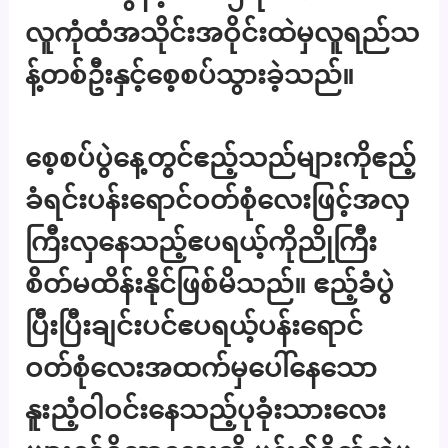
လူကုံထံအသိုင်းအဝိုင်းထဲမှလူရည်သ
န့်တစ်ဦးနှင့်စေ့စပ်သွားခဲ့သည်။
စေ့စပ်ပွဲနေ့တွင်ဧည့်သည်များကိုဧည့်
ခံရင်းပန်းရောင်ဝတ်စုံလေးဖြင့်အလှ
ကြီးလှနေသည့်ဧပရယ့်ကိုညိုကြီး
စိတ်မထိန်းနိုင်ဖြစ်မိသည်။ ဧည့်ခံပွဲ
ပြီးပြီးချင်းပင်ဧပရယ့်ပန်းရောင်
ဝတ်စုံလေးအထက်မှပေါ်နေသော
နူးညံ့ဝါဝင်းနေသည့်ပုခုံးသားလေး