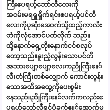
ကြီးဧပရယ့်ဘော်လီလေးကို
အငမ်းမရရှူရှိုက်ရင်းဧပရယ့်ပင်တီ
လေးကိုပုဆိုးအောက်သို့ထည့်ကာလီး
တံကိုလုံအောင်ပတ်လိုက် သည်။
ထို့နောက်ရှေ့တိုးနောက်ငင်စလုပ်
တော့သည်။နူးညံ့လွန်းသောပင်တီ
အသားပျော့ပျော့လေးကညိုကြီးဧ။်
လီးတံကြီးတစ်လျှောက် ကောင်းလွန်း
သောအထိအတွေ့ကိုပေးစွမ်း
နေသည်။ညိုကြီးဧ။်လက်ကလည်းဧ
ပရယ့်ဘော်လီရင်ပုံခွက်ဧ။်အောက်မှ