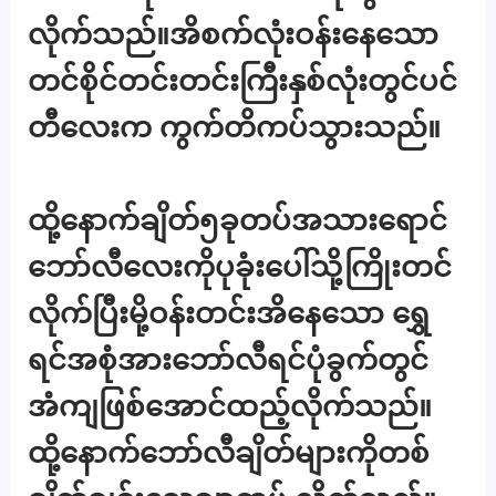
လိုက်သည်။အိစက်လုံးဝန်းနေသော
တင်စိုင်တင်းတင်းကြီးနှစ်လုံးတွင်ပင်
တီလေးက ကွက်တိကပ်သွားသည်။
ထို့နောက်ချိတ်၅ခုတပ်အသားရောင်
ဘော်လီလေးကိုပုခုံးပေါ်သို့ကြိုးတင်
လိုက်ပြီးမို့ဝန်းတင်းအိနေသော ရွှေ
ရင်အစုံအားဘော်လီရင်ပုံခွက်တွင်
အံကျဖြစ်အောင်ထည့်လိုက်သည်။
ထို့နောက်ဘော်လီချိတ်များကိုတစ်