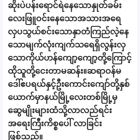
ဆိုးပဲပန်းရောင်ရဲနေသောနှုတ်ခမ်း
လေးဖြူဝင်းနေသောအသားအရေ
လှပသွယ်စင်းသောနှာတံကြည်လဲ့နေ
သောမျက်လုံးကျက်သရေရှိလွန်းလှ
သောကိုယ်ဟန်ကျော့ကျော့တို့ကြောင့်
ထိုသူတို့ငေးတာမဆန်း။ဆရာဝန်မ
ဒေါ်ဧပရယ်နှင့်ဦးကောင်းကျော်တို့နှစ်
ယောက်မှာနယ်မြို့လေးတစ်မြို့မှ
ဆွေမျိုးများထံသို့လာလည်ရင်း
အရေးကြီးကိစ္စပေါ် လာခြင်း
ဖြစ်သည်။