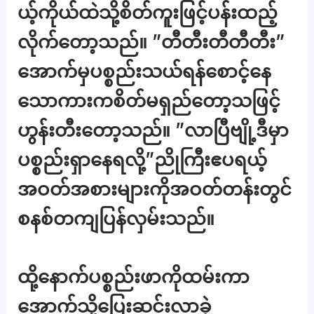
ယ့်ကိုယ်ထဲသို့စိတ်ကူးဖြင့်ပန်းထည့်
လိုက်တော့သည်။ ”တီတီးတီတီတီး”
အောက်မှပစ္စည်းသယ်ရန်စောင့်နေ
သောကားကစိတ်မရှည်တော့သဖြင့်
ဟွန်းတီးတော့သည်။ ”လာပြီဗျို့ဒီမှာ
ပစ္စည်းရှာနေရလို့”ညိုကြီးဧပရယ့်
အဝတ်အစားများကိုအဝတ်တန်းတွင်
စနစ်တကျပြန်လှမ်းသည်။
ထို့နောက်ပစ္စည်းဖာကိုထမ်းကာ
အောက်သို့ပြေးဆင်းလာခဲ့