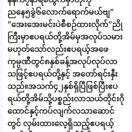
ညနေ၅ခွဲ၆လောက်ရောက်မယ်ဗျ”
”အေးအေးမင်းပဲစီစဉ်ထားလိုက်”ညို
ကြီးမှာဧပရယ်တို့အိမ်မှအလုပ်သမား
မဟုတ်သော်လည်းဧပရယ့်အဖေ
ကုမ္ပဏီတွင်၈နှစ်ခန့်အလုပ်လုပ်လာ
သဖြင့်ဧပရယ်တို့နှင့် အတော်ရင်းနှီး
သည်။အသက်၄၂နှစ်ရှိပြီဖြစ်ပြီးဧပ
ရယ်တို့အိမ်သို့ပစ္စည်းလာသယ်တိုင်းဂို
ထောင်နှင့်ကပ်လျက်လသာဆောင်
တွင် လှမ်းထားလေ့ရှိသည့်ဧပရယ့်