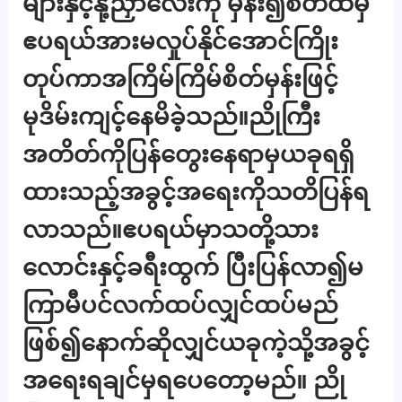
များနှင့်နို့ညှာလေးကို မှန်း၍စိတ်ထဲမှ
ဧပရယ်အားမလှုပ်နိုင်အောင်ကြိုး
တုပ်ကာအကြိမ်ကြိမ်စိတ်မှန်းဖြင့်
မုဒိမ်းကျင့်နေမိခဲ့သည်။ညိုကြီး
အတိတ်ကိုပြန်တွေးနေရာမှယခုရရှိ
ထားသည့်အခွင့်အရေးကိုသတိပြန်ရ
လာသည်။ဧပရယ်မှာသတို့သား
လောင်းနှင့်ခရီးထွက် ပြီးပြန်လာ၍မ
ကြာမီပင်လက်ထပ်လျှင်ထပ်မည်
ဖြစ်၍နောက်ဆိုလျှင်ယခုကဲ့သို့အခွင့်
အရေးရချင်မှရပေတော့မည်။ ညို