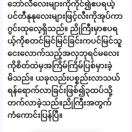
ဘော်လီလေးများကိုကိုင်၍ဧပရယ့်
ပင်တီနုနုလေးများဖြင့်လီးကိုအုပ်ကာ
ဂွင်းထုလေ့ရှိသည်။ ညိုကြီးမှာဧပရ
ယ့်ကိုစတင်မြင်မြင်ခြင်းကပင်မြင်သူ
ငေးလောက်သည့်အလှဘုရင်မလေး
ကိုစိတ်ထဲမှအကြိမ်ကြိမ်ပြစ်မှားခဲ့
မိသည်။ ယခုလည်းပစ္စည်းလာသယ်
ရန်ရောက်လာခြင်းဖြစ်၍၃ထပ်သို့
တက်လာခဲ့သည်။ညိုကြီးအတွက်
ကံကောင်းပြန်ပြီ။