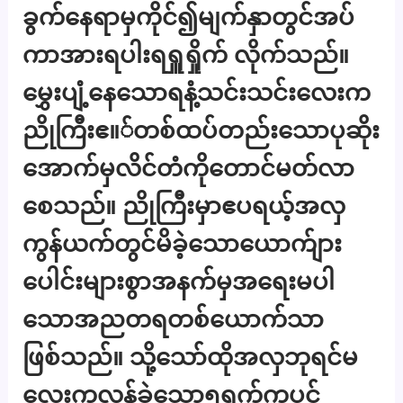
ခွက်နေရာမှကိုင်၍မျက်နှာတွင်အပ်
ကာအားရပါးရရှူရှိုက် လိုက်သည်။
မွှေးပျံ့နေသောရနံ့သင်းသင်းလေးက
ညိုကြီးဧ။်တစ်ထပ်တည်းသောပုဆိုး
အောက်မှလိင်တံကိုတောင်မတ်လာ
စေသည်။ ညိုကြီးမှာဧပရယ့်အလှ
ကွန်ယက်တွင်မိခဲ့သောယောက်ျား
ပေါင်းများစွာအနက်မှအရေးမပါ
သောအညတရတစ်ယောက်သာ
ဖြစ်သည်။ သို့သော်ထိုအလှဘုရင်မ
လေးကလွန်ခဲ့သော၅ရက်ကပင်