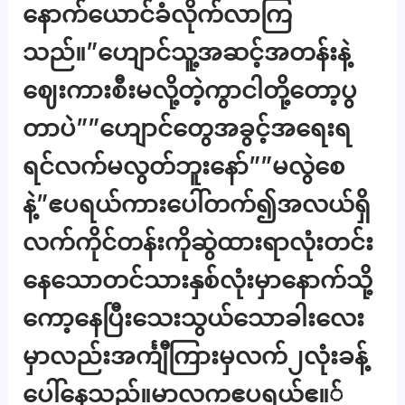
နောက်ယောင်ခံလိုက်လာကြ
သည်။”ဟျောင်သူ့အဆင့်အတန်းနဲ့
ဈေးကားစီးမလို့တဲ့ကွာငါတို့တော့ပွ
တာပဲ””ဟျောင်တွေအခွင့်အရေးရ
ရင်လက်မလွတ်ဘူးနော်””မလွဲစေ
နဲ့”ဧပရယ်ကားပေါ်တက်၍အလယ်ရှိ
လက်ကိုင်တန်းကိုဆွဲထားရာလုံးတင်း
နေသောတင်သားနှစ်လုံးမှာနောက်သို့
ကော့နေပြီးသေးသွယ်သောခါးလေး
မှာလည်းအင်္ကျီကြားမှလက်၂လုံးခန့်
ပေါ်နေသည်။မာလကဧပရယ်ဧ။်