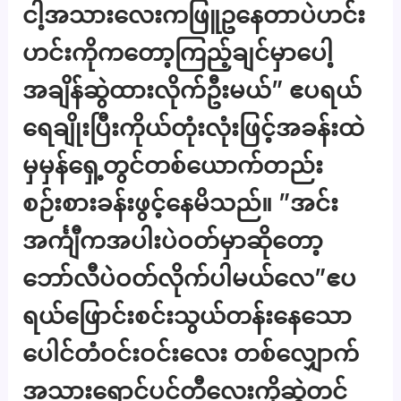
ငါ့အသားလေးကဖြူဥနေတာပဲဟင်း
ဟင်းကိုကတော့ကြည့်ချင်မှာပေါ့
အချိန်ဆွဲထားလိုက်ဦးမယ်” ဧပရယ်
ရေချိုးပြီးကိုယ်တုံးလုံးဖြင့်အခန်းထဲ
မှမှန်ရှေ့တွင်တစ်ယောက်တည်း
စဉ်းစားခန်းဖွင့်နေမိသည်။ ”အင်း
အင်္ကျီကအပါးပဲဝတ်မှာဆိုတော့
ဘော်လီပဲဝတ်လိုက်ပါမယ်လေ”ဧပ
ရယ်ဖြောင်းစင်းသွယ်တန်းနေသော
ပေါင်တံဝင်းဝင်းလေး တစ်လျှောက်
အသားရောင်ပင်တီလေးကိုဆွဲတင်