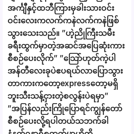
အင်္ကျီနှင့်ထဘီကြားမှခါးသားဝင်း
ဝင်းလေးကလက်ကနဲလက်ကနဲဖြစ်
သွားသေးသည်။ ”ဟဲ့ညိုကြီးသမီး
ခရီးထွက်မှာတဲ့အဆင်အပြေဆုံးကား
စီစဉ်ပေးလိုက်” ”သြော်ဟုတ်ကဲ့ပါ
အန်တီလေးခုပဲဧပရယ်လာပြောသွား
တာကားကတော့expressတော့မရှိ
ဘူးသီးသန့်ငှားတဲ့စလွန်းပဲရမှာ”
”အပြန်လည်းကြိုပြောရင်ကျွန်တော်
စီစဉ်ပေးလို့ရပါတယ်သဘက်ခါ
နံနက်၇နာရီစထွက်မှာဟိုကို