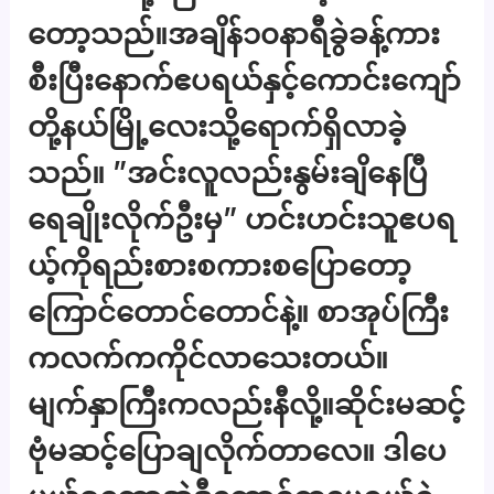
တော့သည်။အချိန်၁၀နာရီခွဲခန့်ကား
စီးပြီးနောက်ဧပရယ်နှင့်ကောင်းကျော်
တို့နယ်မြို့လေးသို့ရောက်ရှိလာခဲ့
သည်။ ”အင်းလူလည်းနွမ်းချိနေပြီ
ရေချိုးလိုက်ဦးမှ” ဟင်းဟင်းသူဧပရ
ယ့်ကိုရည်းစားစကားစပြောတော့
ကြောင်တောင်တောင်နဲ့။ စာအုပ်ကြီး
ကလက်ကကိုင်လာသေးတယ်။
မျက်နှာကြီးကလည်းနီလို့။ဆိုင်းမဆင့်
ဗုံမဆင့်ပြောချလိုက်တာလေ။ ဒါပေ