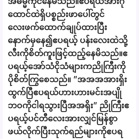
အဓမ္မကိုင်နေမိသည်။ဧပရယ်အားဂို
ထောင်ထဲရှိပစ္စည်းဖာပေါ်တွင်
လေးဖက်ထောက်ချုပ်ထားပြီး
နောက်မှနေ၍ဧပရယ့် ပန်းလေးထဲသို့
လီးကိုစိတ်ကူးဖြင့်ထည့်နေမိသည်။ဧ
ပရယ့်အော်သံငိုသံများကညိုကြီးကို
ပိုစိတ်ကြွစေသည်။ ”အအအအားရှိး
ထွက်ပြီဧပရယ်ဟားဟားမင်းအပျို
ဘဝကိုငါရသွားပြီအအရှိး” ညိုကြီးဧ
ပရယ့်ပင်တီလေးအားလျှင်မြန်စွာ
ဖယ်လိုက်ပြီးသုက်ရည်များကိုဧပရ