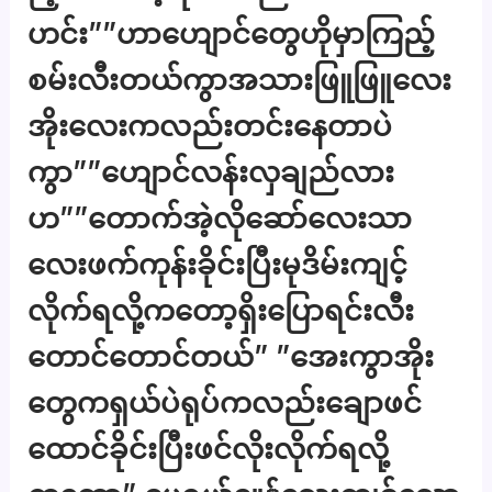
ဟင်း””ဟာဟျောင်တွေဟိုမှာကြည့်
စမ်းလီးတယ်ကွာအသားဖြူဖြူလေး
အိုးလေးကလည်းတင်းနေတာပဲ
ကွာ””ဟျောင်လန်းလှချည်လား
ဟ””တောက်အဲ့လိုဆော်လေးသာ
လေးဖက်ကုန်းခိုင်းပြီးမုဒိမ်းကျင့်
လိုက်ရလို့ကတော့ရှိးပြောရင်းလီး
တောင်တောင်တယ်” ”အေးကွာအိုး
တွေကရှယ်ပဲရုပ်ကလည်းချောဖင်
ထောင်ခိုင်းပြီးဖင်လိုးလိုက်ရလို့