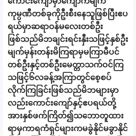
ကောင်းကျော်မှာကျောက်မျက်
ကုမ္ပဏီတစ်ခုကိုဦးစီးနေသူဖြစ်ပြီးဧပ
ရယ်မှာဆရာဝန်မလေးတစ်ဦး
ဖြစ်သည်မိဘချင်းရင်းနှီးသဖြင့်နှစ်ဦး
မျက်မှန်းတန်းမိကြရာမှမကြာမီပင်
တစ်ဦးနှင့်တစ်ဦးမေတ္တာသက်ဝင်ကြ
သဖြင့်၆လခန့်အကြာတွင်စေ့စပ်
လိုက်ကြခြင်းဖြစ်သည်မိဘများမှာ
လည်းကောင်းကျော်နှင့်ဧပရယ်တို့
အားနှစ်ဖက်ကြိတ်၍သဘောတူထား
ရာမှကာရကံရှင်များကမခွဲနိုင်မခွာနိုင်