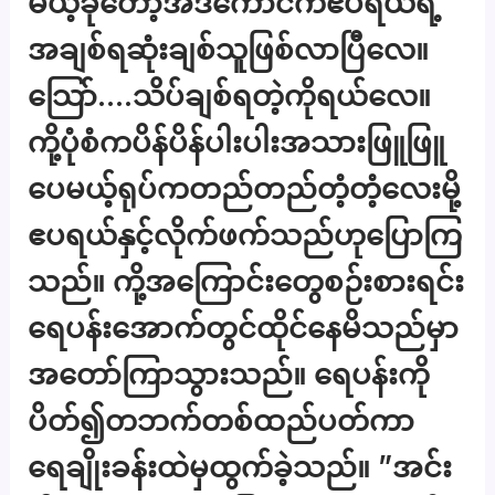
မယ့်ခုတော့အဲဒီကောင်ကဧပရယ်ရဲ့
အချစ်ရဆုံးချစ်သူဖြစ်လာပြီလေ။
သြော်….သိပ်ချစ်ရတဲ့ကိုရယ်လေ။
ကို့ပုံစံကပိန်ပိန်ပါးပါးအသားဖြူဖြူ
ပေမယ့်ရုပ်ကတည်တည်တံ့တံ့လေးမို့
ဧပရယ်နှင့်လိုက်ဖက်သည်ဟုပြောကြ
သည်။ ကို့အကြောင်းတွေစဉ်းစားရင်း
ရေပန်းအောက်တွင်ထိုင်နေမိသည်မှာ
အတော်ကြာသွားသည်။ ရေပန်းကို
ပိတ်၍တဘက်တစ်ထည်ပတ်ကာ
ရေချိုးခန်းထဲမှထွက်ခဲ့သည်။ ”အင်း