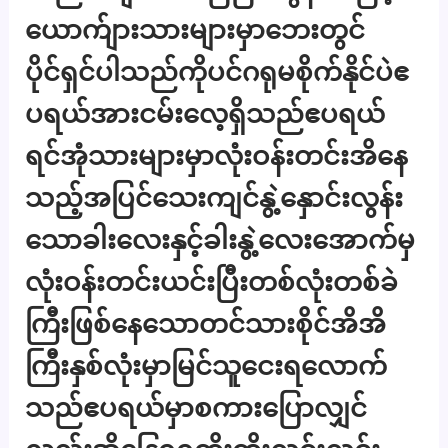
ယောက်ျားသားများမှာဘေးတွင်
ပိုင်ရှင်ပါသည်ကိုပင်ဂရုမစိုက်နိုင်ပဲဧ
ပရယ်အားငမ်းလေ့ရှိသည်ဧပရယ်
ရင်အုံသားများမှာလုံးဝန်းတင်းအိနေ
သည့်အပြင်သေးကျင်နွဲ့နှောင်းလွန်း
သောခါးလေးနှင့်ခါးနွဲ့လေးအောက်မှ
လုံးဝန်းတင်းယင်းပြီးတစ်လုံးတစ်ခဲ
ကြီးဖြစ်နေသောတင်သားစိုင်အိအိ
ကြီးနှစ်လုံးမှာမြင်သူငေးရလောက်
သည်ဧပရယ်မှာစကားပြောလျှင်