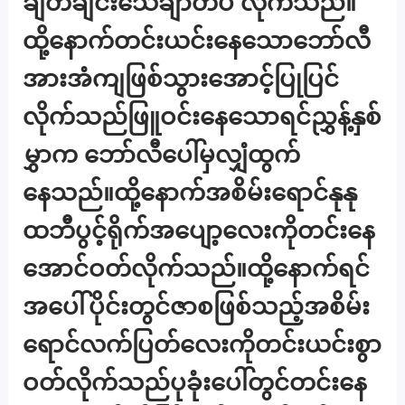
ချိတ်ချင်းသေချာတပ် လိုက်သည်။
ထို့နောက်တင်းယင်းနေသောဘော်လီ
အားအံကျဖြစ်သွားအောင့်ပြုပြင်
လိုက်သည်ဖြူဝင်းနေသောရင်ညွှန့်နှစ်
မွှာက ဘော်လီပေါ်မှလျှံထွက်
နေသည်။ထို့နောက်အစိမ်းရောင်နုနု
ထဘီပွင့်ရိုက်အပျော့လေးကိုတင်းနေ
အောင်ဝတ်လိုက်သည်။ထို့နောက်ရင်
အပေါ်ပိုင်းတွင်ဇာစဖြစ်သည့်အစိမ်း
ရောင်လက်ပြတ်လေးကိုတင်းယင်းစွာ
ဝတ်လိုက်သည်ပုခုံးပေါ်တွင်တင်းနေ