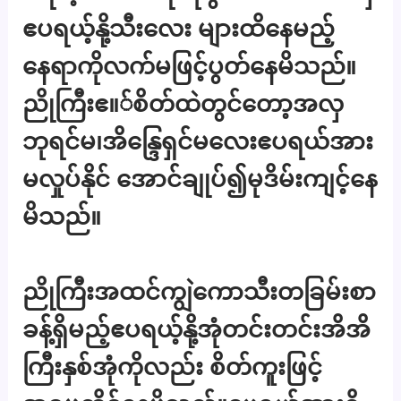
ဧပရယ့်နို့သီးလေး များထိနေမည့်
နေရာကိုလက်မဖြင့်ပွတ်နေမိသည်။
ညိုကြီးဧ။်စိတ်ထဲတွင်တော့အလှ
ဘုရင်မ၊အိန္ဒြေရှင်မလေးဧပရယ်အား
မလှုပ်နိုင် အောင်ချုပ်၍မုဒိမ်းကျင့်နေ
မိသည်။
ညိုကြီးအထင်ကျွဲကောသီးတခြမ်းစာ
ခန့်ရှိမည့်ဧပရယ့်နို့အုံတင်းတင်းအိအိ
ကြီးနှစ်အုံကိုလည်း စိတ်ကူးဖြင့်