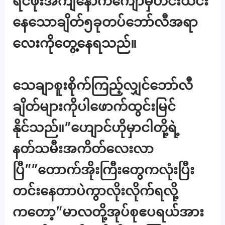
ရင်ဖုံးအင်္ကျီနောက်ကျောမှတင်းယင်း
နေသောချိတ်၅ခုတပ်ဘော်လီအရာ
လေးကိုတွေ့နေရသည်။
သေချာစူးစိုက်ကြည့်လျှင်ဘော်လီ
ချိတ်များကိုပါဖောက်ထွင်းမြင်
နိုင်သည်။”ဟျောင်ဟိုမှာငါတို့ရဲ့
နတ်သမီးအကိတ်လေးလာ
ပြီ””တောက်အိုးကြီးတွေကလုံးပြီး
တင်းနေတာပဲကွာလိုးလိုက်ရလို့
ကတော့”မာလတို့အုပ်စုဧပရယ်အား