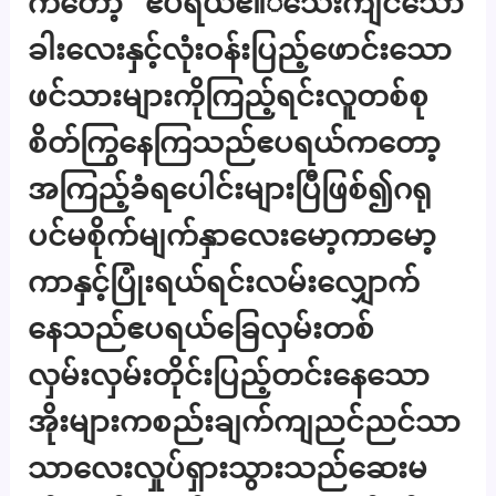
ကတော့” ဧပရယ်ဧ။်သေးကျင်သော
ခါးလေးနှင့်လုံးဝန်းပြည့်ဖောင်းသော
ဖင်သားများကိုကြည့်ရင်းလူတစ်စု
စိတ်ကြွနေကြသည်ဧပရယ်ကတော့
အကြည့်ခံရပေါင်းများပြီဖြစ်၍ဂရု
ပင်မစိုက်မျက်နှာလေးမော့ကာမော့
ကာနှင့်ပြုံးရယ်ရင်းလမ်းလျှောက်
နေသည်ဧပရယ်ခြေလှမ်းတစ်
လှမ်းလှမ်းတိုင်းပြည့်တင်းနေသော
အိုးများကစည်းချက်ကျညင်ညင်သာ
သာလေးလှုပ်ရှားသွားသည်ဆေးမ