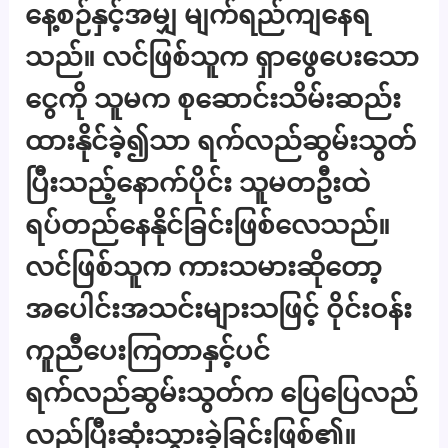
နေ့စဉ်နှင့်အမျှ မျက်ရည်ကျနေရ
သည်။ လင်ဖြစ်သူက ရှာဖွေပေးသော
ငွေကို သူမက စုဆောင်းသိမ်းဆည်း
ထားနိုင်ခဲ့၍သာ ရက်လည်ဆွမ်းသွတ်
ပြီးသည့်နောက်ပိုင်း သူမတဦးထဲ
ရပ်တည်နေနိုင်ခြင်းဖြစ်လေသည်။
လင်ဖြစ်သူက ကားသမားဆိုတော့
အပေါင်းအသင်းများသဖြင့် ဝိုင်းဝန်း
ကူညီပေးကြတာနှင့်ပင်
ရက်လည်ဆွမ်းသွတ်က ပြေပြေလည်
လည်ပြီးဆုံးသွားခဲ့ခြင်းဖြစ်၏။