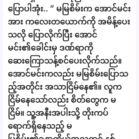
ပြောပါအုံး.. ” မမြစိမ်းက အောင်မင်း
အား ကလေးတယောက်ကို အမိန့်ပေး
သလို ပြောလိုက်ပြီး အောင်
မင်း၏ခေါင်းမှ ဒဏ်ရာကို
ဆေးကြောသန့်စင်ပေးလိုက်သည်။
အောင်မင်းကလည်း မမြစိမ်းပြောသ
ည့်အတိုင်း အသာငြိမ်နေ၏။ လူက
ငြိမ်နေသော်လည်း စိတ်တွေက မ
ငြိမ်။ သူ့အနီးအပါးသို့ တိုးကပ်
ရောက်ရှိနေသည့် မ
မြစိမ်း၏ခန္ဓာကိုယ်အလှတွင် နစ်