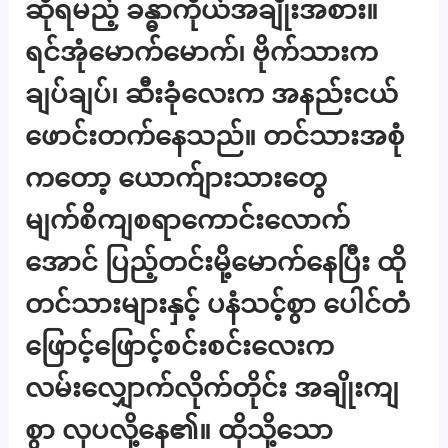
ဆိုရမည့် ခန္ဓာကိုယ်အချိုးအစား။
ရင်အုံမောက်မောက်၊ ဗိုက်သားက
ချပ်ချပ်၊ ဆီးခုံလေးက အနည်းငယ်
ဖောင်းတက်နေသည်။ တင်သားအစုံ
ကတော့ ယောက်ျားသားတွေ
မျက်စိကျစရာကောင်းလောက်
အောင် ပြည့်တင်းမို့မောက်နေပြီး ထို
တင်သားများနှင့် ပနံသင့်စွာ ပေါင်တံ
ဖြောင့်ဖြောင့်စင်းစင်းလေးက
လမ်းလျှောက်လိုက်တိုင်း အချိုးကျ
စွာ လှပလို့နေ၏။ ထိုသို့သော