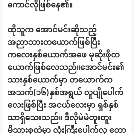
ကောင်လိုဖြစ်နေ၏။
ထိုသူက အောင်မင်းဆိုသည့်
အညာသားတယောက်ဖြစ်ပြီး
ကလေးနှစ်ယောက်အဖေ မုဆိုးဖိုတ
ယောက်ဖြစ်လေသည်။အောင်မင်း၏
သားနှစ်ယောက်မှာ တယောက်က
အသက်(၁၆)နှစ်အရွယ် လူပျိုပေါက်
လေးဖြစ်ပြီး အငယ်လေးမှာ ရှစ်နှစ်
သာရှိသေးသည်။ ဒီလိုမဲမဲတူးတူး
မိသားစုထဲမှာ လုံးကြီးပေါက်လှ တော