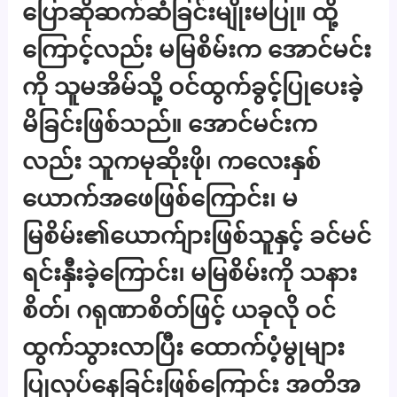
ပြောဆိုဆက်ဆံခြင်းမျိုးမပြု။ ထို့
ကြောင့်လည်း မမြစိမ်းက အောင်မင်း
ကို သူမအိမ်သို့ ဝင်ထွက်ခွင့်ပြုပေးခဲ့
မိခြင်းဖြစ်သည်။ အောင်မင်းက
လည်း သူကမုဆိုးဖို၊ ကလေးနှစ်
ယောက်အဖေဖြစ်ကြောင်း၊ မ
မြစိမ်း၏ယောက်ျားဖြစ်သူနှင့် ခင်မင်
ရင်းနှီးခဲ့ကြောင်း၊ မမြစိမ်းကို သနား
စိတ်၊ ဂရုဏာစိတ်ဖြင့် ယခုလို ဝင်
ထွက်သွားလာပြီး ထောက်ပံ့မွုများ
ပြုလုပ်နေခြင်းဖြစ်ကြောင်း အတိအ