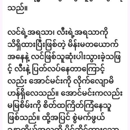
သည်။
လင်ရဲ့အရသာ၊ လီးရဲ့အရသာကို
သိရှိထားပြီးဖြစ်တဲ့ မိန်းမတယောက်
အနေနဲ့ လင်ဖြစ်သူဆုံးပါးသွားခဲ့သဖြ
င့် လီးနဲ့ ပြတ်လပ်နေတာကြောင့်
လည်း အောင်မင်းကို လိုက်လျောမိ
ဟန်ရှိလေသည်။ အောင်မင်းကလည်း
မမြစိမ်းကို စိတ်ထကြိတ်ကြံနေသူ
ဖြစ်သည်။ ထို့အပြင် စွဲမက်ဖွယ်
ခန္ဓာကိုယ်အလှကို ပိုင်ဆိုင်ထားသော