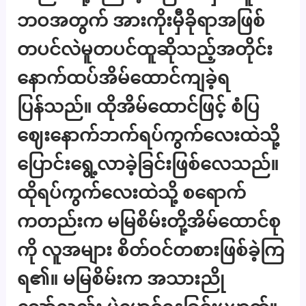
ဘဝအတွက် အားကိုးမှီခိုရာအဖြစ်
တပင်လဲမူတပင်ထူဆိုသည့်အတိုင်း
နောက်ထပ်အိမ်ထောင်ကျခဲ့ရ
ပြန်သည်။ ထိုအိမ်ထောင်ဖြင့် စံပြ
ဈေးနောက်ဘက်ရပ်ကွက်လေးထဲသို့
ပြောင်းရွေ့လာခဲ့ခြင်းဖြစ်လေသည်။
ထိုရပ်ကွက်လေးထဲသို့ စရောက်
ကတည်းက မမြစိမ်းတို့အိမ်ထောင်စု
ကို လူအများ စိတ်ဝင်တစားဖြစ်ခဲ့ကြ
ရ၏။ မမြစိမ်းက အသားညို