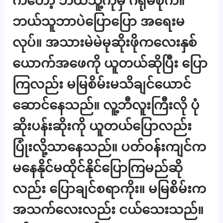
ကတော့ ဘယ်သူ့ကိုမှ ဂရုမစိုက်။
ဘယ်သူဘာပဲပြောပြော အရေးမ
လုပ်။ အသားမဲမဲမုဆိုးဖိုကလေးနှစ်
ယောက်အဖေကို ယူတယ်ဆိုပြီး ပြော
ကြလည်း မမြစိမ်းမသိချင်ယောင်
ဆောင်နေသည်။ လူ့ဘီလူးကြီးလို ပုံ
ဆိုးပန်းဆိုးကို ယူတယ်ပြောလည်း
ပြုံးလို့သာနေသည်။ ပတ်ဝန်းကျင်က
မနေနိုင်မထိုင်နိုင်ပြောကြမည်ဆို
လည်း ပြောချင်စရာကိုး။ မမြစိမ်းက
အသက်လေးလည်း ငယ်သေးသည်။