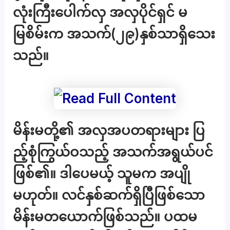
လုံးကြီးပေါက်လှ အလှပိုင်ရှင် မ
မြစိမ်းက အသက်(၂၉)နှစ်သာရှိသေး
သည်။
မိန်းမတို့၏ အလှအပတရားများ ပြ
ည့်စုံကြွယ်ဝသည့် အသက်အရွယ်ပင်
ဖြစ်၏။ ဒါပေမယ့် သူမက အပျို
မဟုတ်။ လင်နှစ်ဆက်ရှိပြီဖြစ်သော
မိန်းမတယောက်ဖြစ်သည်။ ပထမ