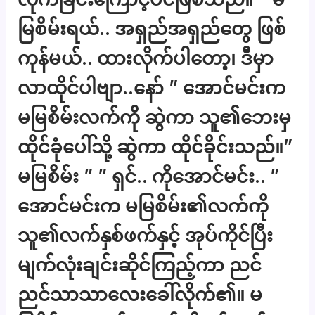
မြစိမ်းရယ်.. အရှည်အရှည်တွေ ဖြစ်
ကုန်မယ်.. ထားလိုက်ပါတော့၊ ဒီမှာ
လာထိုင်ပါဗျာ..နော် ” အောင်မင်းက
မမြစိမ်းလက်ကို ဆွဲကာ သူ၏ဘေးမှ
ထိုင်ခုံပေါ်သို့ ဆွဲကာ ထိုင်ခိုင်းသည်။”
မမြစိမ်း ” ” ရှင်.. ကိုအောင်မင်း.. ”
အောင်မင်းက မမြစိမ်း၏လက်ကို
သူ၏လက်နှစ်ဖက်နှင့် အုပ်ကိုင်ပြီး
မျက်လုံးချင်းဆိုင်ကြည့်ကာ ညင်
ညင်သာသာလေးခေါ်လိုက်၏။ မ