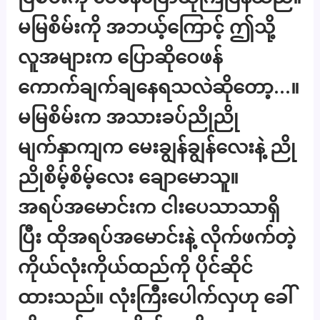
မမြစိမ်းကို အဘယ့်ကြောင့် ဤသို့
လူအများက ပြောဆိုဝေဖန်
ကောက်ချက်ချနေရသလဲဆိုတော့…။
မမြစိမ်းက အသားခပ်ညိုညို
မျက်နှာကျက မေးချွန်ချွန်လေးနဲ့ ညို
ညိုစိမ့်စိမ့်လေး ချောမောသူ။
အရပ်အမောင်းက ငါးပေသာသာရှိ
ပြီး ထိုအရပ်အမောင်းနဲ့ လိုက်ဖက်တဲ့
ကိုယ်လုံးကိုယ်ထည်ကို ပိုင်ဆိုင်
ထားသည်။ လုံးကြီးပေါက်လှဟု ခေါ်