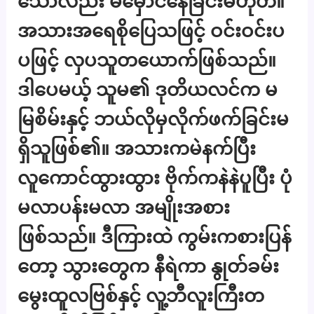
သော်လည်း မဲမှောင်နေခြင်းမဟုတ်။
အသားအရေစိုပြေသဖြင့် ဝင်းဝင်းပ
ပဖြင့် လှပသူတယောက်ဖြစ်သည်။
ဒါပေမယ့် သူမ၏ ဒုတိယလင်က မ
မြစိမ်းနှင့် ဘယ်လိုမှလိုက်ဖက်ခြင်းမ
ရှိသူဖြစ်၏။ အသားကမဲနက်ပြီး
လူကောင်ထွားထွား ဗိုက်ကနဲနဲပူပြီး ပုံ
မလာပန်းမလာ အမျိုးအစား
ဖြစ်သည်။ ဒီကြားထဲ ကွမ်းကစားပြန်
တော့ သွားတွေက နီရဲကာ နွုတ်ခမ်း
မွေးထူလဗြစ်နှင့် လူ့ဘီလူးကြီးတ