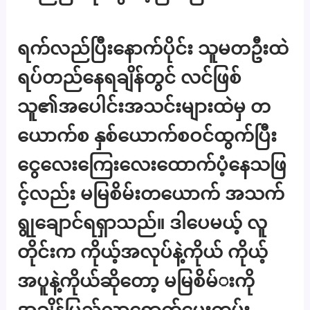
ရက်လည်ပြီးနောက်ပိုင်း သူမတဦးထဲ
ရပ်တည်နေရချိန်တွင် လင်ဖြစ်
သူ၏အပေါင်းအသင်းများထဲမှ တ
ယောက်စ နှစ်ယောက်စဝင်ထွက်ပြီး
ငွေလေးကြေးလေးထောက်ပံ့နေသဖြ
င့်လည်း မမြစိမ်းတယောက် အသက်
ရွုချောင်ရရှာသည်။ ဒါပေမယ့် လူ
တိုင်းက ကိုယ့်အလုပ်နဲ့ကိုယ် ကိုယ့်
အပူနဲ့ကိုယ်ဆိုတော့ မမြစိမ်းကို
အချိန်ပြည့်လာရောက်ပေးကမ်း