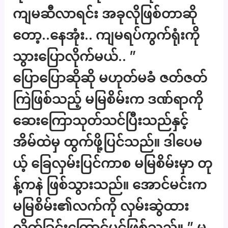
ကျမဆီလာရင်း အခုလိုဖြစ်တာဆို
တော့..နေအုံး.. ကျမရပ်ကွက်ရုံးကို
သွားပြောလိုက်မယ်.. ”
ပြောပြောဆိုဆို မဟုတ်မခံ ဇတ်ဇတ်
ကြဲဖြစ်သည့် မမြစိမ်းက ဒဏ်ရာကို
ဆေးကြောသုတ်သင်ပြီးသည်နှင့်
အိမ်ထဲမှ ထွက်ဖို့ပြင်သည်။ ဒါပေမ
ယ့် ခြေလှမ်းပြင်ကာစ မမြစိမ်းမှာ တု
န့်ကနဲ ဖြစ်သွားသည်။ အောင်မင်းက
မမြစိမ်း၏လက်ကို လှမ်းဆွဲထား
လိုက်ခြင်းကြောင့်ပင်ဖြစ်သည်။ ” မ