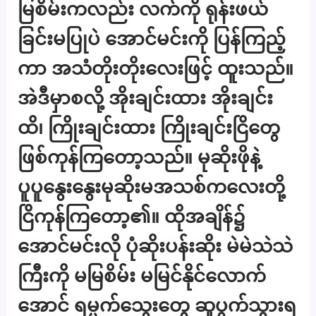
မြစိမ်းကလည်း လက်ကို ရုန်းဖယ်
ခြင်းမပြုပဲ အောင်မင်းကို ပြန်ကြည့်
ကာ အသံတိုးတိုးလေးဖြင့် ထူးသည်။
အဲဒီမှာစလို့ အိုးချင်းထား အိုးချင်း
ထိ၊ ကြိုးချင်းထား ကြိုးချင်းငြိတွေ
ဖြစ်ကုန်ကြတော့သည်။ မုဆိုးဖိုနဲ့
ပူပူနွေးနွေးမုဆိုးမအသစ်ကလေးတို့
ငြိကုန်ကြတော့၏။ ထိုအချိန်၌
အောင်မင်းလို ပုံဆိုးပန်းဆိုး မဲမဲသဲသဲ
ကြီးကို မမြစိမ်း မမြင်နိုင်လောက်
အောင် ရမ္မက်သွေးတွေ ဆူပွက်သွားရ