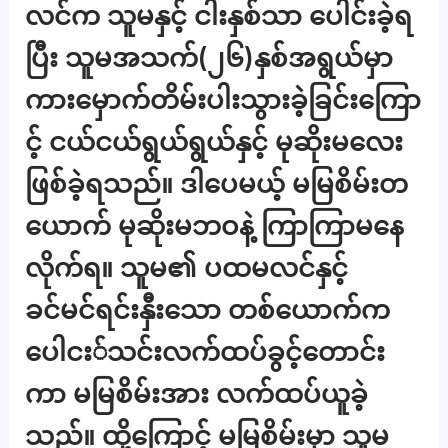
လင်က သူမနှင့် ငါးနှစ်သာ ပေါင်းခဲ့ရ
ပြီး သူမအသက်(၂၆)နှစ်အရွယ်မှာ
ကားမှောက်တိမ်းပါးသွားခဲ့ခြင်းကြော
င့် ငယ်ငယ်ရွယ်ရွယ်နှင့် မုဆိုးမလေး
ဖြစ်ခဲ့ရသည်။ ဒါပေမယ့် မမြစိမ်းတ
ယောက် မုဆိုးမဘဝနဲ့ ကြာကြာမနေ
လိုက်ရ။ သူမ၏ ပထမလင်နှင့်
ခင်မင်ရင်းနှီးသော တစ်ယောက်က
ပေါငး်သင်းလက်ထပ်ခွင့်တောင်း
ကာ မမြစိမ်းအား လက်ထပ်ယူခဲ့
သည်။ ထို့ကြောင့် မမြစိမ်းမှာ သူမ