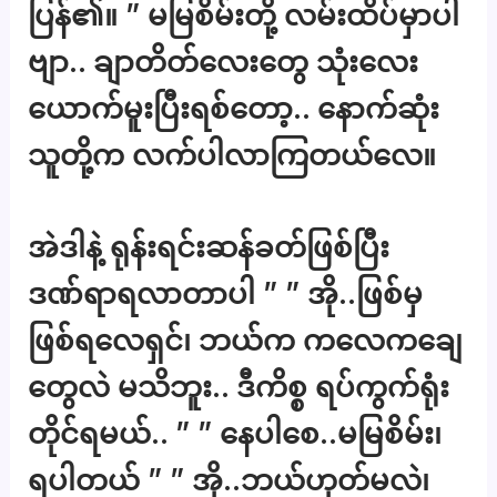
ပြန်၏။ ” မမြစိမ်းတို့ လမ်းထိပ်မှာပါ
ဗျာ.. ချာတိတ်လေးတွေ သုံးလေး
ယောက်မူးပြီးရစ်တော့.. နောက်ဆုံး
သူတို့က လက်ပါလာကြတယ်လေ။
အဲဒါနဲ့ ရုန်းရင်းဆန်ခတ်ဖြစ်ပြီး
ဒဏ်ရာရလာတာပါ ” ” အို..ဖြစ်မှ
ဖြစ်ရလေရှင်၊ ဘယ်က ကလေကချေ
တွေလဲ မသိဘူး.. ဒီကိစ္စ ရပ်ကွက်ရုံး
တိုင်ရမယ်.. ” ” နေပါစေ..မမြစိမ်း၊
ရပါတယ် ” ” အို..ဘယ်ဟုတ်မလဲ၊