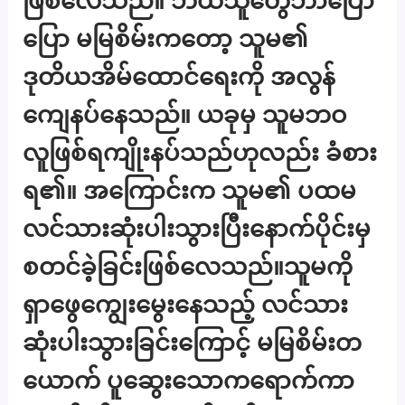
ဖြစ်လေသည်။ ဘယ်သူတွေဘာပြော
ပြော မမြစိမ်းကတော့ သူမ၏
ဒုတိယအိမ်ထောင်ရေးကို အလွန်
ကျေနပ်နေသည်။ ယခုမှ သူမဘဝ
လူဖြစ်ရကျိုးနပ်သည်ဟုလည်း ခံစား
ရ၏။ အကြောင်းက သူမ၏ ပထမ
လင်သားဆုံးပါးသွားပြီးနောက်ပိုင်းမှ
စတင်ခဲ့ခြင်းဖြစ်လေသည်။သူမကို
ရှာဖွေကျွေးမွေးနေသည့် လင်သား
ဆုံးပါးသွားခြင်းကြောင့် မမြစိမ်းတ
ယောက် ပူဆွေးသောကရောက်ကာ