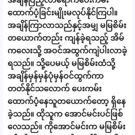
ထောက်ပံ့ခြင်းမျိုးမလုပ်နိုင်ကြပါ။
အချိန်ကြာလာသည်နှင့်အမျှ မမြစိမ်း
တယောက်တည်း ကျန်ခဲ့ရသည့် အိမ်
ကလေးသို့ အဝင်အထွက်ကျဲပါးလာခဲ့
ရသည်။ သို့ပေမယ့် မမြစိမ်းထံသို့
အချိန်မှန်မှန်ပုံမှန်ဝင်ထွက်ကာ
တတ်နိုင်သလောက် ပေးကမ်း
ထောက်ပံ့နေသူတယောက်တော့ ရှိနေ
ခဲ့သည်။ ထိုသူက အောင်မင်းပင်ဖြစ်
လေသည်။ ကိုအောင်မင်းက မမြစိမ်း