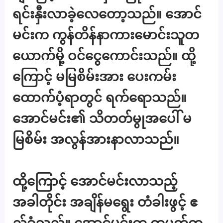
ရင်းနှီးလာခဲ့လေတော့သည်။ အောင်
မင်းက ကွန်တိန်နာကားမောင်းသူတ
ယောက်မို့ ဝင်ငွေကောင်းသည်။ ထို့
ကြောင့် မမြစိမ်းအား ပေးကမ်း
ထောက်ပံ့ရာတွင် ရက်ရောသည်။
အောင်မင်း၏ သိတတ်မွုအပေါ် မ
မြစိမ်း အလွန်အားနာလာသည်။
ထို့ကြောင့် အောင်မင်းလာသည့်
အခါတိုင်း အချိန်မရွေး တံခါးဖွင့် ဧ
ည့်ခံသည်။ အောင်မင်းက တပတ်တ