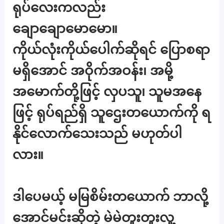
ရုပ်လေးကလည်း
ချောချောမောမော။
ကိုယ်လုံးကိုယ်ပေါက်ဆိုရင် ပြောစရာ
မရှိအောင် အဝိုက်အဝန်း၊ အမို့
အမောက်တို့ဖြင့် လှပသူ၊ သူမအနေ
ဖြင့် ရုပ်ရည်ရှိ သူဌေးတယောက်ကို ရ
နိုင်လောက်သေးသည် မဟုတ်ပါ
လား။
ဒါပေမယ့် မမြစိမ်းတယောက် ဘာလို့
အောင်မင်းဆိုတဲ့ မဲမဲတူးတူးလူ့