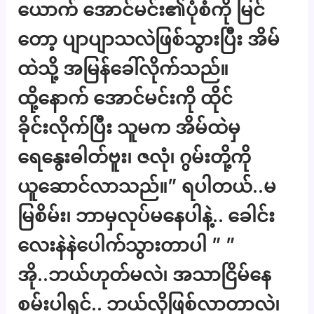
ယောက် အောင်မင်း၏ပုံစံကို မြင်
တော့ ပျာပျာသလဲဖြစ်သွားပြီး အိမ်
ထဲသို့ အမြန်ခေါ်လိုက်သည်။
ထို့နောက် အောင်မင်းကို ထိုင်
ခိုင်းလိုက်ပြီး သူမက အိမ်ထဲမှ
ရေနွေးဓါတ်ဗူး၊ ဇလုံ၊ ဂွမ်းတို့ကို
ယူဆောင်လာသည်။” ရပါတယ်..မ
မြစိမ်း၊ ဘာမှလုပ်မနေပါနဲ့.. ခေါင်း
လေးနဲနဲပေါက်သွားတာပါ ” ”
အို..ဘယ်ဟုတ်မလဲ၊ အသာငြိမ်နေ
စမ်းပါရှင်.. ဘယ်လိုဖြစ်လာတာလဲ၊