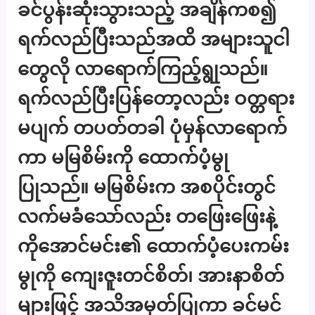
ခင်ပွန်းဆုံးသွားသည့် အချိန်ကစ၍
ရက်လည်ပြီးသည်အထိ အများသူငါ
တွေလို လာရောက်ကြည့်ရွုသည်။
ရက်လည်ပြီးပြန်တော့လည်း ဝတ္တရား
မပျက် တပတ်တခါ ပုံမှန်လာရောက်
ကာ မမြစိမ်းကို ထောက်ပံ့မွု
ပြုသည်။ မမြစိမ်းက အစပိုင်းတွင်
လက်မခံသော်လည်း တဖြေးဖြေးနဲ့
ကိုအောင်မင်း၏ ထောက်ပံ့ပေးကမ်း
မွုကို ကျေးဇူးတင်စိတ်၊ အားနာစိတ်
များဖြင့် အသိအမှတ်ပြုကာ ခင်မင်