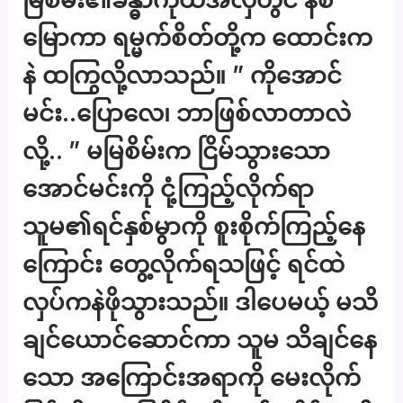
မြောကာ ရမ္မက်စိတ်တို့က ထောင်းက
နဲ ထကြွလို့လာသည်။ ” ကိုအောင်
မင်း..ပြောလေ၊ ဘာဖြစ်လာတာလဲ
လို့.. ” မမြစိမ်းက ငြိမ်သွားသော
အောင်မင်းကို ငုံ့ကြည့်လိုက်ရာ
သူမ၏ရင်နှစ်မွာကို စူးစိုက်ကြည့်နေ
ကြောင်း တွေ့လိုက်ရသဖြင့် ရင်ထဲ
လှပ်ကနဲဖိုသွားသည်။ ဒါပေမယ့် မသိ
ချင်ယောင်ဆောင်ကာ သူမ သိချင်နေ
သော အကြောင်းအရာကို မေးလိုက်