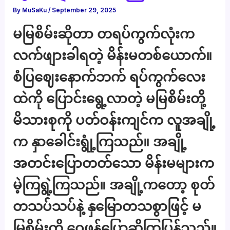
By
MuSaKu
/
September 29, 2025
မမြစိမ်းဆိုတာ တရပ်ကွက်လုံးက
လက်ဖျားခါရတဲ့ မိန်းမတစ်ယောက်။
စံပြဈေးနောက်ဘက် ရပ်ကွက်လေး
ထဲကို ပြောင်းရွေ့လာတဲ့ မမြစိမ်းတို့
မိသားစုကို ပတ်ဝန်းကျင်က လူအချို့
က နှာခေါင်းရွုံ့ကြသည်။ အချို့
အတင်းပြောတတ်သော မိန်းမများက
မဲ့ကြရွဲ့ကြသည်။ အချို့ကတော့ စုတ်
တသပ်သပ်နဲ့ နှမြောတသစွာဖြင့် မ
မြစိမ်းကို ဝေဖန်ပြောဆိုကြပြန်သည်။