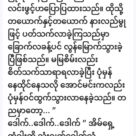
လင်းဖွင့်ဟပြောပြထားသည်။ ထိုသို့
တယောက်နှင့်တယောက် နားလည်မွု
ဖြင့် ပတ်သက်လာခဲ့ကြသည်မှာ
ခြောက်လခန့်ပင် လွန်မြောက်သွားခဲ့
ပြီဖြစ်သည်။ မမြစိမ်းလည်း
စိတ်သက်သာရာရလာခဲ့ပြီး ပုံမှန်
နေထိုင်နေသလို အောင်မင်းကလည်း
ပုံမှန်ဝင်ထွက်သွားလာနေခဲ့သည်။ တ
ညမှာတော့… ”
ဒေါက်..ဒေါက်..ဒေါက် ” အိမ်ရှေ့
တံခါးကို သုံးချက်ခေါက်သံ