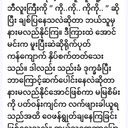
ဘီလူးကြီးကို ” ကို..ကို.. ကိုကို.. ” ဆို
ပြီး ချစ်ပြနေသလဲဆိုတာ ဘယ်သူမှ
နားမလည်နိုင်ကြ။ ဒီကြားထဲ အောင်
မင်းက မူးပြီးဆဲဆိုရိုက်ပုတ်
ကန်ကျောက် နှိပ်စက်တတ်သေး
သည်။ ဒါလည်း သည်းခံ ဒုက္ခခံပြီး
ဘာကြောင့်ဆက်ပေါင်းနေလဲဆိုတာ
နားမလည်န်ိုင်အောင်ဖြစ်ကာ မမြစိမ်း
ကို ပတ်ဝန်းကျင်က လက်ဖျားခါယူရ
သည်အထိ ဝေဖန်ရွုတ်ချနေကြခြင်း