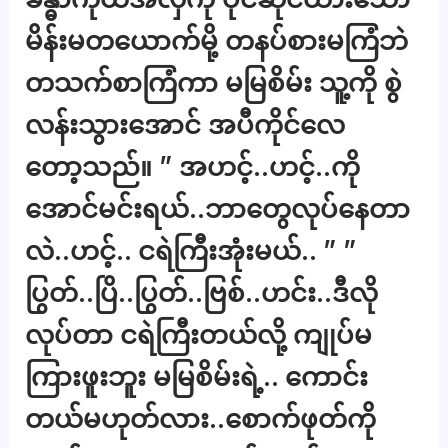
မိန်းမတယောက်မို့ တနပ်စားမကြံဘဲ
တသက်စာကြံကာ မမြစိမ်း သူ့ကို စွဲ
လန်းသွားအောင် အပီကိုင်လေ
တော့သည်။ ” အဟင့်..ဟင့်..ကို
အောင်မင်းရယ်..ဘာတွေလုပ်နေတာ
လဲ..ဟင့်.. ငရဲကြီးအုံးမယ်.. ” ”
ပြွတ်..ပြိ..ပြွတ်..ဗြစ်..ဟင်း..ဒီလို
လုပ်တာ ငရဲကြီးတယ်လို့ ကျုပ်မ
ကြားဖူးဘူး မမြစိမ်းရဲ့.. ကောင်း
တယ်မဟုတ်လား..စောက်ဖုတ်ကို