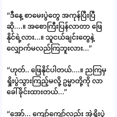
“ဒီနေ့ စာမေးပွဲတွေ အကုန်ပြီးပြီ
ဆို….။ အစောကြီးပြန်လာတာ ဖြေ
နိုင်ရဲ့လား…။ သူငယ်ချင်းတွေနဲ့
လျှောက်မလည်ကြဘူးလား…”
“ဟုတ်.. ဖြေနိုင်ပါတယ်….။ ညကြမှ
ရှိုးပွဲသွားကြည့်မလို့ ဥမ္မာတို့ကို လာ
ခေါ်ခိုင်းထားတယ်…”
“အော်… ကျော်ကျော်လည်း အဲ့ရှိုးပွဲ