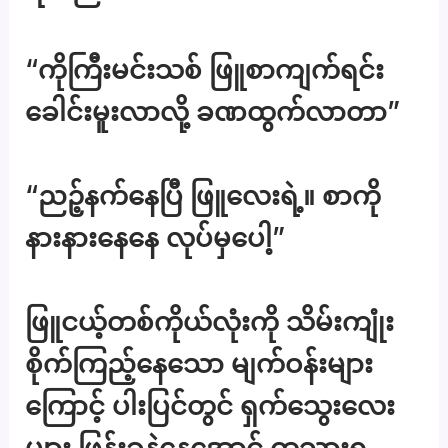
“ကိုကြီးမင်းသစ် ဖြူစာကျက်ရင်း
ခေါင်းမူးလာလို့ ခဏထွက်လာတာ”
“ညဉ့်နက်နေပြီ ဖြူလေးရဲ့။ စာကို
နားနားနေနေ လုပ်မှပေါ့”
ဖြူငယ့်တစ်ကိုယ်လုံးကို သိမ်းကျုံး
စိုက်ကြည့်နေသော မျက်ဝန်းများ
ကြောင့် ပါးပြင်တွင် ရှက်သွေးလေး
များ ဖြန်းခနဲနေအောင် ထသွားရ