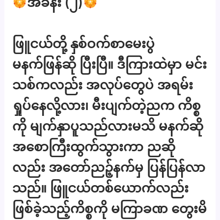
အခန်း (၂)
ဖြူငယ်တို့ နှစ်ဝက်စာမေးပွဲ
မနက်ဖြန်ဆို ပြီးပြီ။ ဒီကြားထဲမှာ မင်း
သစ်ကလည်း အလုပ်တွေပဲ အရမ်း
ရှုပ်နေလို့လား၊ မီးပျက်တဲ့ညက ကိစ္စ
ကို မျက်နှာပူသည်လားမသိ မနက်ဆို
အစောကြီးထွက်သွားကာ ညဆို
လည်း အတော်ညဉ့်နက်မှ ပြန်ပြန်လာ
သည်။ ဖြူငယ်တစ်ယောက်လည်း
ဖြစ်ခဲ့သည့်ကိစ္စကို မကြာခဏ တွေးမိ