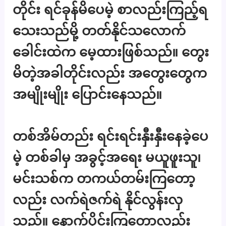
တိုင်း ရင်ခုန်မိပေမဲ့ စာလည်းကြည့်ရ
သေးသည်မို့ တတ်နိုင်သလောက်
ခေါင်းထဲက မေ့ထားဖြစ်သည်။ တွေး
မိတဲ့အခါတိုင်းလည်း အတွေးတွေက
အမျိုးမျိုး ပြောင်းနေသည်။
တစ်အိမ်တည်း ရင်းရင်းနှီးနှီးနေခဲ့ပေ
မဲ့ တစ်ခါမှ အခွင့်အရေး မယူဖူးသူ၊
မင်းသစ်က တကယ်တမ်းကြတော့
လည်း လက်ရဲဇက်ရဲ နိုင်လွန်းလှ
သည်။ နောက်ပိုင်းကြတော့လည်း