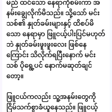
မည် ထင်သော နေရာကိုစမ်းကာ အ
နမ်းချွေလိုက်မိသည်။ သို့သော် မင်း
သစ်၏ နှုတ်ခမ်းများနှင့် ထိစပ်မိ
သော နေရာမှာ ဖြူငယ့်ပါးပြင်မဟုတ်
ဘဲ နှုတ်ခမ်းဖူးဖူးလေး ဖြစ်နေ
ကြောင်း သိလိုက်ရပြီးနောက် မင်း
သစ် ပိုရွေ့ပင် နောက်မဆုတ်ချင်
တော့။
ဖြူငယ်ကလည်း သူ့အနမ်းတွေကို
ငြိမ်သက်စွာခံယူနေသည်။ ဖြူငယ့်