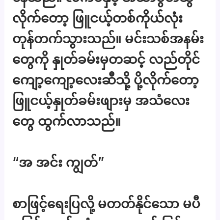
လိုက်တော့ ဖြူငယ့်တစ်ကိုယ်လုံး
တုန်တက်သွားသည်။ မင်းသစ်အနမ်း
တွေကို နှုတ်ခမ်းမှတဆင့် လည်တိုင်
ကျော့ကျော့လေးဆီသို့ ပို့လိုက်တော့
ဖြူငယ့်နှုတ်ခမ်းဖျားမှ အသံလေး
တွေ ထွက်လာသည်။
“အ အင်း ကျွတ်”
စာဖြင့်ရေးပြလို့ မတတ်နိုင်သော မပီ