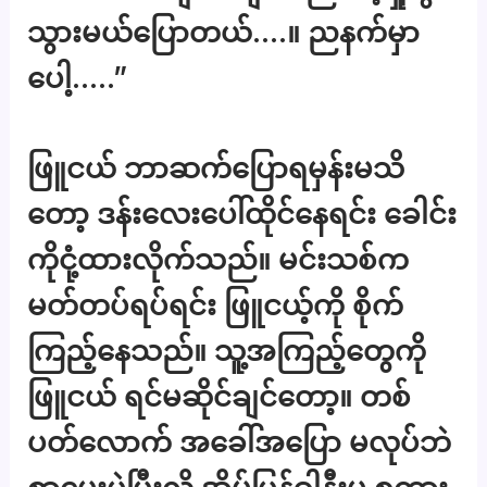
သွားမယ်ပြောတယ်….။ ညနက်မှာ
ပေါ့…..”
ဖြူငယ် ဘာဆက်ပြောရမှန်းမသိ
တော့ ဒန်းလေးပေါ်ထိုင်နေရင်း ခေါင်း
ကိုငုံ့ထားလိုက်သည်။ မင်းသစ်က
မတ်တပ်ရပ်ရင်း ဖြူငယ့်ကို စိုက်
ကြည့်နေသည်။ သူ့အကြည့်တွေကို
ဖြူငယ် ရင်မဆိုင်ချင်တော့။ တစ်
ပတ်လောက် အခေါ်အပြော မလုပ်ဘဲ