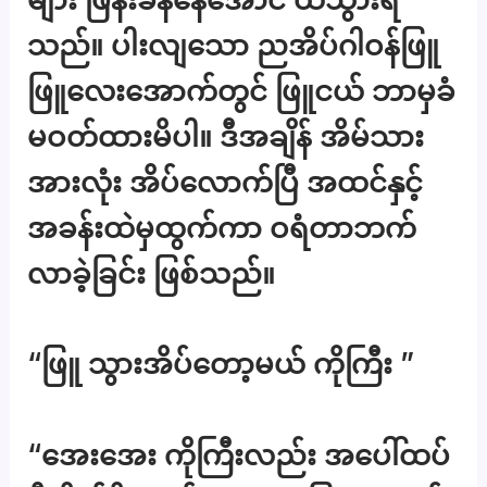
သည်။ ပါးလျသော ညအိပ်ဂါဝန်ဖြူ
ဖြူလေးအောက်တွင် ဖြူငယ် ဘာမှခံ
မဝတ်ထားမိပါ။ ဒီအချိန် အိမ်သား
အားလုံး အိပ်လောက်ပြီ အထင်နှင့်
အခန်းထဲမှထွက်ကာ ဝရံတာဘက်
လာခဲ့ခြင်း ဖြစ်သည်။
“ဖြူ သွားအိပ်တော့မယ် ကိုကြီး ”
“အေးအေး ကိုကြီးလည်း အပေါ်ထပ်