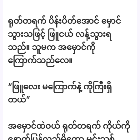
ရုတ်တရက် ပိန်းပိတ်အောင် မှောင်
သွားသဖြင့် ဖြူငယ် လန့်သွားရ
သည်။ သူမက အမှောင်ကို
ကြောက်သည်လေ။
“ဖြူလေး မကြောက်နဲ့ ကိုကြီးရှိ
တယ်”
အမှောင်ထဲဝယ် ရုတ်တရက် ကိုယ်ကို
နောက်ပြန်လှည့်မိတော့ မင်းသစ်