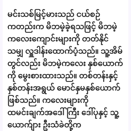
မင်းသစ်မြင့်မားသည် ငယ်စဉ်
ကတည်းက မိဘမဲ့ခဲ့ရသဖြင့် မိဘမဲ့
ကလေးကျောင်းများကို တတ်နိုင်
သမျှ လှူဒါန်းထောက်ပံ့သည်။ သူ့အိမ်
တွင်လည်း မိဘမဲ့ကလေး နှစ်ယောက်
ကို မွေးစားထားသည်။ တစ်တန်းနှင့်
နှစ်တန်းအရွယ် မောင်နှမနှစ်ယောက်
ဖြစ်သည်။ ကလေးများကို
ထမင်းချက်အဒေါ်ကြီး ဒေါ်ပုနှင့် သူ့
ယောက်ျား ဦးသံခဲတို့က