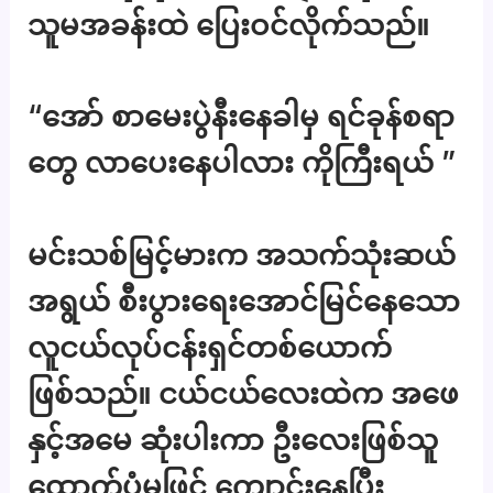
သူမအခန်းထဲ ပြေးဝင်လိုက်သည်။
“အော် စာမေးပွဲနီးနေခါမှ ရင်ခုန်စရာ
တွေ လာပေးနေပါလား ကိုကြီးရယ် ”
မင်းသစ်မြင့်မားက အသက်သုံးဆယ်
အရွယ် စီးပွားရေးအောင်မြင်နေသော
လူငယ်လုပ်ငန်းရှင်တစ်ယောက်
ဖြစ်သည်။ ငယ်ငယ်လေးထဲက အဖေ
နှင့်အမေ ဆုံးပါးကာ ဦးလေးဖြစ်သူ
ထောက်ပံ့မှုဖြင့် ကျောင်းနေပြီး