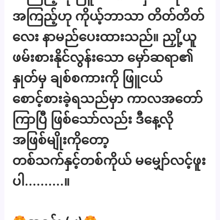
အကြည့်ဟု ကိုယ့်ဘာသာ တိတ်တိတ်
လေး နာမည်ပေးထားသည်။ ညှို့ယူ
ဖမ်းစားနိုင်လွန်းသော မှော်ဆရာ၏
နှုတ်မှ ချစ်စကားကို ဖြူငယ်
စောင့်စားခဲ့ရသည်မှာ ကာလအတော်
ကြာပြီ ဖြစ်သော်လည်း ဒီနေ့လို
အဖြစ်မျိုးကိုတော့
တစ်သက်နှင့်တစ်ကိုယ် မမျှော်လင့်ဖူး
ပါ……….။