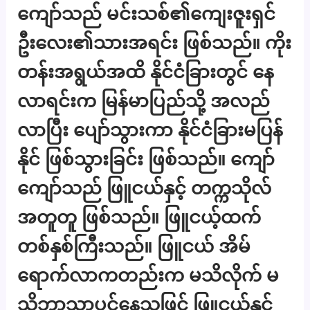
ကျော်သည် မင်းသစ်၏ကျေးဇူးရှင်
ဦးလေး၏သားအရင်း ဖြစ်သည်။ ကိုး
တန်းအရွယ်အထိ နိုင်ငံခြားတွင် နေ
လာရင်းက မြန်မာပြည်သို့ အလည်
လာပြီး ပျော်သွားကာ နိုင်ငံခြားမပြန်
နိုင် ဖြစ်သွားခြင်း ဖြစ်သည်။ ကျော်
ကျော်သည် ဖြူငယ်နှင့် တက္ကသိုလ်
အတူတူ ဖြစ်သည်။ ဖြူငယ့်ထက်
တစ်နှစ်ကြီးသည်။ ဖြူငယ် အိမ်
ရောက်လာကတည်းက မသိလိုက် မ
သိဘာသာပင်နေသဖြင့် ဖြူငယ်နှင့်