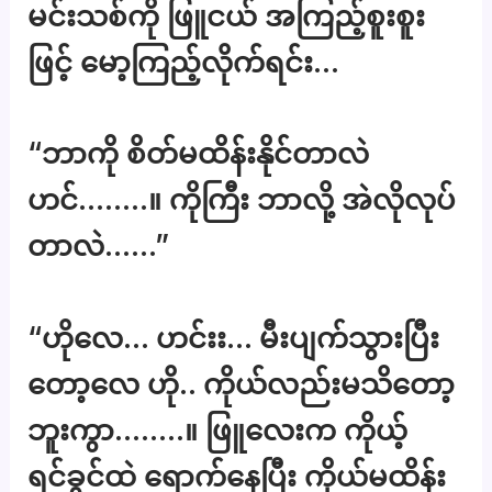
မင်းသစ်ကို ဖြူငယ် အကြည့်စူးစူး
ဖြင့် မော့ကြည့်လိုက်ရင်း…
“ဘာကို စိတ်မထိန်းနိုင်တာလဲ
ဟင်……..။ ကိုကြီး ဘာလို့ အဲလိုလုပ်
တာလဲ……”
“ဟိုလေ… ဟင်းး… မီးပျက်သွားပြီး
တော့လေ ဟို.. ကိုယ်လည်းမသိတော့
ဘူးကွာ……..။ ဖြူလေးက ကိုယ့်
ရင်ခွင်ထဲ ရောက်နေပြီး ကိုယ်မထိန်း