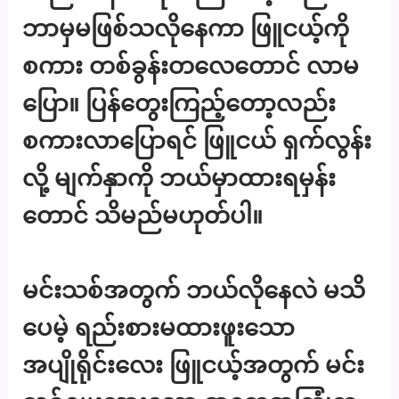
ဘာမှမဖြစ်သလိုနေကာ ဖြူငယ့်ကို
စကား တစ်ခွန်းတလေတောင် လာမ
ပြော။ ပြန်တွေးကြည့်တော့လည်း
စကားလာပြောရင် ဖြူငယ် ရှက်လွန်း
လို့ မျက်နှာကို ဘယ်မှာထားရမှန်း
တောင် သိမည်မဟုတ်ပါ။
မင်းသစ်အတွက် ဘယ်လိုနေလဲ မသိ
ပေမဲ့ ရည်းစားမထားဖူးသော
အပျိုရိုင်းလေး ဖြူငယ့်အတွက် မင်း