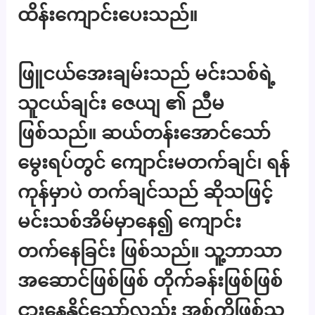
ထိန်းကျောင်းပေးသည်။
ဖြူငယ်အေးချမ်းသည် မင်းသစ်ရဲ့
သူငယ်ချင်း ဇေယျ ၏ ညီမ
ဖြစ်သည်။ ဆယ်တန်းအောင်သော်
မွေးရပ်တွင် ကျောင်းမတက်ချင်၊ ရန်
ကုန်မှာပဲ တက်ချင်သည် ဆိုသဖြင့်
မင်းသစ်အိမ်မှာနေ၍ ကျောင်း
တက်နေခြင်း ဖြစ်သည်။ သူ့ဘာသာ
အဆောင်ဖြစ်ဖြစ် တိုက်ခန်းဖြစ်ဖြစ်
ငှားနေနိုင်သော်လည်း အစ်ကိုဖြစ်သူ