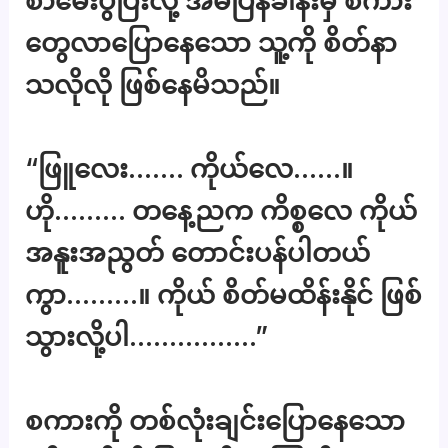
စာမေးပွဲပြီးလို့ အိမ်ပြန်ခါနီးမှ စကား
တွေလာပြောနေသော သူ့ကို စိတ်နာ
သလိုလို ဖြစ်နေမိသည်။
“ဖြူလေး……. ကိုယ်လေ……။
ဟို……… တနေ့ညက ကိစ္စလေ ကိုယ်
အနူးအညွတ် တောင်းပန်ပါတယ်
ကွာ………။ ကိုယ် စိတ်မထိန်းနိုင် ဖြစ်
သွားလို့ပါ…………….”
စကားကို တစ်လုံးချင်းပြောနေသော