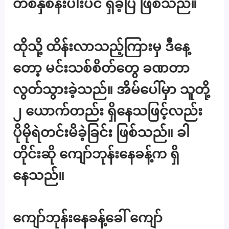
တစ်နှစ်နီးပါးပင် ရှိခဲ့ပြီ ဖြစ်သည်။
ထိုသို့ ထိန်းလာသည့်ကြားမှ ဒီနေ့
တော့ မင်းသစ်စိတ်တွေ ခဏတာ
လွတ်သွားခဲ့သည်။ အိမ်ပေါ်မှာ သူတို့
၂ ယောက်တည်း ရှိနေသဖြင့်လည်း
ပိုမိုရဲတင်းမိခဲ့ခြင်း ဖြစ်သည်။ ခါ
တိုင်းဆို ကျော်ဘုန်းနေခန့်က ရှိ
နေသည်။
ကျော်ဘုန်းနေခန့်ခေါ် ကျော်