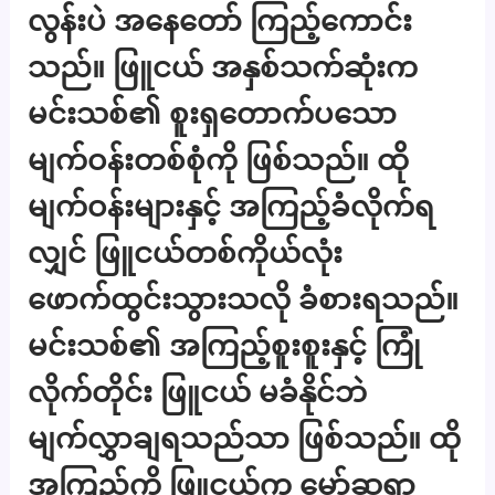
လွန်းပဲ အနေတော် ကြည့်ကောင်း
သည်။ ဖြူငယ် အနှစ်သက်ဆုံးက
မင်းသစ်၏ စူးရှတောက်ပသော
မျက်ဝန်းတစ်စုံကို ဖြစ်သည်။ ထို
မျက်ဝန်းများနှင့် အကြည့်ခံလိုက်ရ
လျှင် ဖြူငယ်တစ်ကိုယ်လုံး
ဖောက်ထွင်းသွားသလို ခံစားရသည်။
မင်းသစ်၏ အကြည့်စူးစူးနှင့် ကြုံ
လိုက်တိုင်း ဖြူငယ် မခံနိုင်ဘဲ
မျက်လွှာချရသည်သာ ဖြစ်သည်။ ထို
အကြည့်ကို ဖြူငယ်က မှော်ဆရာ