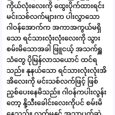
ကိုယ်လုံးလေးကို ထွေးပိုက်ထားရင်း
မင်းသစ်လက်များက ပါးလွှာသော
ဂါဝန်အောက်က အကာအကွယ်မရှိ
သော ရင်သားလုံးလုံးလေးကို သွား
စမ်းမိသောအခါ ဖြူငယ့် အသက်ရှူ
သံတွေ ပိုမြန်လာသယောင် ထင်ရ
သည်။ နုနယ်သော ရင်သားလုံးလုံးအိ
အိလေးကို မင်းသစ်လက်ဖြင့် ဖြစ်
ညှစ်ပေးနေမိသည်။ ဂါဝန်ကပါးလွန်း
တော့ နို့သီးခေါင်းလေးကိုပင် စမ်းမိ
နေသည်။ လက်မနှင့် အသာပွတ်ဆွဲ