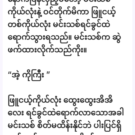
ကိုယ်လုံးနဲ့ ဝင်တိုက်မိကာ ဖြူငယ့်
တစ်ကိုယ်လုံး မင်းသစ်ရင်ခွင်ထဲ
ရောက်သွားရသည်။ မင်းသစ်က ဆွဲ
ဖက်ထားလိုက်သည်ကိုး။
“အဲ့ ကိုကြီး ”
ဖြူငယ့်ကိုယ်လုံး ထွေးထွေးအိအိ
လေး ရင်ခွင်ထဲရောက်လာသောအခါ
မင်းသစ် စိတ်မထိန်းနိုင်ဘဲ ပါးပြင်ရှိ