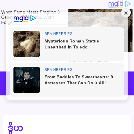
Skip
to
Mai
content
Men
ဒွိဟ