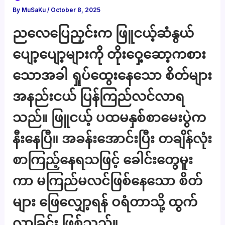
By
MuSaKu
/
October 8, 2025
ညလေပြေညှင်းက ဖြူငယ့်ဆံနွယ်
ပျော့ပျော့များကို တိုးဝှေ့ဆော့ကစား
သောအခါ ရှုပ်ထွေးနေသော စိတ်များ
အနည်းငယ် ပြန်ကြည်လင်လာရ
သည်။ ဖြူငယ့် ပထမနှစ်စာမေးပွဲက
နီးနေပြီ။ အခန်းအောင်းပြီး တချိန်လုံး
စာကြည့်နေရသဖြင့် ခေါင်းတွေမူး
ကာ မကြည်မလင်ဖြစ်နေသော စိတ်
များ ဖြေလျှော့ရန် ဝရံတာသို့ ထွက်
လာခြင်း ဖြစ်သည်။