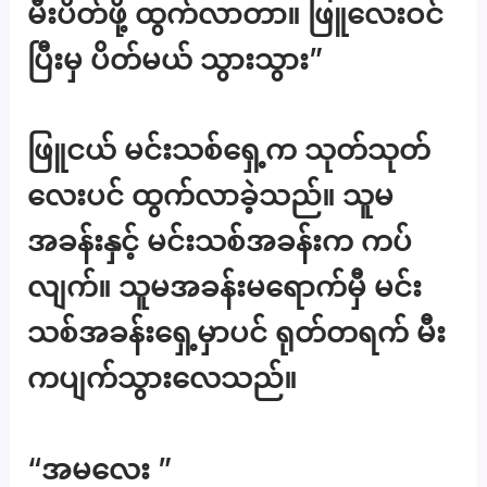
မီးပိတ်ဖို့ ထွက်လာတာ။ ဖြူလေးဝင်
ပြီးမှ ပိတ်မယ် သွားသွား”
ဖြူငယ် မင်းသစ်ရှေ့က သုတ်သုတ်
လေးပင် ထွက်လာခဲ့သည်။ သူမ
အခန်းနှင့် မင်းသစ်အခန်းက ကပ်
လျက်။ သူမအခန်းမရောက်မှီ မင်း
သစ်အခန်းရှေ့မှာပင် ရုတ်တရက် မီး
ကပျက်သွားလေသည်။
“အမလေး ”