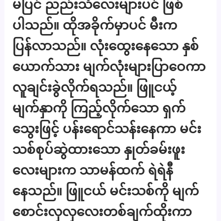
မပြင် ညည်းသံလေးများပင် ဖြစ်
ပါသည်။ ထိုအခိုက်မှာပင် မီးက
ပြန်လာသည်။ လုံးထွေးနေသော နှစ်
ယောက်သား မျက်လုံးများပြာဝေကာ
လူချင်းခွဲလိုက်ရသည်။ ဖြူငယ့်
မျက်နှာကို ကြည့်လိုက်သော ရှက်
သွေးဖြင့် ပန်းရောင်သန်းနေကာ မင်း
သစ်စုပ်ဆွဲထားသော နှုတ်ခမ်းဖူး
လေးများက သာမန်ထက် ရဲရဲနီ
နေသည်။ ဖြူငယ် မင်းသစ်ကို မျက်
စောင်းလှလှလေးတစ်ချက်ထိုးကာ