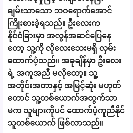
ချမ်းသာသော ဘဝရောက်အောင်
ကြိုးစားခဲ့ရသည်။ ဦးလေးက
နိုင်ငံခြားမှာ အလွန်အဆင်ပြေနေ
တော့ သူ့ကို လိုလေးသေးမရှိ လှမ်း
ထောက်ပံ့သည်။ အခုချိန်မှာ ဦးလေး
ရဲ့ အကူအညီ မလိုတော့။ သူ့
အတိုင်းအတာနှင့် အမြင့်ဆုံး မဟုတ်
တောင် သူ့တစ်ယောက်အတွက်သာ
မက သူများကိုပင် ထောက်ပံ့ကူညီနိုင်
သူတစ်ယောက် ဖြစ်လာသည်။