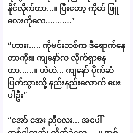
နိုင်လိုက်တာ…။ ပြီးတော့ ကိုယ် ဖြူ
လေးကိုလေ………..”
“ဟားး….. ကိုမင်းသစ်က ဒီရောက်နေ
တာကိုး။ ကျနော်က လိုက်ရှာနေ
တာ……။ ဟဲဟဲ… ကျနော် ပိုက်ဆံ
ပြတ်သွားလို့ နည်းနည်းလောက် ပေး
ပါဦး”
“အော် အေး ညီလေး… အပေါ်
တစ်ခါတည်း လိုက်ခဲ့လေ…..။ အစ်