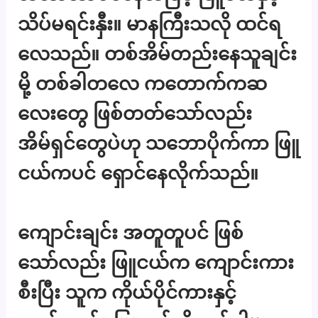
သိပ်မရင်းနှီး။ မာနကြီးသလို ထင်ရ
လေသည်။ တစ်အိမ်တည်းနေသူချင်း
မို့ တစ်ခါတလေ ကတောက်ကဆ
လေးတွေ ဖြစ်တတ်သော်လည်း
အိမ်ရှင်တွေပဲဟု သဘောပိုက်ကာ ဖြူ
ငယ်ကပင် ရှောင်နေလိုက်သည်။
ကျောင်းချင်း အတူတူပင် ဖြစ်
သော်လည်း ဖြူငယ်က ကျောင်းကား
စီးပြီး သူက ကိုယ်ပိုင်ကားနှင့်