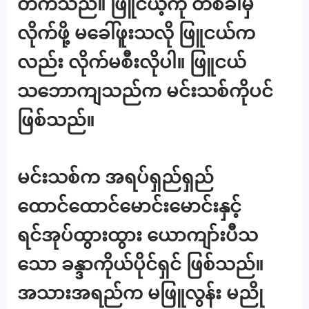
တက်သည်။ ဖြူငယ့်ကို တစ်ခါမှ
လိုက်ဖို့ မခေါ်ဖူးသလို ဖြူငယ်က
လည်း လိုက်မစီးလိုပါ။ ဖြူငယ်
သဘောကျသည်က မင်းသစ်ကိုပင်
ဖြစ်သည်။
မင်းသစ်က အရပ်ရှည်ရှည်
ထောင်ထောင်မောင်းမောင်းနှင့်
ရင်အုပ်ထွားထွား ယောကျာ်းပီသ
သော ခန္ဒာကိုယ်ပိုင်ရှင် ဖြစ်သည်။
အသားအရည်က မဖြူလွန်း မညို