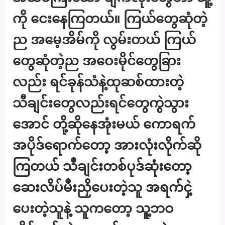
ကို ငေးနေကြတယ်။ ကြယ်တွေဆုံတဲ့
ည အမေ့အိမ်ကို လွမ်းတယ် ကြယ်
တွေဆုံတဲ့ည အဝေးမိုင်တွေခြား
လည်း ရင်ခုန်သံနဲ့ထုဆစ်ထားတဲ့
သီချင်းတွေလည်းရင်တွေကွဲသွား
အောင် တို့ဆိုနေအုံးမယ် ကောရက်
အပိုဒ်ရောက်တော့ အားလုံးလိုက်ဆို
ကြတယ် သီချင်းတစ်ပုဒ်ဆုံးတော့
ဆေးလိပ်မီးညှိပေးတဲ့သူ အရက်ငှဲ့
ပေးတဲ့သူနဲ့ သူကတော့ သူ့ဘဝ