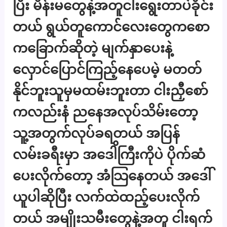
ပြီး မိန်းမတွေနဲ့အတူငါးရွေးတာပဲခိုင်း
တယ် ရွယ်တူကောင်လေးတွေကစော
ကခြောက်ဆိုတဲ့ မျက်နှာပေးနဲ့
လှောင်ပြောင်ကြည့်နေပေမဲ့ မတတ်
နိုင်ဘူးသူမှမထမ်းဘူးတာ ငါးညှီစော်
ကလည်းနံ ညနေအလုပ်သိမ်းတော့
သူ့အတွက်လုပ်ခရတယ် အပြန်
လမ်းခရီးမှာ အဒေါိကြီးကိုပဲ ပိုက်ဆံ
ပေးလိုက်တော့ အံသြနေတယ် အဒေါ်
ယူပါဆိုပြီး လက်ထဲထည့်ပေးလိုက်
တယ် အမျိုးသမီးတွေနဲ့အတူ ငါးရက်