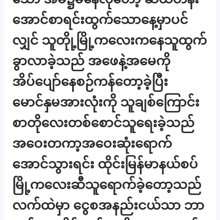
အောင်စာရင်းထွက်သောနေ့မှာပင်
လျှင် သူတိုု့မြို့ကလေးကနေသူထွက်
ခွာလာခဲ့သည် အဖေနဲ့အမေကို
အိပ်ပျော်နေစဉ်ကန်တော့ခဲ့ပြီး
မောင်နှမအားလုံးကို သူချစ်ကြောင်း
စာတိုလေးတစ်စောင်သူရေးခဲ့သည်
အဝေးတကာ့အဝေးဆုံးရောက်
အောင်သွားရင်း ထိုင်းမြန်မာနယ်စပ်
မြို့ကလေးဆီသူရောက်ခဲ့တော့သည်
လက်ထဲမှာ ငွေစအနည်းငယ်သာ ဘာ