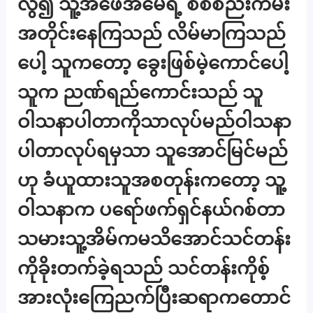
လွဲ၍ သူ့အဖေအမေရဲ့ စစ်စည်းကမ်း
အတိုင်းနေကြသည် လိမ်မာကြသည်
ပေါ့ သူကတော့ ခွေးဖြစ်မဲ့ကောင်ပေါ့
သူက ညဏ်ရည်ကောင်းသည် သူ
ဝါသနာပါတာကိုသာလုပ်မည်ဝါသနာ
ပါတာလုပ်ရမှသာ သူအောင်မြင်မည်
ဟု ခံယူထားသူအစတုန်းကတော့ သူ့
ဝါသနာက ပရော်ဖက်ရှင်နယ်ဂစ်တာ
သမားသူ့အိမ်ကမသိအောင်သင်တန်း
ကိုခိုးတက်ခဲ့ရသည် သင်တန်းကိုစ့်
အားလုံးကြေညက်ပြီးဆရာကတောင်