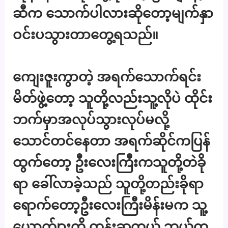
ဆီက သောက်ပါလားဆိုတော့မျက်နှာ
ဝင်းပသွားတာတွေ့ရသည်။
ကျေးဇူးကွာတဲ့ အရက်သောက်ရင်း
မိတ်ဖွဲ့တော့ သူတို့လည်းသူ့လိုပဲ ထိုင်း
ဘက်မှာအလုပ်သွားလုပ်မလို့
သောင်တင်နေတာ အရက်ဆိုင်ကပြန်
ထွက်တော့ ဦးလေးကြီးကသူတို့တဲခို
ရာ ခေါ်လာခဲ့သည် သူတို့တည်းခိုရာ
ရောက်တော့ဦးလေးကြီးမိန်းမက သူ့
ယောက်ျားကို တန်းဆူတယ် ဘယ်က