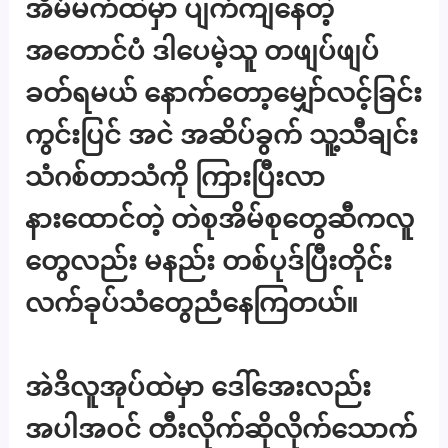
အိမ်မက်ထဲမှာ ပျက်ကျနေတဲ့
အတောင်ပံ ဒါပေမဲ့သူ တဖျပ်ဖျပ်
ခတ်ရမယ် နောက်တော့မျှော်လင့်ခြင်း
ကွင်းပြင် အငဲ အဆိပ်ခွက် သူ့သီချင်း
သံဂစ်တာသံကို ကြားပြီးလာ
နားထောင်တဲ့ တဲစုအိမ်စုတွေဆီကလူ
တွေလည်း မနည်း တစ်ပုဒ်ပြီးတိုင်း
လက်ခုပ်သံတွေညံနေကြတယ်။
အဲဒိလူအုပ်ထဲမှာ ဒေါ်အေးလည်း
အပါအဝင် တီးလိုက်ဆိုလိုက်သောက်