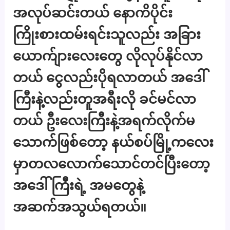
အလုပ်ဆင်းတယ် နောကိပိုင်း
ကြိုးစားထမ်းရင်းသူလည်း အခြား
ယောက်ျားလေးတွေ လိုလုပ်နိုင်လာ
တယ် ငွေလည်းပိုရလာတယ် အဒေါ်
ကြီးနဲ့လည်းတူအရီးလို ခင်မင်လာ
တယ် ဦးလေးကြီးနဲ့အရက်လိုက်မ
သောက်ဖြစ်တော့ နယ်စပ်မြို့ကလေး
မှာတလလောက်သောင်တင်ပြီးတော့
အဒေါ်ကြီးရဲ့ အမတွေနဲ့
အဆက်အသွယ်ရတယ်။