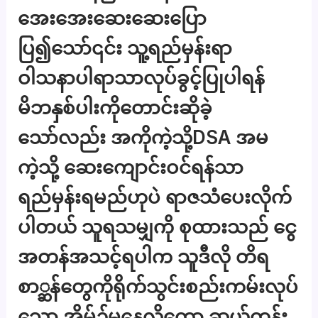
အေးအေးဆေးဆေးပြော
ပြ၍သော်၎င်း သူ့ရည်မှန်းရာ
ဝါသနာပါရာသာလုပ်ခွင့်ပြုပါရန်
မိဘနှစ်ပါးကိုတောင်းဆိုခဲ့
သော်လည်း အကိုကဲ့သို့DSA အမ
ကဲ့သို့ ဆေးကျောင်းဝင်ရန်သာ
ရည်မှန်းရမည်ဟုပဲ ရာဇသံပေးလိုက်
ပါတယ် သူရသမျှကို စုထားသည် ငွေ
အတန်အသင့်ရပါက သူဒီလို တိရ
စာ္ဆန်​တွေကိုရိုက်သွင်းစည်းကမ်းလုပ်
သော အိမ်၌မနေလိုတော့ ဆယ်တန်း