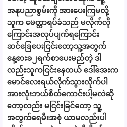
အနုပညာစွမ်းကို အားပေးကြမလို့
သူက ​မေတ္တာရပ်ခံသည် မလိုက်လို
ကြောင်းအလုပ်ပျက်ရကြောင်း
ဆင်ခြေပေးငြင်းတော့သူ့အတွက်
နေ့စားခ၂ရက်စာပေးမည်တဲ့ ဒါ
လည်းသူကငြင်းနေတယ် ဒေါ်အေးက
မောင်လေးရယ်လိုက်သွားလိုက်ပါ
အားလုံးဘယ်စိတ်ကောင်းပါ့မလဲဆို
တော့လည်း မငြင်းခြင်တော့ သူ့
အတွက်ရေမီးအစုံ ယာမလည်းပါ