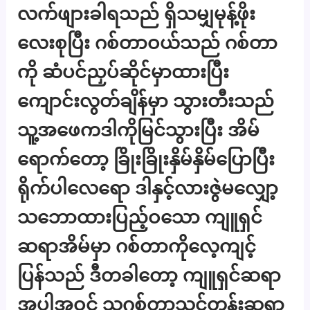
လက်ဖျားခါရသည် ရှိသမျှမုန့်ဖိုး
လေးစုပြီး ဂစ်တာဝယ်သည် ဂစ်တာ
ကို ဆံပင်ညှပ်ဆိုင်မှာထားပြီး
ကျောင်းလွတ်ချိန်မှာ သွားတီးသည်
သူ့အဖေကဒါကိုမြင်သွားပြီး အိမ်
ရောက်တော့ ခြိုးခြိုးနှိမ်နှိမ်ပြောပြီး
ရိုက်ပါလေရော ဒါနှင့်လားဇွဲမလျှော့
သဘောထားပြည့်ဝသော ကျူရှင်
ဆရာအိမ်မှာ ဂစ်တာကိုလေ့ကျင့်
ပြန်သည် ဒီတခါတော့ ကျူရှင်ဆရာ
အပါအဝင် သူ့ဂစ်တာသင်တန်းဆရာ