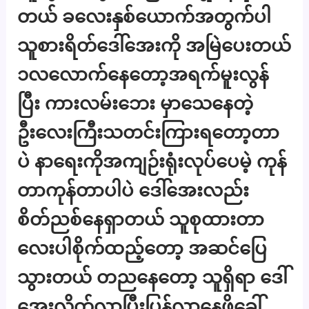
တယ် ခလေးနှစ်ယောက်အတွက်ပါ
သူစားရိတ်ဒေါ်အေးကို အမြဲပေးတယ်
၁လလောက်နေတော့အရက်မူးလွန်
ပြီး ကားလမ်းဘေး မှာသေနေတဲ့
ဦးလေးကြီးသတင်းကြားရတော့တာ
ပဲ နာရေးကိုအကျဉ်းရုံးလုပ်ပေမဲ့ ကုန်
တာကုန်တာပါပဲ ဒေါ်အေးလည်း
စိတ်ညစ်နေရှာတယ် သူစုထားတာ
လေးပါစိုက်ထည့်တော့ အဆင်ပြေ
သွားတယ် တညနေတော့ သူရှိရာ ဒေါ်
အေးလိုက်လာပြီးပြန်လာနေဖို့ခေါ်