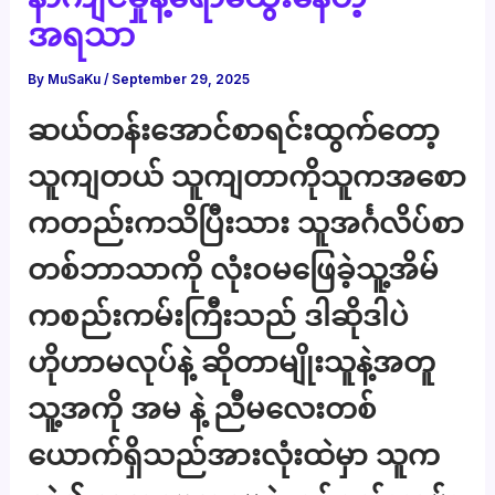
အရသာ
By
MuSaKu
/
September 29, 2025
ဆယ်တန်းအောင်စာရင်းထွက်တော့
သူကျတယ် သူကျတာကိုသူကအစော
ကတည်းကသိပြီးသား သူအင်္ဂလိပ်စာ
တစ်ဘာသာကို လုံးဝမဖြေခဲ့သူ့အိမ်
ကစည်းကမ်းကြီးသည် ဒါဆိုဒါပဲ
ဟိုဟာမလုပ်နဲ့ ဆိုတာမျိုးသူနဲ့အတူ
သူ့အကို အမ နဲ့ ညီမလေးတစ်
ယောက်ရှိသည်အားလုံးထဲမှာ သူက