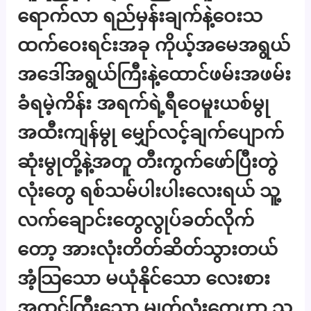
ရောက်လာ ရည်မှန်းချက်နဲ့ဝေးသ
ထက်ဝေးရင်းအခု ကိုယ့်အမေအရွယ်
အဒေါ်အရွယ်ကြီးနဲ့ထောင်ဖမ်းအဖမ်း
ခံရမဲ့ကိန်း အရက်ရဲ့ရီဝေမူးယစ်မွု
အထီးကျန်မွု မျှော်လင့်ချက်ပျောက်
ဆုံးမွုတို့နဲ့အတူ တီးကွက်ဖော်ပြီးတွဲ
လုံးတွေ ရစ်သမ်ပါးပါးလေးရယ် သူ့
လက်ချောင်းတွေလွုပ်ခတ်လိုက်
တော့ အားလုံးတိတ်ဆိတ်သွားတယ်
အံ့သြသော မယုံနိုင်သော လေးစား
အထင်ကြီးသော မျက်လုံးတွေဟာ သူ့