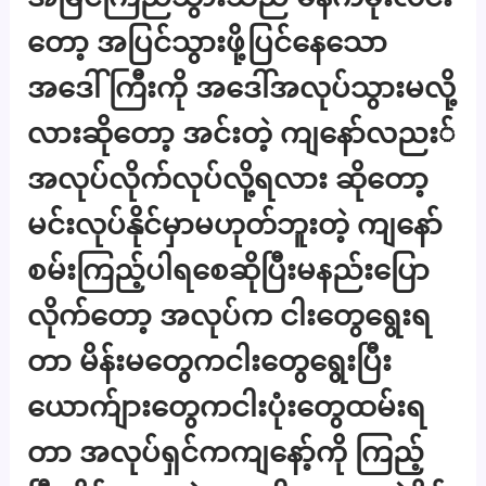
တော့ အပြင်သွားဖို့ပြင်နေသော
အဒေါ်ကြီးကို အဒေါ်အလုပ်သွားမလို့
လားဆိုတော့ အင်းတဲ့ ကျနော်လညး်
အလုပ်လိုက်လုပ်လို့ရလား ဆိုတော့
မင်းလုပ်နိုင်မှာမဟုတ်ဘူးတဲ့ ကျနော်
စမ်းကြည့်ပါရစေဆိုပြီးမနည်းပြော
လိုက်တော့ အလုပ်က ငါးတွေရွေးရ
တာ မိန်းမတွေကငါးတွေရွေးပြီး
ယောက်ျားတွေကငါးပုံးတွေထမ်းရ
တာ အလုပ်ရှင်ကကျနော့်ကို ကြည့်