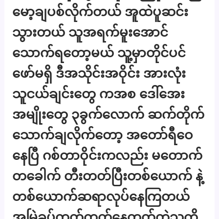
မော့ချပစ်လိုက်တယ် အူထဲပူဆင်း
သွားတယ် သူအရက်မူးအောင်
သောက်ရတော့မယ် သူ့မှာတိုင်ပင်
ဖော်မရှိ ဒီအသိုင်းအဝိုင်း အားလုံး
သူငယ်ချင်းတွေ ကအစ ဒေါ်အေး
အမျိုးတွေ ၃ခွက်လောက် ဆက်တိုက်
သောက်ချလိုက်တော့ အတော်ရီဝေ
နေပြီ ဂစ်တာဝိုင်းကလည်း မတောက်
တခေါက် တီးတတ်ပြီးတစ်ယောက် နဲ့
တစ်ယောက်ဆရာလုပ်နေကြတယ်
အမြဲခပ်ကုတ်ကုတ်နေတတ်တဲ့သူ့ကို