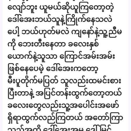
လျော်ဘူး ယူမယ်ဆိုယူကြတော့တဲ့
ဒေါ်အေးဘယ်သူနဲ့ကြိုက်နေသလဲ
ပေါ့ ဘယ်ဟုတ်မလဲ ကျနော်နဲ့သူ့ညီမ
ကို ဘေးတီးနေတာ ခလေးနှစ်
ယောက်နဲ့သူသာ ကြောင်အမ်းအမ်း
ဖြစ်နေပေမဲ့ ဒေါ်အေးကတော့
မီးပူတိုက်မပြတ် သူလည်းထမင်းစား
ပြီးတာနဲ့ အပြင်တန်းထွက်တော့တယ်
ခလေးတွေလည်းသူ့အပေါင်းအဖော်
ရှိရာထွက်လည်ကြတယ် အတော်ကြာ
သည်အထိ ဒေါ်အေးအမ ဒေါ်မြင့်