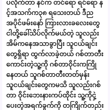
ပလိုက်တာ နင်က တင်ရော ရင်ရော န
င့်အသက်က၃၈ ရသေးတယ် ဒီည
အပိုင်ဖမ်းနော် ကြားလားခလေးတွေ
ငါတို့ခေါ်သိပ်လိုက်မယ်တဲ့ သူလည်း
အိမ်ကနေအသာခွာပြီး သူငယ်ချင်း
တွေရှိရာ ထွက်လာခဲ့တယ် ဂစ်တာတီး
ကောင်းတဲ့သူ့ကို ဂစ်တာဝိုင်းကကြို
နေတယ် သူဂစ်တာတီးတတ်မှန်း
သူငယ်ချင်းတွေကမသိ သူလည်းဂစ်
တာ ဝိုင်းဘေးနားကပ်ထိုင်း သူ့ကိုငှဲ့
ပေးတဲ့အရက်ခွက်ကို တကြိုက်တည်း