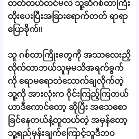
တတ်တယ်ထင်မလဲ သူ့ဆီဂစ်တာကြီး
ထိုးပေးပြီးအခြားရောက်တတ် ရာရာ
ပြောခိုက်။
သူ ဂစ်တာကြိုးတွေကို အသာလေးညှိ
လိုက်တာဘယ်သူမှမသိအရက်ခွက်
ကို ရောမရောဘဲသောက်ချလိုက်တဲ့
သူ့ကို အားလုံးက ဝိုင်းကြည့်ကြတယ်
ဟာဒီကောင်တော့ ဆိုပြီး အသေစော
ခြင်နေတယ်နဲ့တူတယ်တဲ့ အမှန်တော့
သူ့ရည်မှန်းချက်ကြောင့်သူဒီဘဝ