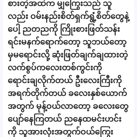
စားတဲ့အထဲက မျှကြွေးသည် သူ
လည်း ဝမ်းနည်းစိတ်ရှက်ရွံ့စိတ်တွေနဲ့
ပေါ့ ညတညကို ကြိုးစားဖြတ်သန်း
ရင်းမနက်ရောက်တော့ သူဘယ်တော့
မှမရောင်းလို့ ဆုံးဖြတ်ချက်ချထားတဲ့
လက်စွပ်ကလေးတစ်ကွင်းကို
ရောင်းချလိုက်တယ် ဦးလေးကြီးကို
အရက်တိုက်တယ် ခလေးနှစ်ယောက်
အတွက် မုန့်ဝယ်လာတော့ ခလေးတွေ
ပျော်နေကြတယ် ညနေထမင်းဟင်း
ကို သူအားလုံးအတွက်ဝယ်ကြွေး