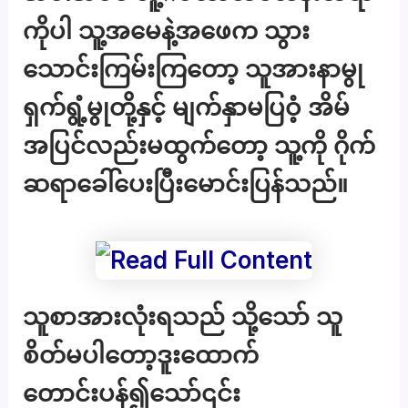
ကိုပါ သူ့အမေနဲ့အဖေက သွား
သောင်းကြမ်းကြတော့ သူအားနာမွု
ရှက်ရွံ့မွုတို့နှင့် မျက်နှာမပြဝံ့ အိမ်
အပြင်လည်းမထွက်တော့ သူ့ကို ဂိုက်
ဆရာခေါ်ပေးပြီးမောင်းပြန်သည်။
သူစာအားလုံးရသည် သို့သော် သူ
စိတ်မပါတော့ဒူးထောက်
တောင်းပန်၍သော်၎င်း