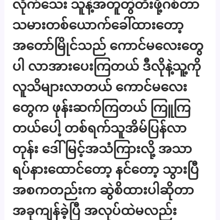
လိုက်သေး သူနဲ့အတူတွဲတီးဖို့ဂစ်တာ
သမားတစ်ယောက်ခေါ်ထားတော့
အတော်မြိုင်သည် ကောင်မလေးတွေ
ပါ လာအားပေးကြတယ် ဒီလိုနဲ့သူ့ကို
လူသိများလာတယ် ကောင်မလေး
တွေက ဖုန်းဆက်ကြတယ် ကြူကြ
တယ်ပေါ့ တစ်ရက်သူအိမ်ပြန်လာ
တုန်း ဒေါ်မြင့်အသံကြားလို့ အသာ
ရပ်နားထောင်တော့ နင်တော့ သွားပြီ
အစကတည်းက ဆွဲစိထားပါဆိုတာ
အခုကျန်ခဲ့ပြီ အလုပ်ထဲမလည်း