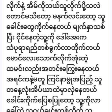
လိုက်နဲ့ အိမ်ကိုဘယ်သူလိုက်ပို့သလဲ
တောင်မသိတော့ မနက်လင်းတော့ သူ
ခေါင်းတွေကိုက်နေတယ် မျက်နှာသစ်
ပြီး ငိုင်နေတဲ့သူ့ကို ဒေါ်အေးက
သံပုရာရည်တစ်ခွက်လာတိုက်တယ်
မောင်လေးသောက်လိုက်အုံးတဲ့
ထမင်းလည်းအတင်းကြွေးနေတယ်
အရင်ကနဲ့မတူ ကြင်နာမွုအပြည့် သူ
တနေ့လုံးအိပ်ယာထဲမှာလှဲနေတယ်
ခေါင်းကိုက်ပြေစပြုတော့ သူ့ကိုလာ
ခေါ်တဲ့ သူငယ်ချင်းတစ်သိုက် သူ့