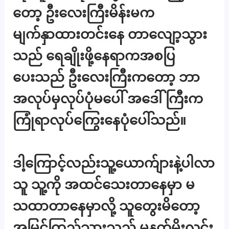
တော့ ဦးလေးကြီးမိန်းမက
မျက်နှာထားတင်းနေ တာလျော့သွား
သည် ရေချိုးဖို့နေရာကအစပြ
ပေးသည် ဦးလေးကြီးကတော့ ဘာ
အလုပ်မှလုပ်ပုံမပေါ် အဒေါ်ကြီးက
ကြုံရာလုပ်ကြွေးနေပုံပေါ်သည်။
ဒါ့ကြောင့်လည်းသူ့ယောက်ျားနဲ့ပါလာ
သူ သူ့ကို အထင်သေးတာနေမှာ မ
သထာတာနေမှာလို့ သူတွေးမိတော့
အမြင်ကြည်သွားသည် မနက်မိုးလင်း