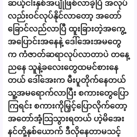
ဆယ့်ငါးနှစ်အပျိုဖြစ်လာခဲ့ပြီ အလုပ်
လည်းဝင်လုပ်နိုင်လာတော့ အတော်
ခြောင်လည်လာပြီ ထူးခြားတဲ့အကွေ့
အပြောင်းအနေနဲ့ ဒေါ်အေးအမတွေ
က ကံဇာတ်ဆရာလုပ်လာတာပဲ တနေ့
ညနေ သူနဲ့ခလေးတွေထမင်စားနေ
တယ် ဒေါ်အေးက မီးပူတိုက်နေတယ်
သူ့အမရောက်လာပြီး စကားတွေပြော
ကြရင်း စကားကိုမြှင့်ပြောလိုက်တော့
အတော်အံ့သြသွားရတယ် ဟဲ့မိအေး
နင်တို့နှစ်ယောက် ဒီလိုနေတာမသင့်