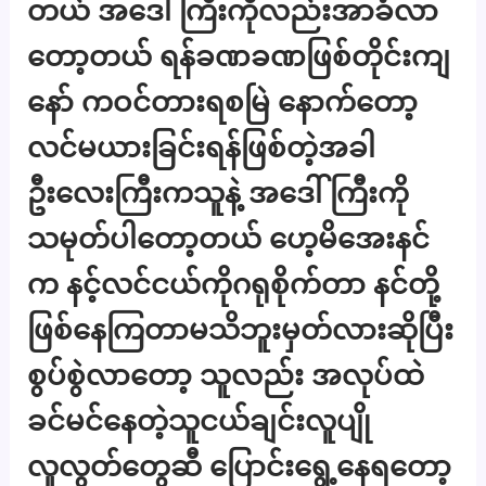
တယ် အဒေါ်ကြီးကိုလည်းအာခံလာ
တော့တယ် ရန်ခဏခဏဖြစ်တိုင်းကျ
နော် ကဝင်တားရစမြဲ နောက်တော့
လင်မယားခြင်းရန်ဖြစ်တဲ့အခါ
ဦးလေးကြီးကသူနဲ့ အဒေါ်ကြီးကို
သမုတ်ပါတော့တယ် ဟေ့မိအေးနင်
က နင့်လင်ငယ်ကိုဂရုစိုက်တာ နင်တို့
ဖြစ်နေကြတာမသိဘူးမှတ်လားဆိုပြီး
စွပ်စွဲလာတော့ သူလည်း အလုပ်ထဲ
ခင်မင်နေတဲ့သူငယ်ချင်းလူပျို
လူလွတ်တွေဆီ ပြောင်းရွေ့နေရတော့