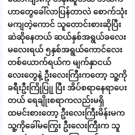
ဟာတွေခေါ်လာပြန်တာလဲ စောက်သုံး
မကျတဲ့ကောင် သူတောင်းစားဆိုပြီး
ဆဲဆိုနေတယ် ဆယ်နှစ်အရွယ်ခလေး
မလေးရယ် ၅နှစ်အရွယ်ကောင်လေး
တစ်ယောက်ရယ်က မျက်နှာငယ်
လေးတွေနဲ့ ဦးလေးကြီးကတော့ သူ့ကို
ခရီးဦးကြိုပြုု ပြီး အိပ်စရာနေရာပေး
တယ် ရေချိုးစရာကလည်းမရှိ
ထမင်းစားတော့ ဦးလေးကြီးမိန်းမက
သူ့ကိုခေါ်မကြွေး ဦးလေးကြီးက သူ