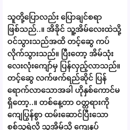
သူတို့ပြောလည်း ပြောချင်စရာ
ဖြစ်သည်..။ အိခိုင် သူ့အိမ်လေးထဲသို့
ဝင်သွားသည်အထိ တင့်ဆွေ ကပ်
လိုက်သွားသည်။ ပြီးတော့ အိမ်သုံး
လေးလုံးကျော်မှ ပြန်လှည့်လာသည်။
တင့်ဆွေ လက်ဖက်ရည်ဆိုင် ပြန်
ရောက်လာသောအခါ ဟိုနှစ်ကောင်မ
ရှိတော့..။ တစ်နေ့တာ ဝတ္တရားကို
ကျေပြွန်စွာ ထမ်းဆောင်ပြီးသော
စစ်သူရဲလို သူ့အိမ်သို့ ကျေနပ်