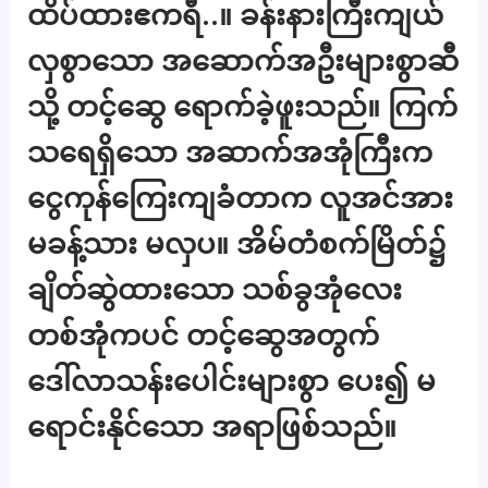
ထိပ်ထားဧကရီ..။ ခန်းနားကြီးကျယ်
လှစွာသော အဆောက်အဦးများစွာဆီ
သို့ တင့်ဆွေ ရောက်ခဲ့ဖူးသည်။ ကြက်
သရေရှိသော အဆာက်အအုံကြီးက
ငွေကုန်ကြေးကျခံတာက လူအင်အား
မခန့်သား မလှပ။ အိမ်တံစက်မြိတ်၌
ချိတ်ဆွဲထားသော သစ်ခွအုံလေး
တစ်အုံကပင် တင့်ဆွေအတွက်
ဒေါ်လာသန်းပေါင်းများစွာ ပေး၍ မ
ရောင်းနိုင်သော အရာဖြစ်သည်။