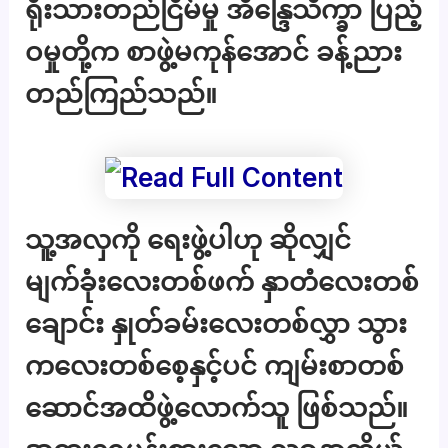
ရိုးသားတည်ငြိမ်မှု အိန္ဒြေသိက္ခာ ပြည့်
ဝမှုတို့က စာဖွဲ့မကုန်အောင် ခန့်ညား
တည်ကြည်သည်။
သူ့အလှကို ရေးဖွဲ့ပါဟု ဆိုလျှင်
မျက်ခုံးလေးတစ်ဖက် နှာတံလေးတစ်
ချောင်း နှုတ်ခမ်းလေးတစ်လွှာ သွား
ကလေးတစ်စေ့နှင့်ပင် ကျမ်းစာတစ်
ဆောင်အထိဖွဲ့လောက်သူ ဖြစ်သည်။