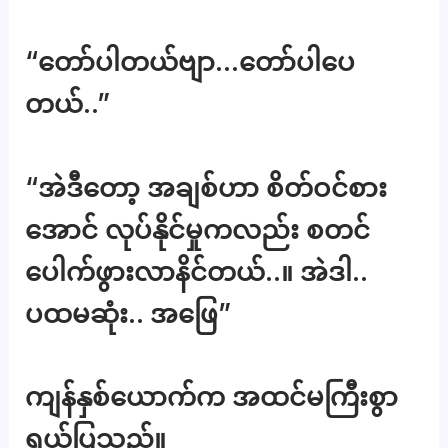
“တော်ပါတယ်ဗျာ…တော်ပါပေ
တယ်..”
“အဲဒီတော့ အချစ်ဟာ စိတ်ဝင်စား
အောင် လုပ်နိုင်မှုကလည်း စတင်
ပေါက်ဖွားလာနိင်တယ်..။ အဲဒါ..
ပထမဆုံး.. အဖြေ”
ကျန်နှစ်ယောက်က အထင်မကြီးစွာ
ရယ်ပြသည်။