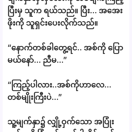
ပြီးမှ သူက ရယ်သည်။ ပြီး… အအေး
ဖိုးကို သူရှင်းပေးလိုက်သည်။
“နောက်တစ်ခါတွေ့ရင်.. အစ်ကို ပြော
မယ်နော်… ညီမ…”
“ကြည့်ပါလား..အစ်ကိုဟာလေ…
တစ်မျိုးကြီးပဲ…”
သူ့မျက်နှာ၌ လျှို့ဝှက်သော အပြုံး