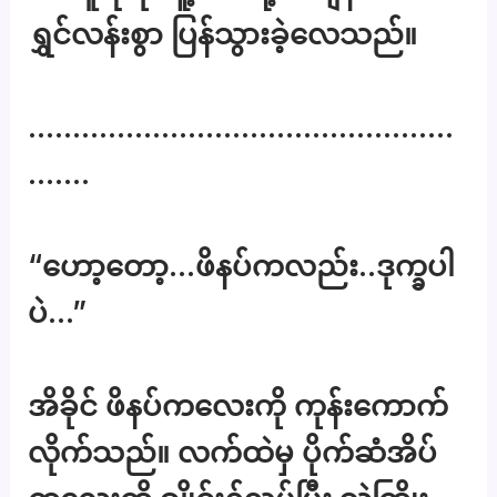
ရွှင်လန်းစွာ ပြန်သွားခဲ့လေသည်။
…………………………………………
…….
“ဟော့တော့…ဖိနပ်ကလည်း..ဒုက္ခပါ
ပဲ…”
အိခိုင် ဖိနပ်ကလေးကို ကုန်းကောက်
လိုက်သည်။ လက်ထဲမှ ပိုက်ဆံအိပ်