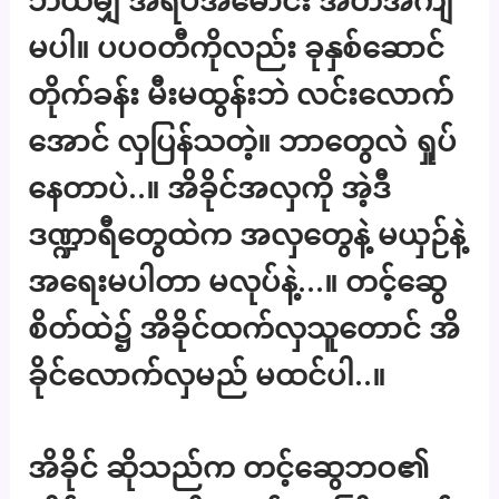
ဘယ်မျှ အရပ်အမောင်း အတိအကျ
မပါ။ ပပဝတီကိုလည်း ခုနှစ်ဆောင်
တိုက်ခန်း မီးမထွန်းဘဲ လင်းလောက်
အောင် လှပြန်သတဲ့။ ဘာတွေလဲ ရှုပ်
နေတာပဲ..။ အိခိုင်အလှကို အဲ့ဒီ
ဒဏ္ဍာရီတွေထဲက အလှတွေနဲ့ မယှဉ်နဲ့
အရေးမပါတာ မလုပ်နဲ့…။ တင့်ဆွေ
စိတ်ထဲ၌ အိခိုင်ထက်လှသူတောင် အိ
ခိုင်လောက်လှမည် မထင်ပါ..။
အိခိုင် ဆိုသည်က တင့်ဆွေဘဝ၏