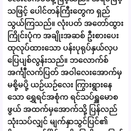
သဖြင့် ပေါင်တန်ကြီးတွေက ရှည်
သွယ်ကြသည်။ လုံးပတ် အတော်ထွား
ကြိုင်းပုံက အချိုးအဆစ် ဦးစားပေး
ထုလုပ်ထားသော ပန်းပုရုပ်နှယ်လှပ
ပြေပျစ်လွန်းသည်။ ဘလောက်စ်
အင်္ကျီလက်ပြတ် အဝါလေးအောက်မှ
မစို့မပို့ ယဉ်ယဉ်လေး ကြွားရွားနေ
သော ရွှေရင်အစုံက ရင်သပ်ရှူမောစ
ဖွယ် အထက်မှအောက်သို့ ပြန်လည်
သုံးသပ်လျှင် မျက်နှာသွင်ပြင်၏