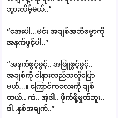
သွားလိမ့်မယ်..”
“အေးပါ…မင်း အချစ်အဘိဓမ္မာကို
အနက်ဖွင့်ပါ..”
“အနက်ဖွင့်ဖွင့်.. အဖြူဖွင့်ဖွင့်..
အချစ်ကို ငါနားလည်သလိုပြော
မယ်…။ ကြောင်ကလေးကို ချစ်
တယ်.. ကဲ.. အဲ့ဒါ.. ဖိုက်ဖို့မှုတ်ဘူး..
ဒါ..နှစ်အချက်..”