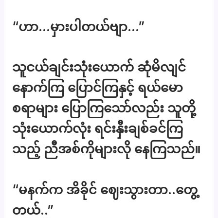
“ဟာ…မှားပါတယ်ဗျာ…”
သူငယ်ချင်းသုံးယောက် ဆုံမိလျင်
နောက်ကြ ပြောင်ကြနှင့် ရယ်မော
စရာများ ပြောကြသော်လည်း သူတို့
သုံးယောက်လုံး ရင်းနှီးချစ်ခင်ကြ
သည့် ညီအစ်ကိုများလို နေကြသည်။
“မနက်က အိခိုင် ဈေးသွားတာ..တွေ့
တယ်..”