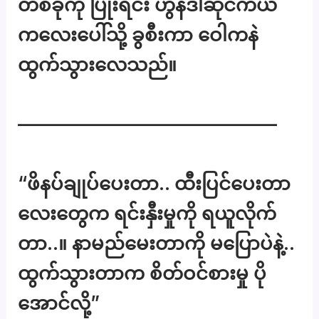
တစ်ခုကို ပြုံးရင်း ဟွန်ဒါဆိုင်ကယ်
ကလေးပေါ်သို့ ခွစီးကာ ဝေါကနဲ
ထွက်သွားလေသည်။
——————————————
“ဖိနပ်ချုပ်ပေးတာ.. ထီးပြင်ပေးတာ
လေးတွေက ရင်းနှီးမှုကို ရယူလိုက်
တာ..။ နာမည်မေးတာကို မပြောပဲနဲ့..
ထွက်သွားတာက စိတ်ဝင်စားမှု ပို
အောင်လို့”