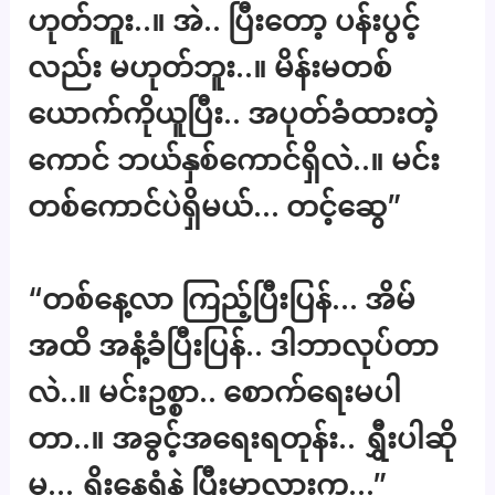
ဟုတ်ဘူး..။ အဲ.. ပြီးတော့ ပန်းပွင့်
လည်း မဟုတ်ဘူး..။ မိန်းမတစ်
ယောက်ကိုယူပြီး.. အပုတ်ခံထားတဲ့
ကောင် ဘယ်နှစ်ကောင်ရှိလဲ..။ မင်း
တစ်ကောင်ပဲရှိမယ်… တင့်ဆွေ”
“တစ်နေ့လာ ကြည့်ပြီးပြန်… အိမ်
အထိ အနံ့ခံပြီးပြန်.. ဒါဘာလုပ်တာ
လဲ..။ မင်းဥစ္စာ.. စောက်ရေးမပါ
တာ..။ အခွင့်အရေးရတုန်း.. ရွှီးပါဆို
မှ… ရှိူးနေရုံနဲ့ ပြီးမှာလားကွ…”