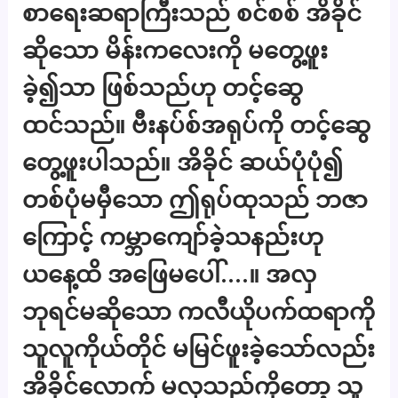
စာရေးဆရာကြီးသည် စင်စစ် အိခိုင်
ဆိုသော မိန်းကလေးကို မတွေ့ဖူး
ခဲ့၍သာ ဖြစ်သည်ဟု တင့်ဆွေ
ထင်သည်။ ဗီးနပ်စ်အရုပ်ကို တင့်ဆွေ
တွေ့ဖူးပါသည်။ အိခိုင် ဆယ်ပုံပုံ၍
တစ်ပုံမမှီသော ဤရုပ်ထုသည် ဘဇာ
ကြောင့် ကမ္ဘာကျော်ခဲ့သနည်းဟု
ယနေ့ထိ အဖြေမပေါ်….။ အလှ
ဘုရင်မဆိုသော ကလီယိုပက်ထရာကို
သူလူကိုယ်တိုင် မမြင်ဖူးခဲ့သော်လည်း
အိခိုင်လောက် မလှသည်ကိုတော့ သူ