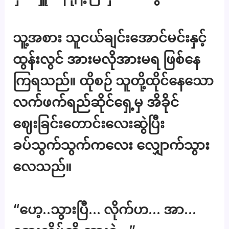
သူ့အစား သူငယ်ချင်းအောင်မင်းနှင့်
ထွန်းလွင် အားမလိုအားမရ ဖြစ်နေ
ကြရသည်။ ထိုစဉ် သူတို့ထိုင်နေသော
လက်ဖက်ရည်ဆိုင်ရှေ့မှ အိခိုင်
ဈေးခြင်းတောင်းလေးဆွဲပြီး
ခပ်သွက်သွက်ကလေး လျှောက်သွား
လေသည်။
“ဟေ့..သွားပြီ… လိုက်ဟ… အာ…