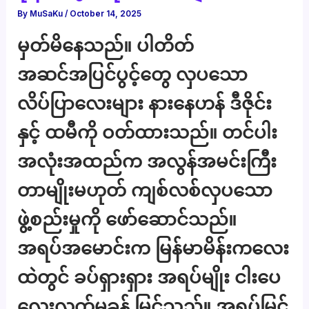
By
MuSaKu
/
October 14, 2025
မှတ်မိနေသည်။ ပါတိတ်
အဆင်အပြင်ပွင့်တွေ လှပသော
လိပ်ပြာလေးများ နားနေဟန် ဒီဇိုင်း
နှင့် ထမီကို ဝတ်ထားသည်။ တင်ပါး
အလုံးအထည်က အလွန်အမင်းကြီး
တာမျိုးမဟုတ် ကျစ်လစ်လှပသော
ဖွဲ့စည်းမှုကို ဖော်ဆောင်သည်။
အရပ်အမောင်းက မြန်မာမိန်းကလေး
ထဲတွင် ခပ်ရှားရှား အရပ်မျိုး ငါးပေ
လေးလက်မခန့် မြင့်သည်။ အရပ်မြင့်