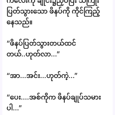
ကလေးကို ချိုင်း၌ညှပ်ပြီး သဲကြိုး
ပြတ်သွားသော ဖိနပ်ကို ကိုင်ကြည့်
နေသည်။
“ဖိနပ်ပြတ်သွားတယ်ထင်
တယ်..ဟုတ်လာ…”
“အာ…အင်း…ဟုတ်ကဲ့…”
“ပေး….အစ်ကိုက ဖိနပ်ချုပ်သမား
ပါ…”