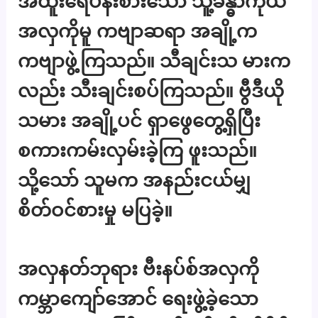
အထူးရေပန်းစားသော သူ့ခန္ဓာကိုယ်
အလှကိုမူ ကဗျာဆရာ အချို့က
ကဗျာဖွဲ့ကြသည်။ သီချင်းသ မားက
လည်း သီးချင်းစပ်ကြသည်။ ဗွီဒီယို
သမား အချို့ပင် ရှာဖွေတွေ့ရှိပြီး
စကားကမ်းလှမ်းခဲ့ကြ ဖူးသည်။
သို့သော် သူမက အနည်းငယ်မျှ
စိတ်ဝင်စားမှု မပြခဲ့။
အလှနတ်ဘုရား ဗီးနပ်စ်အလှကို
ကမ္ဘာကျော်အောင် ရေးဖွဲ့ခဲ့သော