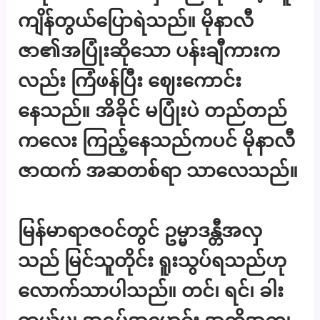
ကျိန်တွယ်ပြောရဲသည်။ မိုနာလီ
ဇာ၏အပြုံးဆိုသော ပန်းချီကားက
လည်း ကြံဖန်ပြီး ဈေးကောင်း
နေသည်။ အိခိုင် မပြုံးပဲ တည်တည်
ကလေး ကြည့်နေသည်ကပင် မိုနာလီ
ဇာထက် အဆတစ်ရာ သာလေသည်။
မြန်မာရာဇဝင်တွင် ဥမ္မာဒန္တီအလှ
သည် မြင်သူတိုင်း ရူးသွပ်ရသည်ဟု
လောက်သာပါသည်။ တင်၊ ရင်၊ ခါး