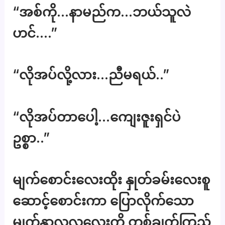
“အစ်ကို…နာမည်က…ဘယ်သူလဲ
ဟင်….”
“လိုအပ်လို့လား…ညီမရယ်..”
“လိုအပ်တာပေါ့…ကျေးဇူးရှင်ပဲ
ဥစ္စာ..”
မျက်စောင်းလေးထိုး နှုတ်ခမ်းလေးစူ
ဆောင့်စောင်းကာ ပြောလိုက်သော
မျက်နှာလှလှလေးကို တစ်ချက်ကြည့်