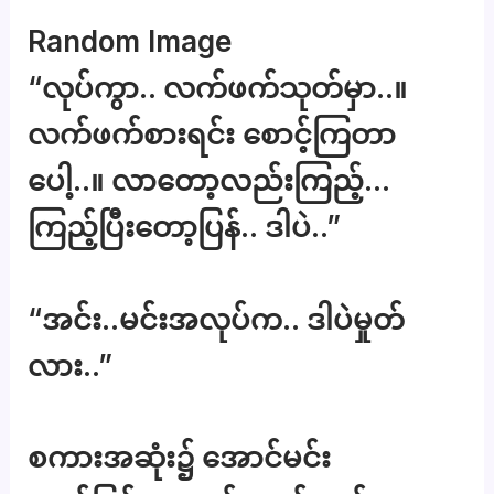
Random Image
“လုပ်ကွာ.. လက်ဖက်သုတ်မှာ..။
လက်ဖက်စားရင်း စောင့်ကြတာ
ပေါ့..။ လာတော့လည်းကြည့်…
ကြည့်ပြီးတော့ပြန်.. ဒါပဲ..”
“အင်း..မင်းအလုပ်က.. ဒါပဲမှုတ်
လား..”
စကားအဆုံး၌ အောင်မင်း