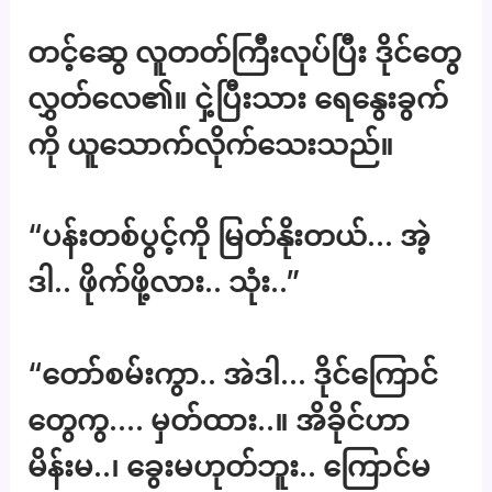
တင့်ဆွေ လူတတ်ကြီးလုပ်ပြီး ဒိုင်တွေ
လွှတ်လေ၏။ ငှဲ့ပြီးသား ရေနွေးခွက်
ကို ယူသောက်လိုက်သေးသည်။
“ပန်းတစ်ပွင့်ကို မြတ်နိုးတယ်… အဲ့
ဒါ.. ဖိုက်ဖို့လား.. သုံး..”
“တော်စမ်းကွာ.. အဲဒါ… ဒိုင်ကြောင်
တွေကွ…. မှတ်ထား..။ အိခိုင်ဟာ
မိန်းမ..၊ ခွေးမဟုတ်ဘူး.. ကြောင်မ