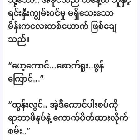
ရင်းနှီးကျွမ်းဝင်မှု မရှိသေးသော
မိန်းကလေးတစ်ယောက် ဖြစ်ချေ
သည်။
“ဟေ့ကောင်…စောက်ရူး..ဖွန်
ကြောင်…”
“ထွန်းလွင်.. အဲ့ဒီကောင်ပါးစပ်ကို
ရာဘာဖိနပ်နဲ့ ကောက်ပိတ်ထားလိုက်
စမ်း..”