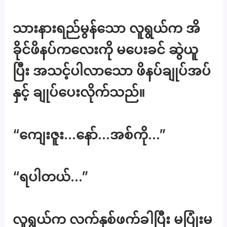
သားနားရည်မွန်သော လူရွယ်က အိ
ခိုင်ဖိနပ်ကလေးကို မပေးခင် ဆွဲယူ
ပြီး အသင့်ပါလာသော ဖိနပ်ချုပ်အပ်
နှင့် ချုပ်ပေးလိုက်သည်။
“ကျေးဇူး…နော်…အစ်ကို…”
“ရပါတယ်…”
လူရွယ်က လက်နှစ်ဖက်ခါပြီး မပြုံးမ