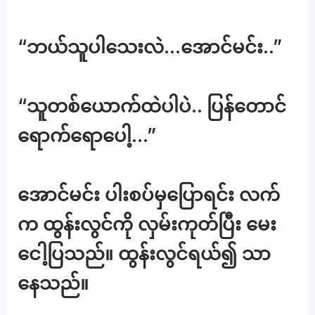
“ဘယ်သူပါသေးလဲ…အောင်မင်း..”
“သူတစ်ယောက်ထဲပါပဲ.. ပြန်တောင်
ရောက်ရောပေါ့…”
အောင်မင်း ပါးစပ်မှပြောရင်း လက်
က ထွန်းလွင်ကို လှမ်းကုတ်ပြီး မေး
ငေါ့ပြသည်။ ထွန်းလွင်ရယ်၍ သာ
နေသည်။