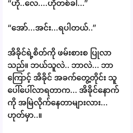
“ဟို..လေ….ဟိုတစ်ခါ…”
“အော်…အင်း…ရပါတယ်..”
အိခိုင်ရဲ့စိတ်ကို ဖမ်းစားစ ပြုလာ
သည်။ ဘယ်သူလဲ.. ဘာလဲ… ဘာ
ကြောင့် အိခိုင် အခက်တွေ့တိုင်း သူ
ပေါ်ပေါ်လာရတာက… အိခိုင်နောက်
ကို အမြဲလိုက်နေတာများလား…
ဟုတ်မှာ..။