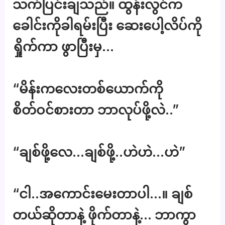
သက်ပြင်းချသည်။ ထွန်းလွင်က
ခေါင်းကိုခါရမ်းပြီး ဆေးပေါ့လိပ်ကို
ရှိုက်ကာ ဖွာပြီးမှ…
“မိန်းကလေးတစ်ယောက်ကို
စိတ်ဝင်စားတာ ဘာလုပ်ဖို့လဲ..”
“ချစ်ဖို့လေ…ချစ်ဖို့..ဟဲဟဲ…ဟဲ”
“ငါ..အကောင်းမေးတာပါ…။ ချစ်
တယ်ဆိုတာနဲ့ ဖိုက်တာနဲ့… ဘာကွာ