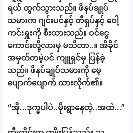
ရယ် ထွက်သွားသည်။ ဖိနပ်ချုပ်
သမားက ဂျင်းပင်နှင့် တီရှပ်နှင့် ဝေါ့
ကင်းရှူးကို စီးထားသည်။ ဝင်ငွေ
ကောင်းလို့လားမှ မသိတာ..။ အိခိုင်
အမှတ်တမဲ့ပင် ကျူရှင်မှ ပြန်ခဲ့
သည်။ ဖိနပ်ချုပ်သမားကို မေ့
ပျောက်ပျောက် ထားလိုက်၏။
“အို…ဒုက္ခပါပဲ..မိုးရွာနေတဲ့..အထဲ…”
ထီးကိုင်းက ကျိုးပြန်သည်။ သူ