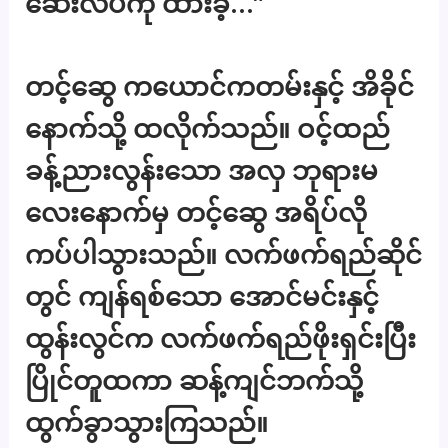
ဆေးလိပ်ကို ထားခဲ့…”
တင့်ဆွေ ကယောင်ကတမ်းနှင့် အိခိုင်
နောက်သို့ ထလိုက်သည်။ ဝင့်ထည်
ခန့်ညားလွန်းသော အလှ ဘုရားမ
လေးနောက်မှ တင့်ဆွေ အရိပ်လို
ကပ်ပါသွားသည်။ လက်ဖက်ရည်ဆိုင်
တွင် ကျန်ရစ်သော အောင်မင်းနှင့်
ထွန်းလွင်က လက်ဖက်ရည်ဖိုးရှင်းပြီး
ပြိုင်တူထကာ ဆန့်ကျင်ဘက်သို့
ထွက်ခွာသွားကြသည်။