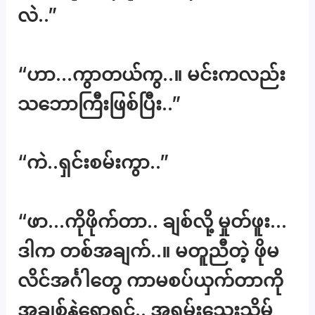
လဲ..”
“ဟာ…ကွာတယ်ကွ..။ မင်းကလည်း
သဘောကြီးဖြစ်ပြီး..”
“ကဲ..ရှင်းစမ်းကွာ..”
“ဖာ…ကိုဖိုက်တာ.. ချစ်လို့ မှုတ်ဖူး…
ဒါက တစ်အချက်..။ မတူညီတဲ့ ဖိုမ
လိင်အင်္ဂါတွေ ကာမစပ်ယှက်တာကို
အချစ်နဲ့ရောရင်.. အရမ်းသေးသိမ်