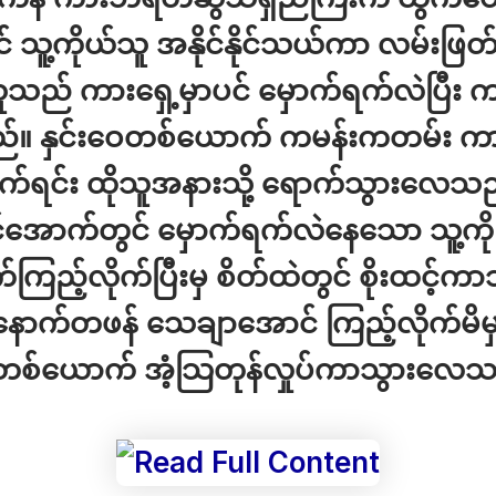
 သူ့ကိုယ်သူ အနိုင်နိုင်သယ်ကာ လမ်းဖြ
သည် ကားရှေ့မှာပင် မှောက်ရက်လဲပြီး က
 နှင်းဝေတစ်ယောက် ကမန်းကတမ်း ကား
ုက်ရင်း ထိုသူအနားသို့ ရောက်သွားလေသ
င်အောက်တွင် မှောက်ရက်လဲနေသော သူ့ကို 
ကြည့်လိုက်ပြီးမှ စိတ်ထဲတွင် စိုးထင့်
ောက်တဖန် သေချာအောင် ကြည့်လိုက်မိမ
ေတစ်ယောက် အံ့သြတုန်လှုပ်ကာသွားလေ