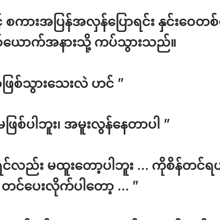
ှင့် စကားအပြန်အလှန်ပြောရင်း နှင်းဝေတ
နှစ်ယောက်အနားသို့ ကပ်သွားသည်။
ဖြစ်သွားသေးလဲ ဟင် ”
မဖြစ်ပါဘူး၊ အမူးလွန်နေတာပါ ”
ုရင်လည်း မထူးတော့ပါဘူး … ကိုစိန်တင်ရ
 တင်ပေးလိုက်ပါတော့ … ”