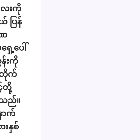
လေးကို
် ပြန်
ခဏ
ရှေ့ပေါ်
်းကို
ိုက်
တို့
ေသည်။
နောက်
ားနှစ်