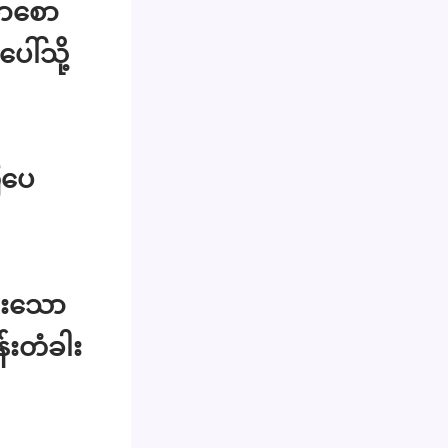
ောစော
ါ်သို့
ြပေ
ွားသော
်းတံခါး