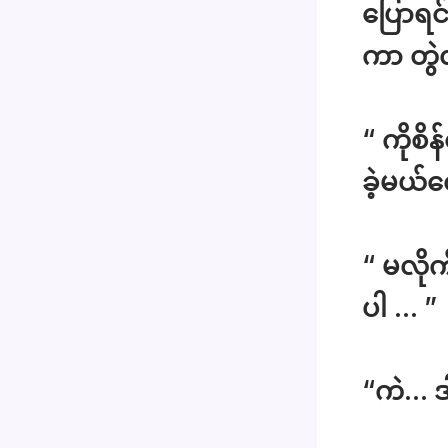
ပြောရင်
ကာ တွ
“ ကိုစိ
ခဲ့မယ်
“ မလိုက
ပါ … ”
“ကဲ… ဒ