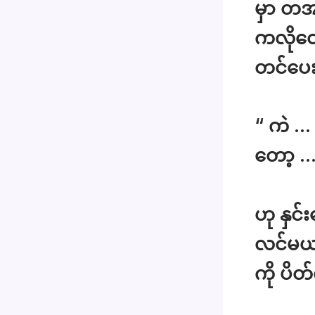
မှာ တအ
ကလိုတေ
တင်ပေ
“ ကဲ …
တော့ …
ဟု နှင်
လင်မယာ
ကို ပိ