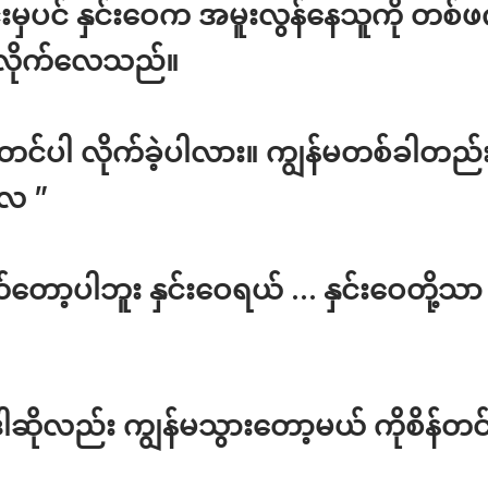
းမှပင် နှင်းဝေက အမူးလွန်နေသူကို တစ်ဖ
ဲလိုက်လေသည်။
န်တင်ပါ လိုက်ခဲ့ပါလား။ ကျွန်မတစ်ခါတည်း 
လေ ”
်တော့ပါဘူး နှင်းဝေရယ် … နှင်းဝေတို့သာ ပြ
ါဆိုလည်း ကျွန်မသွားတော့မယ် ကိုစိန်တင်