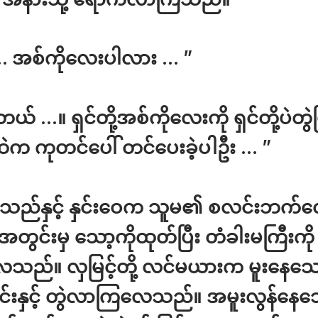
… အစ်ကိုလေးပါလား … ”
ယ် …။ ရှင်တို့အစ်ကိုလေးကို ရှင်တို့ပဲတွဲပ
ဲက ကုတင်ပေါ် တင်ပေးခဲ့ပါဦး … ”
ီးသည်နှင့် နှင်းဝေက သူမ၏ စလင်းဘက်လ
 အတွင်းမှ သော့ကိုထုတ်ပြီး တံခါးမကြီးကို ဖ
ေသည်။ လှမြင့်တို့ လင်မယားက မူးနေသော
မနင်းနှင့် တွဲလာကြလေသည်။ အမူးလွန်နေ