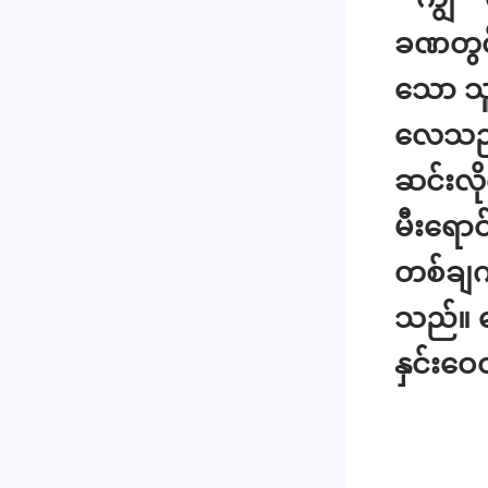
ခဏတွင်
သော သူ
လေသည်။
ဆင်းလိ
မီးရော
တစ်ချက်
သည်။ န
နှင်းဝ