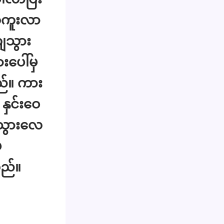
တ်ကူးလာ
ျသွား
ပေါ်မှ
ည်။ ကား
နှင်းဝေ
ကာသွားလေ
ှ
သည်။