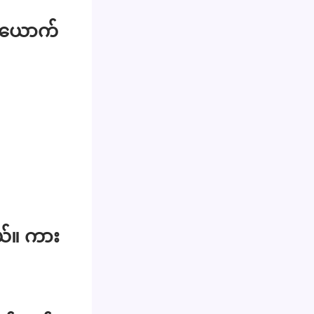
စ်ယောက်
ယ်။ ကား