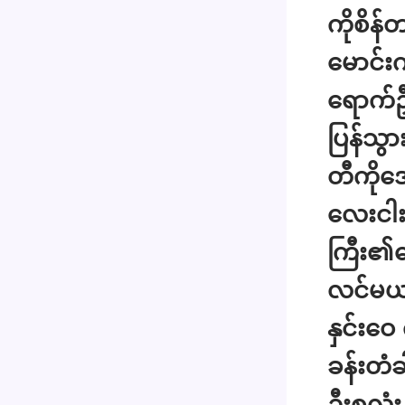
ကိုစိန်
မောင်း
ရောက်ဦ
ပြန်သွာ
တီကိုအေ
လေးငါ
ကြီး၏ဘေ
လင်မယ
နှင်းဝေ
ခန်းတံခါ
ဦးစလုံ