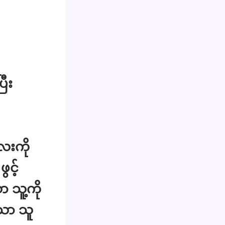
ြီး
ေးကို
ွင့်
 သူ့ကို
သော သူ