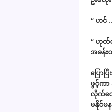
“ ဟင် 
“ ဟုတ်တ
အခန်းထ
ပြောပြ
ဖွင့်ကာ
လိုက်လ
မနိုင်