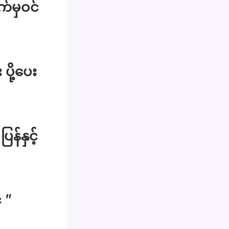
က်မှဝင်
ပို့ပေး
န်နှင့်
 ”