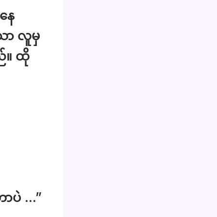
ာနေ
ော လူမှ
။ ထို
တာပဲ …”