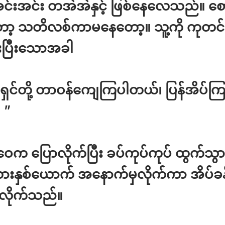
င်းအင်း တအဲအဲနှင့် ဖြစ်နေလေသည်။ စ
ာ့ သတိလစ်ကာမနေတော့။ သူ့ကို ကုတင်ပေ
းပြီးသောအခါ
 ရှင်တို့ တာဝန်ကျေကြပါတယ်၊ ပြန်အိပ်က
 ”
းဝေက ပြောလိုက်ပြီး ခပ်ကုပ်ကုပ် ထွက်သ
းနှစ်ယောက် အနောက်မှလိုက်ကာ အိပ်ခန
တ်လိုက်သည်။