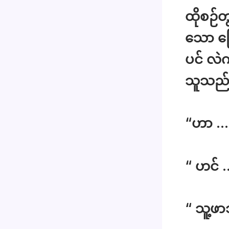
ထိုစဉ်
သော ခြ
ပင် လဲ
သူသည် န
“ဟာ … 
“ ဟင် 
“ သူ့ဖ