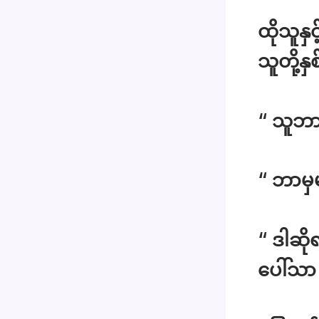
ထိုသူန
သူတို့
“ သူဘာ
“ ဘာမှ
“ ဒါဆိ
ပေါ်သာ