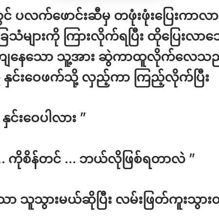
တွင် ပလက်ဖောင်းဆီမှ တဖုံးဖုံးပြေးကာလ
ေသံများကို ကြားလိုက်ရပြီး ထိုပြေးလာသ
ကျနေသော သူ့အား ဆွဲကာထူလိုက်လေသည်
ှင်းဝေဖက်သို့ လှည့်ကာ ကြည့်လိုက်ပြီး
နှင်းဝေပါလား ”
… ကိုစိန်တင် … ဘယ်လိုဖြစ်ရတာလဲ ”
ာသာ သူသွားမယ်ဆိုပြီး လမ်းဖြတ်ကူးသွား