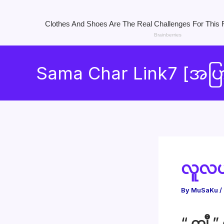
Skip
to
Sama Char Link7 [အပ
content
လူလယ
By
MuSaKu
/
“ ကျွီ