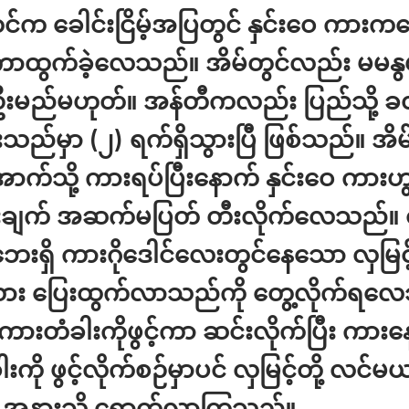
တင်က ခေါင်းငြိမ့်အပြတွင် နှင်းဝေ ကားက
ကာထွက်ခဲ့လေသည်။ အိမ်တွင်လည်း မမနွယ
းမည်မဟုတ်။ အန်တီကလည်း ပြည်သို့ 
းသည်မှာ (၂) ရက်ရှိသွားပြီ ဖြစ်သည်။ အိမ်
ာက်သို့ ကားရပ်ပြီးနောက် နှင်းဝေ ကားဟွန
းချက် အဆက်မပြတ် တီးလိုက်လေသည်။ တ
းရှိ ကားဂိုဒေါင်လေးတွင်နေသော လှမြင့်
ား ပြေးထွက်လာသည်ကို တွေ့လိုက်ရလ
 ကားတံခါးကိုဖွင့်ကာ ဆင်းလိုက်ပြီး ကား
းကို ဖွင့်လိုက်စဉ်မှာပင် လှမြင့်တို့ လင်မယ
း အနားသို့ ရောက်လာကြသည်။