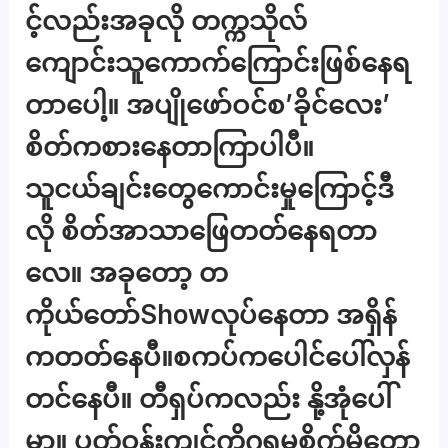
င့်လည်းအခုလို တက္ကသိုလ်
ကျောင်းသူကောက်ကြောင်းဖြစ်နေရ
တာပေါ့။ အပျိုဖော်ဝင်စ’ခိုင်လေး’
စိတ်ကစားနေတာကြာပါပီ။
သူငယ်ချင်းတွေကောင်းမှုကြောင့်ဒီ
လို စိတ်အာသာဖြေတတ်နေရတာ
လေ။ အခုတော့ တ
ကိုယ်တော်Showလုပ်နေတာ အရှိန်
ကတတ်နေပီ။စကပ်ကပေါင်ပေါ်လှန်
တင်နေပီ။ တီရှပ်ကလည်း နို့အုံပေါ်
မှာ။ ပတ်ဝန်းကျင်ကိုဂရုမစိုက်မိတော့