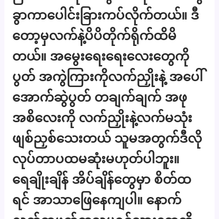
ခွာကာပေါင်းခြားကပ်လိုက်တယ်။ ဒီ
တော့မှလက်နဲ့ပိပိတိုက်ရိုက်ထိမိ
တယ်။ အမွေးရေးရေးလေးတွေကို
ပွတ် အကွဲကြားကိုလက်ညှိုးနဲ့ အပေါ်
အောက်ဆွဲပွတ် တချက်ချက် အဖု
အစိလေးကို လက်ညှိုးနဲ့လက်မသုံး
ဖျစ်ညှစ်သေးတယ် သူမအတွက်ဒီလို
လုပ်တာပထမဆုံးမဟုတ်ပါဘူး။
ရေချိုးချိန် အိပ်ချိန်တွေမှာ စိတ်ထ
ရင် အာသာဖြေနေကျပါ။ နောက်