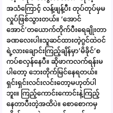
အသံကြောင့် လန့်ဖျန့်ပီး တုပ်တုပ်မှမ
လှုပ်ဖြစ်သွားတယ်။ ‘အောင်
အောင်’တယောက်တိုက်ပီးရေချိုးတာ
ခဏလေးပါ။သူဆင်ထားတဲ့ဂွင်ထဲဝင်
ရဲ့လားချောင်းကြည့်ချိန်မှာ’မိခိုင်’စ
ကပ်စလှန်နေပီ။ ဆိုဖာကလက်ရန်းမ
ပါတော့ ဘေးတိုက်မြင်နေရတယ်။
ရှင်းရှင်းလင်းလင်းတော့မဟုတ်ပါ
ဘူး။ ကြည့်ကောင်းကောင်းနဲ့ကြည့်
နေတာပီးတဲ့အထိပဲ။ စောစောကမှ