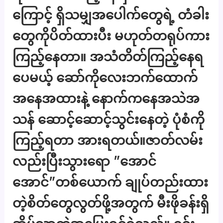
ကြောင့် ရှိသမျှအပေါက်တွေရဲ့ တံခါး
တွေကိုပိတ်ထားပီး မဟုတ်တရုပ်ကား
ကြည့်နေတာ။ အသံတိတ်ကြည့်နေရ
ပေမယ့် ဆော်ကိုလေးဘက်ထောက်
အနေအထားနဲ့ နောက်ကနေအသဲအ
သန် ဆောင့်ဆောင့်သွင်းနေတဲ့ ပုံစံကို
ကြည့်ရတာ အားရတယ်။ဇာတ်လမ်း
လည်းပြီးသွားရော ”အောင်
အောင်”တစ်ယောက် ချုပ်တည်းထား
တဲ့စိတ်တွေလွတ်ဖို့အတွက် မီးဖိုခန်းရှိ