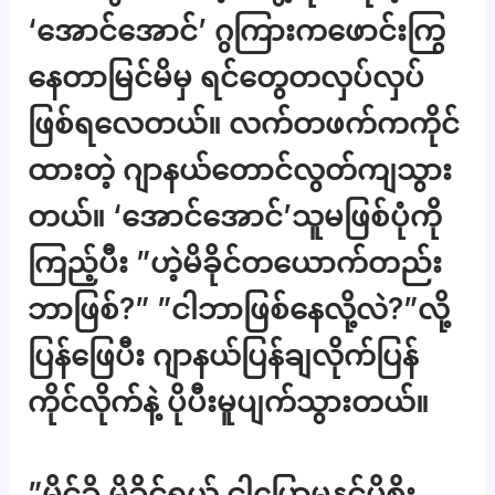
‘အောင်အောင်’ ဂွကြားကဖောင်းကြွ
နေတာမြင်မိမှ ရင်တွေတလှပ်လှပ်
ဖြစ်ရလေတယ်။ လက်တဖက်ကကိုင်
ထားတဲ့ ဂျာနယ်တောင်လွတ်ကျသွား
တယ်။ ‘အောင်အောင်’သူမဖြစ်ပုံကို
ကြည့်ပီး ”ဟဲ့မိခိုင်တယောက်တည်း
ဘာဖြစ်?” ”ငါဘာဖြစ်နေလို့လဲ?”လို့
ပြန်ဖြေပီး ဂျာနယ်ပြန်ချလိုက်ပြန်
ကိုင်လိုက်နဲ့ ပိုပီးမူပျက်သွားတယ်။
”မိုင်ခိ မိခိုင်ရယ် ငါပြောမှနင်ပိုစိုး…..