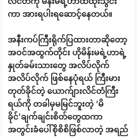
လိင်တံကို မိန်းမရဲ့ဟာထဲထိုးသွင်း
ကာ အားရပါးရဆောင့်နေတယ်။
အနီးကပ်ကြီးရိုက်ပြထားတာဆိုတော့
အဝင်အထွက်တိုင်း ဟိုမိန်းမရဲ့ဟာရဲ့
နှုတ်ခမ်းသားတွေ အလိပ်လိုက်
အလိပ်လိုက် ဖြစ်နေပုံရယ် ကြီးမား
တုတ်ခိုင်တဲ့ ယောက်ျားလိင်တံကြီး
ရယ်ကို တခါမှမမြင်ဘူးတဲ့ ‘မိ
ခိုင်’ချက်ချင်းစိတ်တွေထကာ
အတွင်းခံပေါ်စိုစိစိဖြစ်လာတဲ့ အရည်