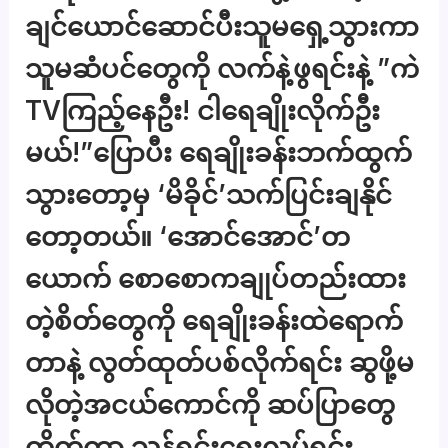
ချင်ယောင်ဆောင်ပီးသူမရှေ့သွားကာ
သူမဆံပင်တွေကို လက်နဲ့ဖွရင်းနဲ့ ”ကဲ
TVကြည့်နေဦး! ငါရေချိုးလိုက်ဦး
မယ်!”ပြောပီး ရေချိုးခန်းဘက်ထွက်
သွားတော့မှ ‘မိခိုင်’သက်ပြင်းချနိုင်
တော့တယ်။ ‘အောင်အောင်’တ
ယောက် စောစောကချုပ်တည်းထား
တဲ့စိတ်တွေကို ရေချိုးခန်းထဲရောက်
တာနဲ့ လွတ်ထုတ်ပစ်လိုက်ရင်း ဆွဖို့မ
လိုတဲ့အငယ်ကောင်ကို ဆပ်ပြာတွေ
တိုက်ကာ သန့်ရှင်းရေးလုပ်ရင်း