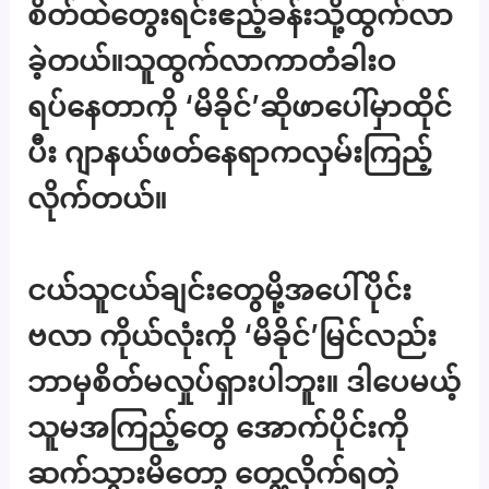
စိတ်ထဲတွေးရင်းဧည့်ခန်းသို့ထွက်လာ
ခဲ့တယ်။သူထွက်လာကာတံခါးဝ
ရပ်နေတာကို ‘မိခိုင်’ဆိုဖာပေါ်မှာထိုင်
ပီး ဂျာနယ်ဖတ်နေရာကလှမ်းကြည့်
လိုက်တယ်။
ငယ်သူငယ်ချင်းတွေမို့အပေါ်ပိုင်း
ဗလာ ကိုယ်လုံးကို ‘မိခိုင်’မြင်လည်း
ဘာမှစိတ်မလှုပ်ရှားပါဘူး။ ဒါပေမယ့်
သူမအကြည့်တွေ အောက်ပိုင်းကို
ဆက်သွားမိတော့ တွေ့လိုက်ရတဲ့