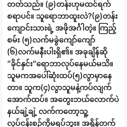
တတ်သည်။ (၉)တန်းဟုမထင်ရက်
စရာပင်။ သူရောဘာထူးလဲ?(၉)တန်း
ကျောင်းသားရဲ့ အဖိုအင်္ဂါတဲ့။ ကြည့်
စမ်း (၅)လက်မခွဲကျော်ကျော်
(၆)လက်မနီးပါးရှိ၏။ အခုချိန်ဆို
”ခိုင်နှင်း”ရောဘာလုပ်နေမယ်မသိ။
သူမကအပေါ်ဆုံးထပ်(၅)လွာမှာနေ
တာ။ သူက(၄)လွာသူမနဲ့ကပ်လျက်
အောက်ထပ်။ အတွေးဘယ်လောက်ပဲ
နယ်ချဲ့ချဲ့ လက်ကတော့သူ့
လုပ်ငန်းစဉ်ကိုမရပ်ဘူး။ အရှိန်တက်