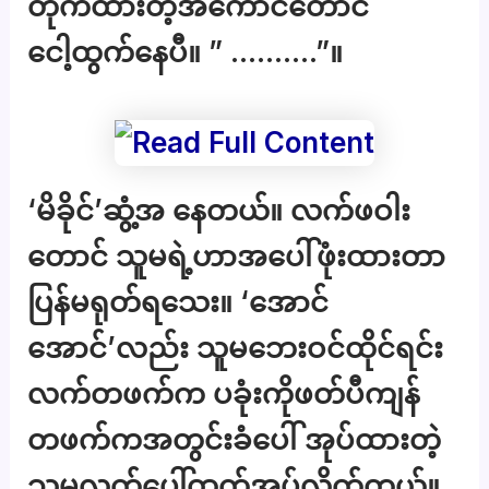
တိုက်ထားတဲ့အကောင်တောင်
ငေါ့ထွက်နေပီ။ ” ……….”။
‘မိခိုင်’ဆွံ့အ နေတယ်။ လက်ဖဝါး
တောင် သူမရဲ့ဟာအပေါ်ဖုံးထားတာ
ပြန်မရုတ်ရသေး။ ‘အောင်
အောင်’လည်း သူမဘေးဝင်ထိုင်ရင်း
လက်တဖက်က ပခုံးကိုဖတ်ပီကျန်
တဖက်ကအတွင်းခံပေါ် အုပ်ထားတဲ့
သူမလက်ပေါ်ထက်အုပ်လိုက်တယ်။