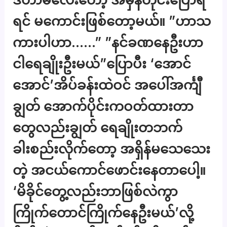
ရင် မကောင်းဖြစ်တော့မယ်။ ”ဟာသ
ကားပါဟာ……” ”နင်ခဏနေဦးဟာ
ငါရေချိုးဦးမယ်”ပြောပီး ‘အောင်
အောင်’အိပ်ခန်းထဲဝင် အပေါ်အင်္ကျီ
ချွတ် အောက်ပိုင်းကဝတ်ထားတာ
တွေလည်းချွတ် ရေချိုးတဘက်
ခါးစည်းလိုက်တော့ အရှိန်မသေသေး
တဲ့ အငယ်ကောင်ဖောင်းနေတာပေါ့။
‘မိခိုင်တွေ့လည်းဘာဖြစ်လဲကွာ
ကြိုက်တောင်ကြိုက်နေဦးမယ်’လို့