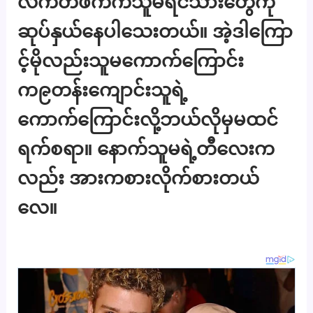
လက်တဖက်ကသူမရင်သားတွေကို
ဆုပ်နှယ်နေပါသေးတယ်။ အဲ့ဒါကြော
င့်မိုလည်းသူမကောက်ကြောင်း
က၉တန်းကျောင်းသူရဲ့
ကောက်ကြောင်းလို့ဘယ်လိုမှမထင်
ရက်စရာ။ နောက်သူမရဲ့တီလေးက
လည်း အားကစားလိုက်စားတယ်
လေ။