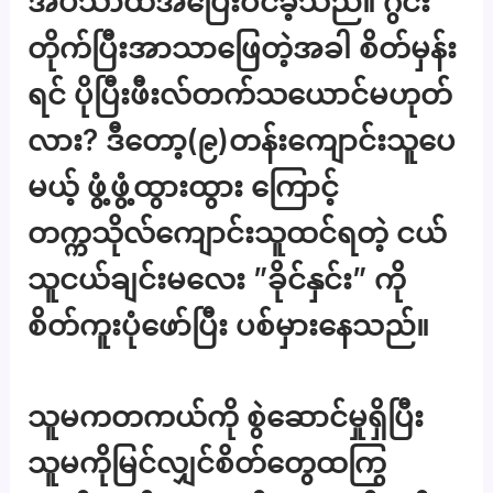
အိပ်သာထဲအပြေးဝင်ခဲ့သည်။ ဂွင်း
တိုက်ပြီးအာသာဖြေတဲ့အခါ စိတ်မှန်း
ရင် ပိုပြီးဖီးလ်တက်သယောင်မဟုတ်
လား? ဒီတော့(၉)တန်းကျောင်းသူပေ
မယ့် ဖွံ့ဖွံ့ထွားထွား ကြောင့်
တက္ကသိုလ်ကျောင်းသူထင်ရတဲ့ ငယ်
သူငယ်ချင်းမလေး ”ခိုင်နှင်း” ကို
စိတ်ကူးပုံဖော်ပြီး ပစ်မှားနေသည်။
သူမကတကယ်ကို စွဲဆောင်မှုရှိပြီး
သူမကိုမြင်လျှင်စိတ်တွေထကြွ