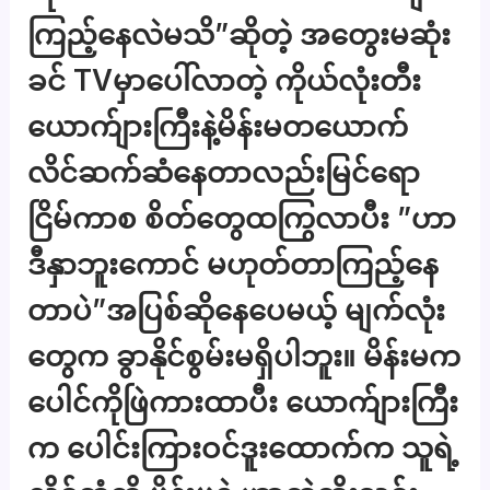
ကြည့်နေလဲမသိ”ဆိုတဲ့ အတွေးမဆုံး
ခင် TVမှာပေါ်လာတဲ့ ကိုယ်လုံးတီး
ယောက်ျားကြီးနဲ့မိန်းမတယောက်
လိင်ဆက်ဆံနေတာလည်းမြင်ရော
ငြိမ်ကာစ စိတ်တွေထကြွလာပီး ”ဟာ
ဒီနှာဘူးကောင် မဟုတ်တာကြည့်နေ
တာပဲ”အပြစ်ဆိုနေပေမယ့် မျက်လုံး
တွေက ခွာနိုင်စွမ်းမရှိပါဘူး။ မိန်းမက
ပေါင်ကိုဖြဲကားထာပီး ယောက်ျားကြီး
က ပေါင်းကြားဝင်ဒူးထောက်က သူရဲ့