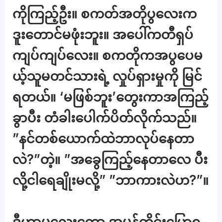
ကိုကြည့်ဦး။ စကတ်အတိုပွလေးက
ဒူးတောင်မဖုံးဘူး။ အပေါ်ကတီရှပ်
ကျပ်ကျပ်လေး။ စကတိုကအပွပေမ
ယ့်သူမတင်သားရဲ့ လှုပ်ရှားမှုကို မြင်
ရတယ်။ ‘မဖြစ်ဘူး’တွေးကာအကြည့်
ခွာပီး တံခါးပေါက်ပိတ်လိုက်သည်။
”နင်တစ်ယောက်ထဲဘာလုပ်နေတာ
လဲ?”တဲ့။ ”အခွေကြည့်နေတာလေ ပီး
လို့ငါရေချိုးမလို့” ”ဘာကားလဲဟ?”။
ဒီဟာမလေးတော့ အမှန်တိုင်းပြောရ