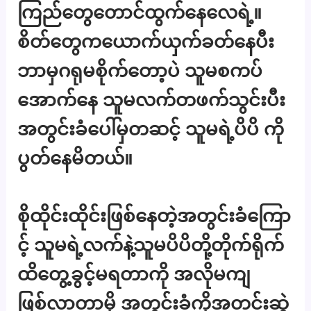
ကြည်တွေတောင်ထွက်နေလေရဲ့။
စိတ်တွေကယောက်ယှက်ခတ်နေပီး
ဘာမှဂရုမစိုက်တော့ပဲ သူမစကပ်
အောက်နေ သူမလက်တဖက်သွင်းပီး
အတွင်းခံပေါ်မှတဆင့် သူမရဲ့ပိပိ ကို
ပွတ်နေမိတယ်။
စိုထိုင်းထိုင်းဖြစ်နေတဲ့အတွင်းခံကြော
င့် သူမရဲ့လက်နဲ့သူမပိပိတို့တိုက်ရိုက်
ထိတွေ့ခွင့်မရတာကို အလိုမကျ
ဖြစ်လာတာမို အတွင်းခံကိုအတင်းဆွဲ