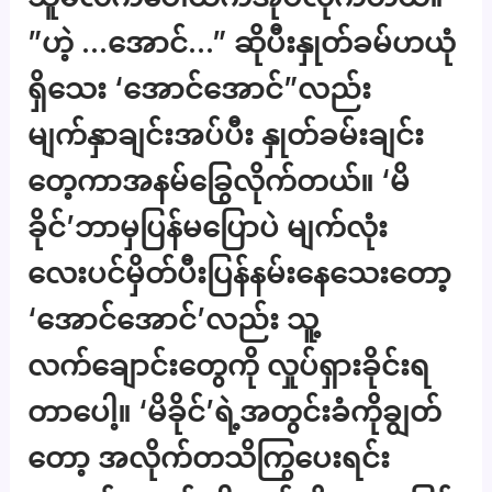
”ဟဲ့ …အောင်…” ဆိုပီးနှုတ်ခမ်ဟယုံ
ရှိသေး ‘အောင်အောင်”လည်း
မျက်နှာချင်းအပ်ပီး နှုတ်ခမ်းချင်း
တေ့ကာအနမ်ခြွေလိုက်တယ်။ ‘မိ
ခိုင်’ဘာမှပြန်မပြောပဲ မျက်လုံး
လေးပင်မှိတ်ပီးပြန်နမ်းနေသေးတော့
‘အောင်အောင်’လည်း သူ့
လက်ချောင်းတွေကို လှုပ်ရှားခိုင်းရ
တာပေါ့။ ‘မိခိုင်’ရဲ့အတွင်းခံကိုချွတ်
တော့ အလိုက်တသိကြွပေးရင်း