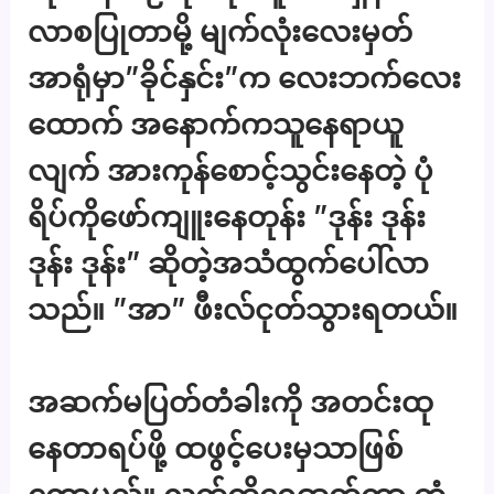
လာစပြုတာမို့ မျက်လုံးလေးမှတ်
အာရုံမှာ”ခိုင်နှင်း”က လေးဘက်လေး
ထောက် အနောက်ကသူနေရာယူ
လျက် အားကုန်စောင့်သွင်းနေတဲ့ ပုံ
ရိပ်ကိုဖော်ကျူးနေတုန်း ”ဒုန်း ဒုန်း
ဒုန်း ဒုန်း” ဆိုတဲ့အသံထွက်ပေါ်လာ
သည်။ ”အာ” ဖီးလ်ငုတ်သွားရတယ်။
အဆက်မပြတ်တံခါးကို အတင်းထု
နေတာရပ်ဖို့ ထဖွင့်ပေးမှသာဖြစ်