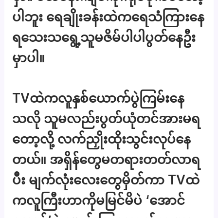
ပါဘူး ရေချိုးခန်းထဲကရေသံကြားနေ
ရသေးသရွေ့သူမဇိမ်ပါပါပွတ်နေဦး
မှာပါ။
TVထဲကလူနှစ်ယောက်ပွဲကြမ်းနေ
သလို သူမလည်းပွတ်ယုံတင်အားမရ
တော့လို့ လက်ညှိုးထိုးသွင်းလုပ်နေ
တယ်။ အရှိန်တွေမတရားတတ်လာရ
ပီး မျက်လုံးလေးတွေမှိတ်ကာ TVထဲ
ကလူကြီးဟာကိုမမြင်မိပဲ ‘အောင်