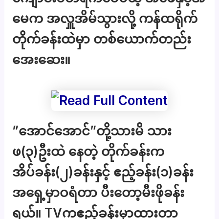
မေက အလှူအိမ်သွားလို့ ကန်ထရိုက်
တိုက်ခန်းထဲမှာ တစ်ယောက်တည်း
အေးဆေး။
”အောင်အောင်”တို့သားမိ သား
ဖ(၃)ဦးထဲ နေတဲ့ တိုက်ခန်းက
အိပ်ခန်း(၂)ခန်းနှင့် ဧည့်ခန်း(၁)ခန်း
အရှေ့မှာဝရံတာ ပီးတော့မီးဖိုခန်း
ရယ်။ TVကဧည့်ခန်းမှာထားတာ