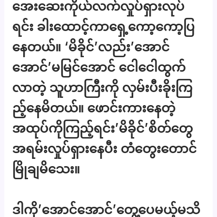
အေးဆေးကိုယ်လက်လှုပ်ရှားလုပ်
ရင်း ခါးထောင့်ကာရှေ့ကော့ကော့ပြ
နေတယ်။ ‘မိခိုင်’လည်း’အောင်
အောင်’မမြင်အောင် ငေါငေါထွက်
လာတဲ့ သူဟာကြီးကို လှမ်းပီးခိုးကြ
ည့်နေမိတယ်။ ဖောင်းကားနေတဲ့
အထုပ်ကိုကြည့်ရင်း’မိခိုင်’စိတ်တွေ
အရမ်းလှုပ်ရှားနေပီး တံတွေးတောင်
မြိုချမိသေး။
ဒါကို’အောင်အောင်’တွေ့ပေမယ့်မသိ