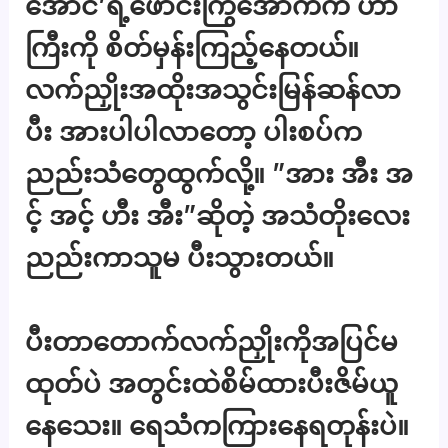
အောင်’ရဲ့ဖောင်းကြွအောက်က ဟာ
ကြီးကို စိတ်မှန်းကြည့်နေတယ်။
လက်ညှိုးအထိုးအသွင်းမြန်ဆန်လာ
ပီး အားပါပါလာတော့ ပါးစပ်က
ညည်းသံတွေထွက်လို့။ ”အား အီး အ
င့် အင့် ဟီး အီး”ဆိုတဲ့ အသံတိုးလေး
ညည်းကာသူမ ပီးသွားတယ်။
ပီးတာတောက်လက်ညှိုးကိုအပြင်မ
ထုတ်ပဲ အတွင်းထဲစိမ်ထားပီးဇိမ်ယူ
နေသေး။ ရေသံကကြားနေရတုန်းပဲ။