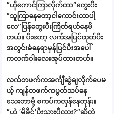
”ဟိုကောင်ကြာလိုက်တာ”တွေးပီး
”သူကြာနေတော့ငါကောင်းတာပါ့
လေ”ပြန်တွေးပီးကြိတ်ရယ်နေမိ
တယ်။ ပီးတော့ လက်အပြင်ထုတ်ပီး
အတွင်းခံနေရာမှန်ပြင်ပီးအပေါ်
ကလက်ဝါးလေးအုပ်ထားတယ်။
လက်တဖက်ကအင်္ကျီဆွဲချလိုက်ပေမ
ယ့် ကျန်တဖက်ကပွတ်သပ်နေ
သေးတာမို့ စကပ်ကလှန်နေတုန်း။
”ဟဲ့ ‘မိခိုင်’ပီးသွားပီလား?”ဆိုတဲ့