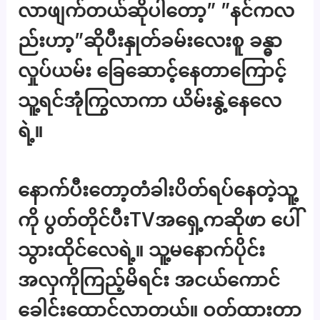
လာဖျက်တယ်ဆိုပါတော့” ”နင်ကလ
ည်းဟာ့”ဆိုပီးနှုတ်ခမ်းလေးစူ ခန္ဓာ
လှုပ်ယမ်း ခြေဆောင့်နေတာကြောင့်
သူ့ရင်အုံကြွလာကာ ယိမ်းနွဲ့နေလေ
ရဲ့။
နောက်ပီးတော့တံခါးပိတ်ရပ်နေတဲ့သူ့
ကို ပွတ်တိုင်ပီးTVအရှေ့ကဆိုဖာ ပေါ်
သွားထိုင်လေရဲ့။ သူ့မနောက်ပိုင်း
အလှကိုကြည့်မိရင်း အငယ်ကောင်
ခေါင်းထောင်လာတယ်။ ဝတ်ထားတာ