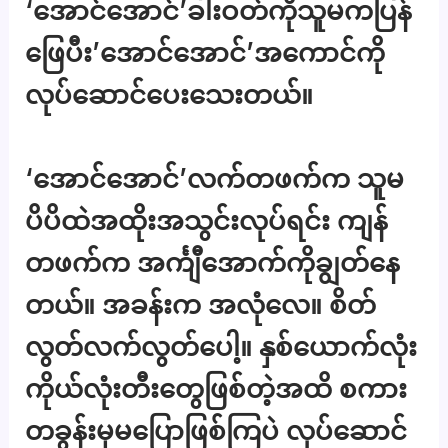
‘အောင်အောင်’ခါးဝတ်ကိုသူမကပြန်
ဖြေပီး’အောင်အောင်’အကောင်ကို
လုပ်ဆောင်ပေးသေးတယ်။
‘အောင်အောင်’လက်တဖက်က သူမ
ပိပိထဲအထိုးအသွင်းလုပ်ရင်း ကျန်
တဖက်က အင်္ကျီအောက်ကိုချွတ်နေ
တယ်။ အခန်းက အလုံလေ။ စိတ်
လွတ်လက်လွတ်ပေါ့။ နှစ်ယောက်လုံး
ကိုယ်လုံးတီးတွေဖြစ်တဲ့အထိ စကား
တခွန်းမှမပြောဖြစ်ကြပဲ လုပ်ဆောင်