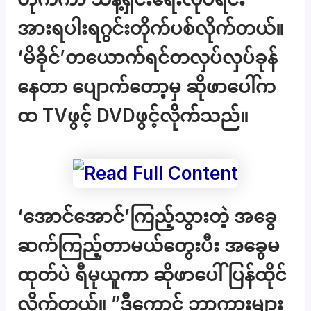
အားရပါးရဂွင်းတိုက်ပစ်လိုက်တယ်။
‘မိခိုင်’တယောက်ရင်တလှပ်လှပ်ခုန်
နေတာ ပျောက်တော့မှ ဆိုဖာပေါ်က
ထ TVဖွင့် DVDဖွင့်လိုက်သည်။
‘အောင်အောင်’ကြည့်သွားတဲ့ အခွေ
ဆက်ကြည့်တာမယ်တွေးပီး အခွေမ
ထုတ်ပဲ ရီမုယူကာ ဆိုဖာပေါ်ပြန်ထိုင်
လိုက်တယ်။ ”ဒီကောင် ဘာကားများ