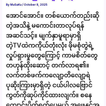
By
MuSaKu
/
October 8, 2025
အောင်အောင်။ တစ်ယောက်တည်းဆို
တဲ့အသိနဲ့ မကောင်းတာလုပ်ရန်
အဆင်သင့်။ မျက်နှာမူရာမှာရှိ
တဲ့TVထဲကကိုယ်တုံးလုံး ဖိုမစုံတွဲရဲ့
လှုပ်ရှားမှုတွေကြောင့် ကာမစိတ်တွေ
တဟုန်ထိုးဆောင့် တက်လာရ၏။
လက်တစ်ဖက်ကလျော့တိလျော့ရဲ
ပုဆိုးကြားမှာရှိတဲ့ ငယ်ပါလဗြောင်
ကွတ်ကိုဆုပ်ကိုင်ထားလျက်။ စနေ
ကျောင်းပိတ်ရက်ပေမယ့် အဖေနှင့်အ