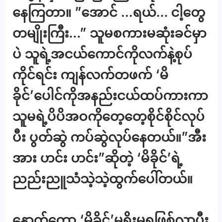
နေကြတာ။ ”အောင် …ရယ်… ငါ့တွေ
တမျိုးကြီး…” သူမစကားမဆုံးခင်မှာ
ပဲ သူရဲ့အငယ်ကောင်ကိုလက်နဲ့စုပ်
ကိုင်ရင်း ကျန်လက်တဖက် ‘မိ
ခိုင်’ပေါင်ကိုအနည်းငယ်ထပ်ကားကာ
သူမရဲ့ပိပိအဝကိုတေ့တေ့စိုင်စိုင်လုပ်
ပီး ပွတ်ဆွဲ ကပ်ဆွဲလုပ်နေတယ်။”အီး
အား ဟင်း ဟင်း”ဆိုတဲ့ ‘မိခိုင်’ရဲ့
ညည်းညူသံသဲ့သဲ့ထွက်ပေါ်တယ်။
နောက်တော့ ‘မိခိုင်’မရိုးမရွဖြစ်လာပီး