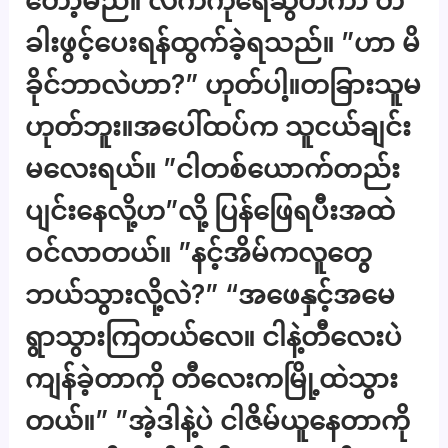
တော့မည်။ လက်ကိုရေဆွတ်ကာ တံ
ခါးဖွင့်ပေးရန်ထွက်ခဲ့ရသည်။ ”ဟာ မိ
ခိုင်ဘာလဲဟာ?” ဟုတ်ပါ့။တခြားသူမ
ဟုတ်ဘူး။အပေါ်ထပ်က သူငယ်ချင်း
မလေးရယ်။ ”ငါတစ်ယောက်တည်း
ပျင်းနေလို့ဟ”လို့ ပြန်ဖြေရပီးအထဲ
ဝင်လာတယ်။ ”နင့်အိမ်ကလူတွေ
ဘယ်သွားလို့လဲ?” “အဖေနှင့်အမေ
ရွာသွားကြတယ်လေ။ ငါနဲ့တီလေးပဲ
ကျန်ခဲ့တာကို တီလေးကမြို့ထဲသွား
တယ်။” ”အဲ့ဒါနဲ့ပဲ ငါဇိမ်ယူနေတာကို