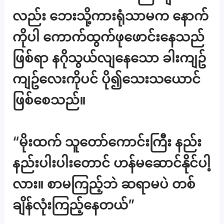
လည်း ဘေးသို့ကားရုံသာမက နောက်
ကိုပါ ကောက်ထွက်ဖုဖောင်းနေသည်
ဖြစ်ရာ နဂိုသွယ်လျနေသော ခါးကျဥ်
ကျဥ်လေးကိုပင် ပို၍သေးသယောင်
ဖြစ်စေသည်။
“မိုးထက် သူတော်ကောင်းကြီး နည်း
နည်းပါးပါးတောင် ဟန်မဆောင်နိုင်ပါ့
လား။ စာမကြည့်ဘဲ ဆရာမပဲ တစ်
ချိန်လုံးကြည့်နေတယ်”