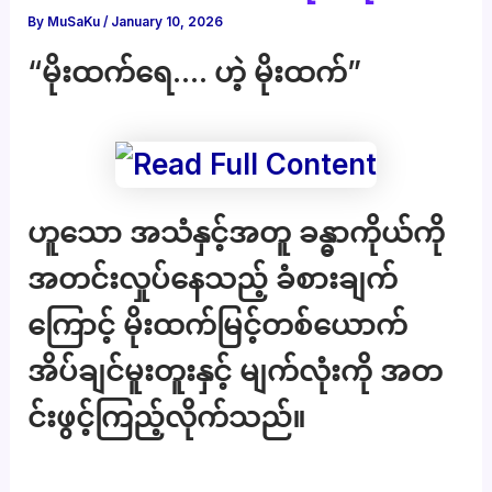
By
MuSaKu
/
January 10, 2026
“မိုးထက်ရေ…. ဟဲ့ မိုးထက်”
ဟူသော အသံနှင့်အတူ ခန္ဓာကိုယ်ကို
အတင်းလှုပ်နေသည့် ခံစားချက်
ကြောင့် မိုးထက်မြင့်တစ်ယောက်
အိပ်ချင်မူးတူးနှင့် မျက်လုံးကို အတ
င်းဖွင့်ကြည့်လိုက်သည်။