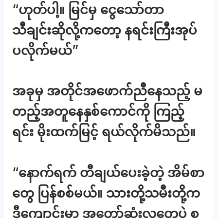
“ဟုတ်ပါ့။ မြင်မှ ငွေသော်တာ
သီချင်းဆိုလို့ကတော့ နရင်းကြီးအုပ်
ပလိုက်မယ်”
အခုမှ အတိုင်အဖောက်ညီနေသည့် မ
တည့်အတူနေနှစ်ကောင်ကို ကြည့်
ရင်း မိုးထက်မြင့် ရယ်လိုက်မိသည်။
“နောက်ရက် တီချယ်ပေးခဲ့တဲ့ အိမ်စာ
တွေ ပြန်စစ်မယ်။ သားတို့သမီးတို့က
ဒီကျောင်းမှာ အတော်ဆုံးလူတွေပဲ စု