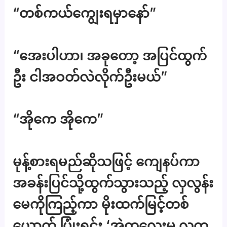
“တစ်ကယ်ကျွေးရမှာနော်”
“အေးပါဟာ၊ အခုတော့ အပြင်ထွက်
ဦး ငါအဝတ်လဲလိုက်ဦးမယ်”
“အိုကေ အိုကေ”
မုန့်စားရမည်ဆိုသဖြင့် ကျေနပ်ကာ
အခန်းပြင်သို့ထွက်သွားသည့် လှလွန်း
မေကိုကြည့်ကာ မိုးထက်မြင့်တစ်
ယောက် ပြုံးရင်း ‘အဲ့ကလေးမ လူက