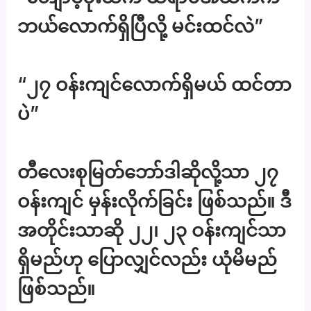
ဘယ်လောက်ရှိပြီလို့ မင်းထင်လဲ”
“၂၇ ဝန်းကျင်လောက်ရှိမယ် ထင်တာ
ပဲ”
တီလေးစုမြတ်ဘော်ဒါဆိုလို့သာ ၂၇
ဝန်းကျင် မှန်းလိုက်ခြင်း ဖြစ်သည်။ ဒီ
အတိုင်းသာဆို ၂၂၊ ၂၃ ဝန်းကျင်သာ
ရှိမည်ဟု ပြောလျှင်လည်း ယုံမိမည်
ဖြစ်သည်။