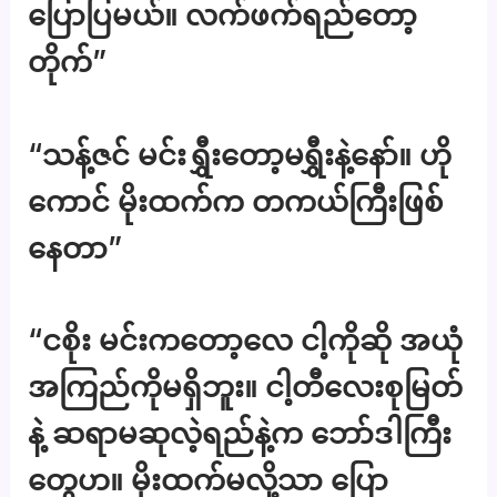
ပြောပြမယ်။ လက်ဖက်ရည်တော့
တိုက်”
“သန့်ဇင် မင်းရွှီးတော့မရွှီးနဲ့နော်။ ဟို
ကောင် မိုးထက်က တကယ်ကြီးဖြစ်
နေတာ”
“ငစိုး မင်းကတော့လေ ငါ့ကိုဆို အယုံ
အကြည်ကိုမရှိဘူး။ ငါ့တီလေးစုမြတ်
နဲ့ ဆရာမဆုလဲ့ရည်နဲ့က ဘော်ဒါကြီး
တွေဟ။ မိုးထက်မလို့သာ ပြော