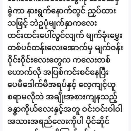
ခွဲကာ နားရွက်နောက်တွင် ညှပ်ထား
သဖြင့် ဘဲဥပုံမျက်နှာကလေး
ထင်းထင်းပေါ်လွင်လျက် မျက်ခုံးမွှေး
တစ်ပင်တန်းလေးအောက်မှ မျက်ဝန်း
ဝိုင်းဝိုင်းလေးတွေက ကလေးတစ်
ယောက်လို အပြစ်ကင်းစင်နေပြီး
ပေမီဒေါက်မီအရပ်နှင့် လေ့ကျင့်ယူ
စရာမလိုဘဲ အချိုးအစားကျနသည့်
ခန္ဓာကိုယ်လေးနှင့်အတူ ဝင်းဝင်းဝါဝါ
အသားအရည်လေးကိုပါ ပိုင်ဆိုင်