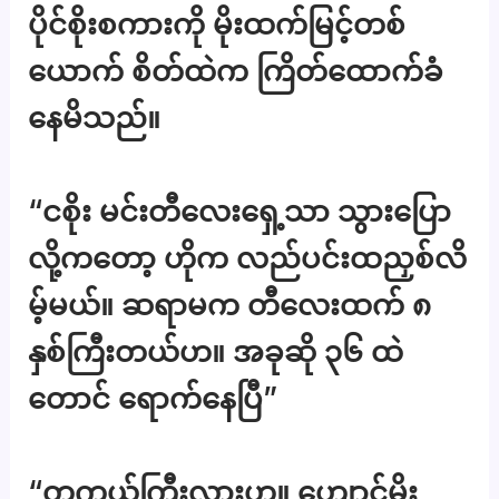
ပိုင်စိုးစကားကို မိုးထက်မြင့်တစ်
ယောက် စိတ်ထဲက ကြိတ်ထောက်ခံ
နေမိသည်။
“ငစိုး မင်းတီလေးရှေ့သာ သွားပြော
လို့ကတော့ ဟိုက လည်ပင်းထညှစ်လိ
မ့်မယ်။ ဆရာမက တီလေးထက် ၈
နှစ်ကြီးတယ်ဟ။ အခုဆို ၃၆ ထဲ
တောင် ရောက်နေပြီ”
“တကယ်ကြီးလားဟ။ ဟျောင့်မိုး