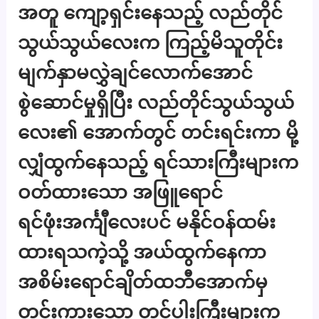
အတူ ကျော့ရှင်းနေသည့် လည်တိုင်
သွယ်သွယ်လေးက ကြည့်မိသူတိုင်း
မျက်နှာမလွှဲချင်လောက်အောင်
စွဲဆောင်မှုရှိပြီး လည်တိုင်သွယ်သွယ်
လေး၏ အောက်တွင် တင်းရင်းကာ မို့
လျှံထွက်နေသည့် ရင်သားကြီးများက
ဝတ်ထားသော အဖြူရောင်
ရင်ဖုံးအင်္ကျီလေးပင် မနိုင်ဝန်ထမ်း
ထားရသကဲ့သို့ အယ်ထွက်နေကာ
အစိမ်းရောင်ချိတ်ထဘီအောက်မှ
တင်းကားသော တင်ပါးကြီးများက