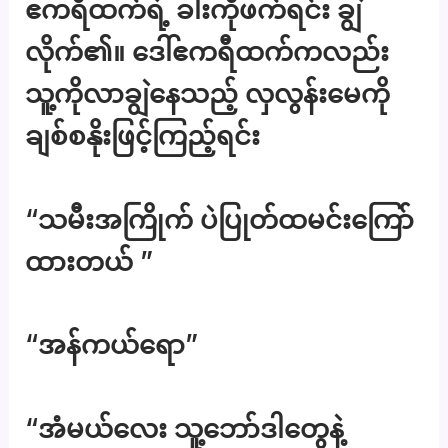
ဧကရီထက်ရဲ့ ခါးကိုဖက်ရင်း ချွဲ
လိုက်၏။ ဒေါ်ဧကရီထက်ကလည်း
သူ့ကိုလာချွဲနေသည့် လှလွန်းမေကို
ချစ်စနိုးဖြင့်ကြည့်ရင်း
“သမီးအကြိုက် ပဲပြုတ်ထမင်းကြော်
ထားတယ် ”
“အန်ကယ်ရော”
“အံမယ်လေး သူ့ဘော်ဒါတွေနဲ့