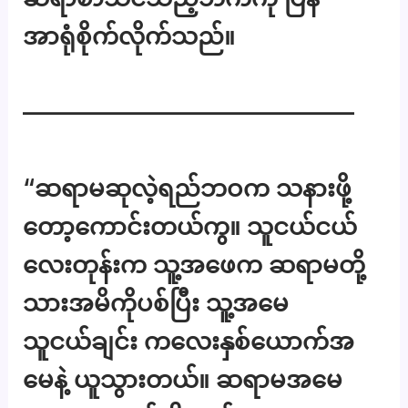
အာရုံစိုက်လိုက်သည်။
——————————————
“ဆရာမဆုလဲ့ရည်ဘဝက သနားဖို့
တော့ကောင်းတယ်ကွ။ သူငယ်ငယ်
လေးတုန်းက သူ့အဖေက ဆရာမတို့
သားအမိကိုပစ်ပြီး သူ့အမေ
သူငယ်ချင်း ကလေးနှစ်ယောက်အ
မေနဲ့ ယူသွားတယ်။ ဆရာမအမေ