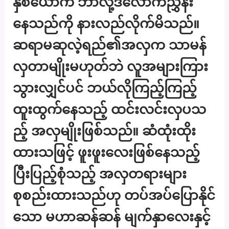
နှစ်ယောက် ဘာလို့ဒီလောက်ညွှန်း
နေသည်ကို နားလည်လိုက်မိသည်။
ဆရာမဆုလဲ့ရည်၏အလှက သာမန်
လှတာမျိုးမဟုတ်ဘဲ လူအများကြား
သွားလျှင်ပင် ဘယ်လိုကြည့်ကြည့်
ထူးထွက်နေသည့် ထင်းလင်းလှပသ
ည့် အလှမျိုးဖြစ်သည်။ ဆံထုံးထိုး
ထားသဖြင့် ဖူးဖူးလေးဖြစ်နေသည့်
ပြီးပြည့်စုံသည့် အလှတရားများ
စုစည်းထားသည်ဟု တပ်အပ်ပြောနိုင်
သော မဟာဆန်ဆန် မျက်နှာလေးနှင့်