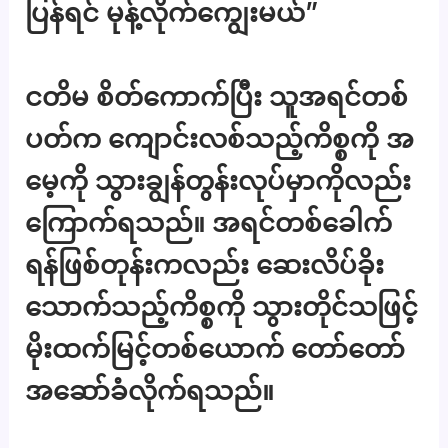
ပြန်ရင် မုန့်လိုက်ကျွေးမယ်”
ငတိမ စိတ်ကောက်ပြီး သူအရင်တစ်
ပတ်က ကျောင်းလစ်သည့်ကိစ္စကို အ
မေ့ကို သွားချွန်တွန်းလုပ်မှာကိုလည်း
ကြောက်ရသည်။ အရင်တစ်ခေါက်
ရန်ဖြစ်တုန်းကလည်း ဆေးလိပ်ခိုး
သောက်သည့်ကိစ္စကို သွားတိုင်သဖြင့်
မိုးထက်မြင့်တစ်ယောက် တော်တော်
အဆော်ခံလိုက်ရသည်။