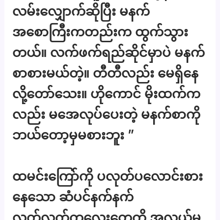
လမ်းလျှောက်ဆိုပြီး မနက်
အစောကြီးကတည်းက ထွက်သွား
တယ်။ လက်ဖက်ရည်ဆိုင်မှာပဲ မနက်
စာစားမယ်တဲ့။ တီတီလည်း မေရှိနေ
လို့တော်သေး။ ဟိုကောင် မိုးထက်က
လည်း မအေလုပ်ပေးတဲ့ မနက်စာကို
ဘယ်တော့မှမစားဘူး ”
ထမင်းကြော်ကို ပလုတ်ပလောင်းစား
နေသော ဆံပင်နက်နက်
လက်လက်ကလေးတွေကို အလယ်မှ