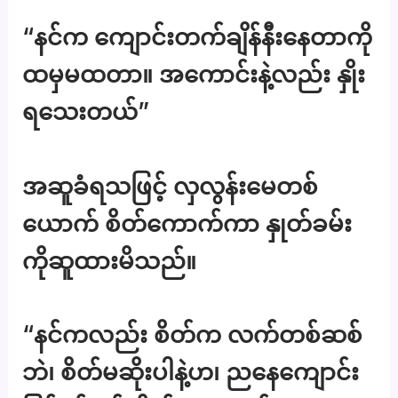
“နင်က ကျောင်းတက်ချိန်နီးနေတာကို
ထမှမထတာ။ အကောင်းနဲ့လည်း နှိုး
ရသေးတယ်”
အဆူခံရသဖြင့် လှလွန်းမေတစ်
ယောက် စိတ်ကောက်ကာ နှုတ်ခမ်း
ကိုဆူထားမိသည်။
“နင်ကလည်း စိတ်က လက်တစ်ဆစ်
ဘဲ၊ စိတ်မဆိုးပါနဲ့ဟ၊ ညနေကျောင်း