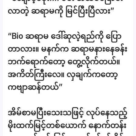
လာတဲ့ ဆရာမကို မြင်ပြီးပြီလား”
“Bio ဆရာမ ဒေါ်​ဆုလဲ့ရည်ကို ပြော
တာလား။ မနက်က ဆရာမနားနေခန်း
ဘက်ရောက်တော့ တွေ့လိုက်တယ်။
အကိတ်ကြီးလေ။ လှချက်ကတော့
ကဗျာဆန်တယ်”
အိမ်စာမပြီးသေးသဖြင့် လုပ်နေသည့်
မိုးထက်မြင့်တစ်ယောက် နောက်တန်း