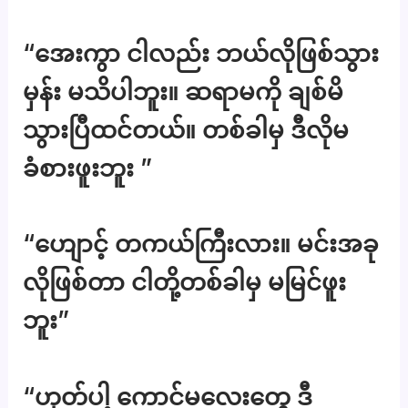
“အေးကွာ ငါလည်း ဘယ်လိုဖြစ်သွား
မှန်း မသိပါဘူး။ ဆရာမကို ချစ်မိ
သွားပြီထင်တယ်။ တစ်ခါမှ ဒီလိုမ
ခံစားဖူးဘူး ”
“ဟျောင့် တကယ်ကြီးလား။ မင်းအခု
လိုဖြစ်တာ ငါတို့တစ်ခါမှ မမြင်ဖူး
ဘူး”
“ဟုတ်ပါ့ ကောင်မလေးတွေ ဒီ