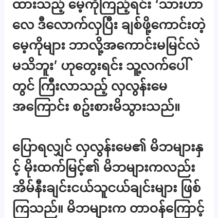
ထားသည့် မေ့ကိုကြည့်ရင်း ‘သားဟာ
လေ ဒီလောက်လှပြီး ချစ်ဖို့ကောင်းတဲ့
မေ့ကိုများ ဘာလို့အကောင်းမမြင်လဲ
မသိဘူး’ ဟုတွေးရင်း သူ့လက်ပေါ်
တွင် ကြီးလာသည့် လှလွန်းမေ
အကြောင်း စဥ်းစားမိသွားသည်။
ပြောရလျှင် လှလွန်းမေ၏ မိဘများနှ
င့် မိုးထက်မြင့်၏ မိဘများကလည်း
အိမ်နီးချင်းငယ်သူငယ်ချင်းများ ဖြစ်
ကြသည်။ မိဘများက တာဝန်ကြောင့်