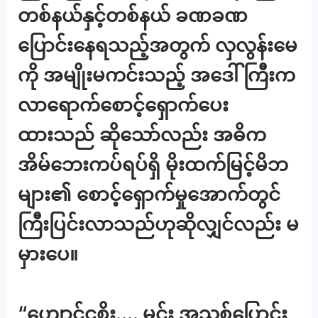
တစ်နယ်နှင့်တစ်နယ် ခဏခဏ
ပြောင်းနေရသည့်အတွက် လှလွန်းမေ
ကို အမျိုးမကင်းသည့် အဒေါ်ကြီးက
လာရောက်စောင့်ရှောက်ပေး
ထားသည် ဆိုသော်လည်း အဓိက
အိမ်ဘေးကပ်ရပ်ရှိ မိုးထက်မြင့်မိဘ
များ၏ စောင့်ရှောက်မှုအောက်တွင်
ကြီးပြင်းလာသည်ဟုဆိုလျှင်လည်း မ
မှားပေ။
“ဟျောင့်ငစိုး…. မင်း အသစ်ပြောင်း