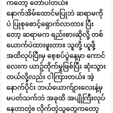
ကတော့ တော်ပါတယ်။
နောက်အိမ်ထောင်မပြုဘဲ ဆရာမကို
ပဲ ပြုစုစောင့်ရှောက်လာတာ။ ပြီး
တော့ ဆရာမက ရည်းစားဆိုလို့ တစ်
ယောက်ပဲထားဖူးတာ။ သူတို့ ယူဖို့
အထိလုပ်ပြီးမှ စေ့စပ်ပွဲနေ့မှာ ကောင်
လေးက ယာဥ်တိုက်မှုဖြစ်ပြီး ဆုံးသွား
တယ်လို့လည်း ငါကြားတယ်။ အဲ့
နောက်ပိုင်း ဘယ်ယောက်ျားလေးနဲ့မှ
မပတ်သက်ဘဲ အခုထိ အပျိုကြီးလုပ်
နေတာတဲ့။ လိုက်တဲ့သူတွေကတော့