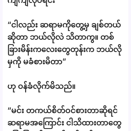
ကျဲကျဲလုပ်ရင်း
“ငါလည်း ဆရာမကိုတွေ့မှ ချစ်တယ်
ဆိုတာ ဘယ်လိုလဲ သိတာကွ။ တစ်
ခြားမိန်းကလေးတွေတုန်းက ဘယ်လို
မှကို မခံစားမိတာ”
ဟု ဝန်ခံလိုက်မိသည်။
“မင်း တကယ်စိတ်ဝင်စားတာဆိုရင်
ဆရာမအကြောင်း ငါသိထားတာတွေ