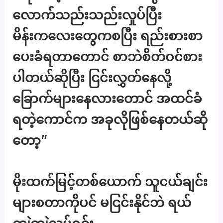
လောက်သည်းသည်းလှုပ်ပြီး
မိန်းကလေးတွေကစပြီး ရည်းစားစာ
ပေးခံရတာတောင် စာဘဲစိတ်ဝင်စား
ပါတယ်ဆိုပြီး ငြင်းလွှတ်နေလို့
ခြောက်များနေလားတောင် အထင်ခံ
ရတဲ့ကောင်က အခုလိုဖြစ်နေတယ်ဆို
တော့”
မိုးထက်မြင့်တစ်ယောက် သူငယ်ချင်း
များစတာကိုပင် မငြင်းနိုင်ဘဲ ရယ်