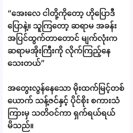
“အေးလေ ငါတို့ကိုတော့ ဟိုပြောဒီ
ပြောနဲ့။ သူကြတော့ ဆရာမ အခန်း
အပြင်ထွက်တာတောင် မျက်လုံးက
ဆရာမအိုးကြီးကို လိုက်ကြည့်နေ
သေးတယ်”
အတွေးလွန်နေသော မိုးထက်မြင့်တစ်
ယောက် သန့်ဇင်နှင့် ပိုင်စိုး စကားသံ
ကြားမှ သတိဝင်ကာ ရှက်ရယ်ရယ်
မိသည်။