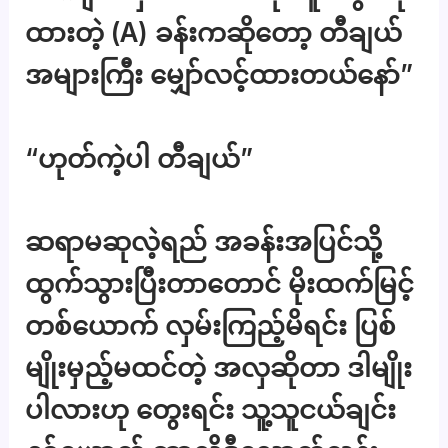
ထားတဲ့ (A) ခန်းကဆိုတော့ တီချယ်
အများကြီး မျှော်လင့်ထားတယ်နော်”
“ဟုတ်ကဲ့ပါ တီချယ်”
ဆရာမဆုလဲ့ရည် အခန်းအပြင်သို့
ထွက်သွားပြီးတာတောင် မိုးထက်မြင့်
တစ်ယောက် လှမ်းကြည့်မိရင်း ပြစ်
မျိုးမှည့်မထင်တဲ့ အလှဆိုတာ ဒါမျိုး
ပါလားဟု တွေးရင်း သူ့သူငယ်ချင်း