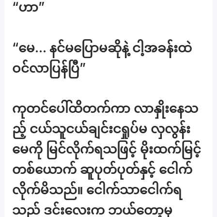
“ဟာ”
“မေ… နင်မပြောမဆိုနဲ့ ငါ့အခန်းထဲ
ဝင်လာပြန်ပြီ”
ကုတင်ပေါ်ထိတက်ကာ လာနှိုးနေသ
ည့် ငယ်သူငယ်ချင်းငရှုပ်မ လှလွန်း
မေကို မြင်လိုက်ရသဖြင့် မိုးထက်မြင့်
တစ်ယောက် ဆူပုတ်ပုတ်နှင့် ငေါက်
လိုက်မိသည်။ ငေါက်သာငေါက်ရ
သည် ဒင်းလေးက ဘယ်တော့မှ