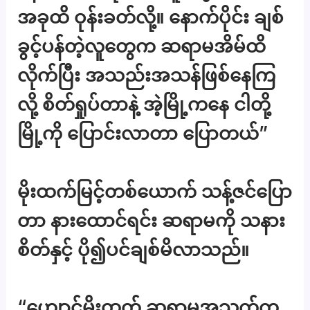
အခုထိ ဝုန်းခတ်လို့။ နောက်ပိုင်း ချစ်
ခွင့်ပန်တဲ့လူတွေက ဆရာမအိမ်ထိ
လိုက်ပြီး အသည်းအသန်ဖြစ်နေကြ
လို့ စိတ်ရှုပ်တာနဲ့ အဲ့မြို့ကနေ ငါတို့
မြို့ကို ပြောင်းလာတာ ပြောတယ်”
မိုးထက်မြင့်တစ်ယောက် သန့်ဇင်ပြော
တာ နားထောင်ရင်း ဆရာမကို သနား
စိတ်နှင့် ပို၍ပင်ချစ်မိလာသည်။
“ဟျောင့်မိုးထက် ဆရာမအသက်က