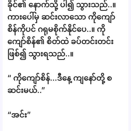
ခိုင်၏ နောက်သို့ ပါ၍ သွားသည်..။
ကားပေါ်မှ ဆင်းလာသော ကိုကျော်
စိန်ကိုပင် ဂရုမစိုက်နိုင်ပေ..။ ကို
ကျော်စိန်၏ စိတ်ထဲ ခပ်တင်းတင်း
ဖြစ်၍ သွားရသည်..။
“ ကိုကျော်စိန်…ဒီနေ့ ကျနော်တို့ စ
ဆင်းမယ်..”
“အင်း”