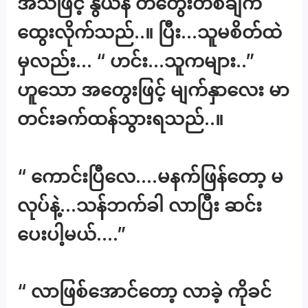
အသံဖြင့် နွယ်နီ တံတွေးတစ်ချက်
ထွေးလိုက်သည်..။ ပြီး…သူမစိတ်ထဲ
မှလည်း… “ ဟင်း…သူကများ..”
ဟူသော အတွေးဖြင့် မျက်နှာလေး မာ
တင်းခက်ထန်သွားရသည်..။
“ ကောင်းပြီလေ….မနက်ဖြန်တော့ မ
လုပ်နဲ့…သန်ဘက်ခါ လာပြီး ဆင်း
ပေးပါ့မယ်….”
“ လာဖြစ်အောင်တော့ လာခဲ့ ကိုခင်