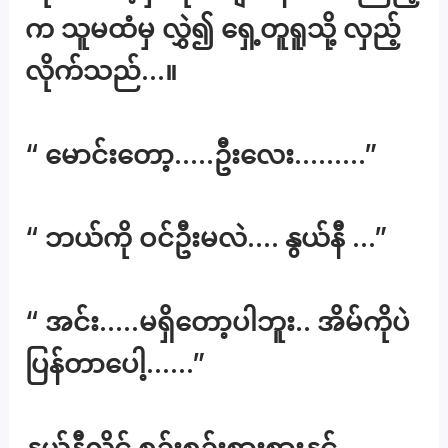
က သူမထံမှ လွှဲ၍ ရှေ့တူရူသို့ လှည့်
လိုက်သည်…။
“ မောင်းတော့…..ဦးလေး………”
“ ဘယ်ကို ဝင်ဦးမလဲ…. နွယ်နီ …”
“ အင်း…..မရှိတော့ပါဘူး.. အိမ်ကိုပဲ
ပြန်တာပေါ့……”
နွယ်နီလှိုင် စဉ်းစဉ်းစားစားနှင့်