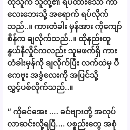
ထိုသူက သူတို့၏ ရပ်ထားသော ကာ
လေးဘေးသို့ အရောက် ရပ်လိုက်
သည်..။ ကားတံခါး မှန်အား ကိုကျော်
စိန်က ချလိုက်သည်..။ ထိုနည်းတူ
နွယ်နီလှိုင်ကလည်း သူမဖက်ရှိ ကား
တံခါးမှန်ကို ချလိုက်ပြီး လက်ထဲမှ ပီ
ကေဗူး အခွံလေးကို အပြင်သို့
လွှင့်ပစ်လိုက်သည်..။
“ ကိုခင်အေး …. ခင်ဗျားတို့ အလုပ်
လာဆင်းလို့ရပြီ…. ပစ္စည်းတွေ အစုံ