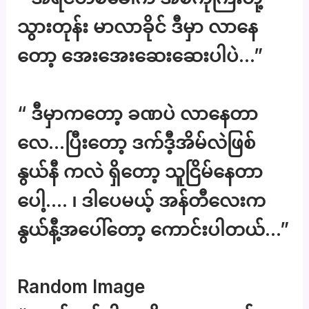
သွားတုန်း မာလာခိုင် ဒီမှာ လာနေ
တော့ အေးအေးဆေးဆေးပါပဲ…”
“ ဒီမှာကတော့ ခဏပဲ လာနေတာ
လေ…ပြီးတော့ ဒက်ဒီ့အိမ်လဲဖြစ်
နွယ်နီ ကလဲ ရှိတော့ သူငြိမ်နေတာ
ပေါ့…. ၊ ဒါပေမယ့် အန်တီလေးက
နွယ်နီ့အပေါ်တော့ ကောင်းပါတယ်…”
Random Image