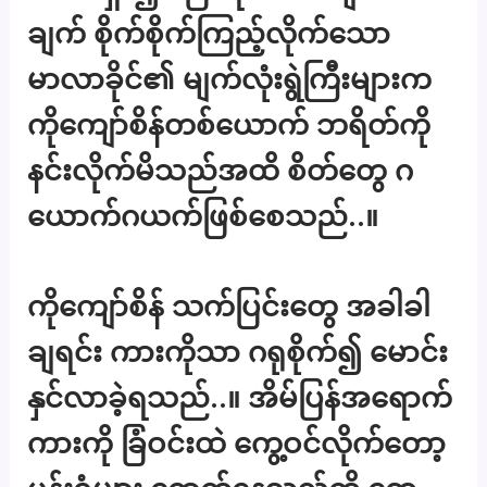
ချက် စိုက်စိုက်ကြည့်လိုက်သော
မာလာခိုင်၏ မျက်လုံးရွဲကြီးများက
ကိုကျော်စိန်တစ်ယောက် ဘရိတ်ကို
နင်းလိုက်မိသည်အထိ စိတ်တွေ ဂ
ယောက်ဂယက်ဖြစ်စေသည်..။
ကိုကျော်စိန် သက်ပြင်းတွေ အခါခါ
ချရင်း ကားကိုသာ ဂရုစိုက်၍ မောင်း
နှင်လာခဲ့ရသည်..။ အိမ်ပြန်အရောက်
ကားကို ခြံဝင်းထဲ ကွေ့ဝင်လိုက်တော့