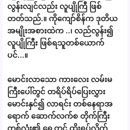
လွန်းလျင်လည်း လူပျိုကြီ ဖြစ်
တတ်သည်.။ ကိုကျော်စိန်က ဒုတိယ
အမျိုးအစားထဲက ..၊ လည်လွန်း၍
လူပျိုကြီး ဖြစ်ရသူတစ်ယောက်
ပင်…။
မောင်းလာသော ကားလေး လမ်းမ
ကြီးပေါ်တွင် တရိပ်ရိပ်ပြေးလွှား
မောင်းနှင်၍ လာရင်း တစ်နေရာအ
ရောက် ဆောက်လက်စ တိုက်ကြီး
တစ်လုံး၏ ရှေ့တွင် ထိုးရပ်လိုက်