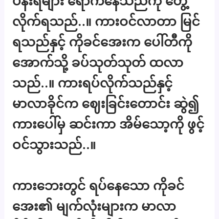
ပန်းရံများ ရောက်နေသည်ကို တွေ့
လိုက်ရသည်..။ ကားဝင်လာတာ မြင်
ရသည်နှင့် ကိုခင်အေးက ပေါ်တီကို
အောက်သို့ ခပ်သုတ်သုတ် ထလာ
သည်..။ ကားရပ်လိုက်သည်နှင့်
မာလာခိုင်က ဈေးခြင်းတောင်း ဆွဲ၍
ကားပေါ်မှ ဆင်းကာ အိမ်သော့ကို ဖွင့်
ဝင်သွားသည်..။
ကားဘေးတွင် ရပ်နေသော ကိုခင်
အေး၏ မျက်လုံးများက မာလာ