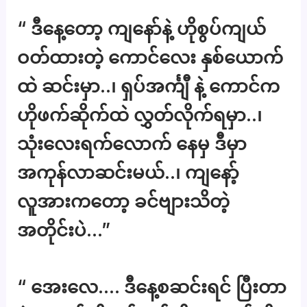
“ ဒီနေ့တော့ ကျနော်နဲ့ ဟိုစွပ်ကျယ်
ဝတ်ထားတဲ့ ကောင်လေး နှစ်ယောက်
ထဲ ဆင်းမှာ..၊ ရှပ်အင်္ကျီ နဲ့ ကောင်က
ဟိုဖက်ဆိုက်ထဲ လွှတ်လိုက်ရမှာ..၊
သုံးလေးရက်လောက် နေမှ ဒီမှာ
အကုန်လာဆင်းမယ်..၊ ကျနော့်
လူအားကတော့ ခင်ဗျားသိတဲ့
အတိုင်းပဲ…”
“ အေးလေ…. ဒီနေ့စဆင်းရင် ပြီးတာ