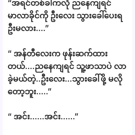
“အရင်တစ်ခါကလို ညနေကျရင်
မာလာခိုင်ကို ဦးလေး သွားခေါ်ပေးရ
ဦးမလား….”
“ အန်တီလေးက ဖုန်းဆက်ထား
တယ်….ညနေကျရင် သူ့ဖာသာပဲ လာ
ခဲ့မယ်တဲ့..ဦးလေး…သွားခေါ်ဖို့ မလို
တော့ဘူး…..”
“ အင်း……အင်း……”