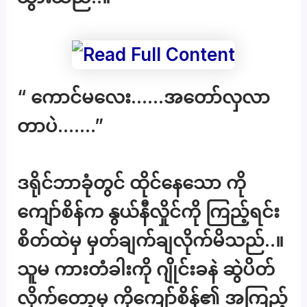
“ ကောင်မလေး……အတော်လှလာ
တာပဲ…….”
ဒရိုင်ဘာခုံတွင် ထိုင်နေသော ကို
ကျော်စိန်က နွယ်နီလှိုင်ကို ကြည့်ရင်း
စိတ်ထဲမှ မှတ်ချက်ချလိုက်မိသည်..။
သူမ ကားတံခါးကို ဂျိုင်းခနဲ ဆွဲပိတ်
လိုက်တော့မှ ကိုကျော်စိန်၏ အကြည့်