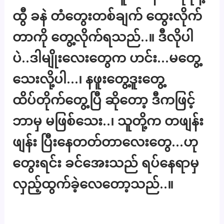
ထွီ ခနဲ တံတွေးတစ်ချက် ထွေးလိုက်
တာကို တွေ့လိုက်ရသည်..။ ဒီလိုပါ
ပဲ..ဒါမျိုးလေးတွေက ဟင်း…မတွေ့
သေးလို့ပါ…၊ နဖူးတွေ့ဒူးတွေ့
ထိပ်တိုက်တွေ့ပြီ ဆိုတော့ ဒီကဖြင့်
ဘာမှ မဖြစ်သေး..၊ သူတို့က တဖျန်း
ဖျန်း ပြီးနေတတ်တာလေးတွေ…ဟု
တွေးရင်း ခင်အေးသည် ရပ်နေရာမှ
လှည့်ထွက်ခဲ့လေတော့သည်..။