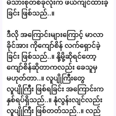
မိသားစုတစ်ခုလုံးက ဖယ်ကျင်ထားခဲ့
ခြင်း ဖြစ်သည်..။
ဒီလို အကြောင်းများကြောင့် မာလာ
ခိုင်အား ကိုကျော်စိန် လက်ရှောင်ခဲ့
ခြင်း ဖြစ်သည်..။ နို့မို့ဆိုရင်တော့
ကျော်စိန်ဆိုတာကလည်း ခေသူမှ
မဟုတ်တာ..။ လူပျိုကြီးတွေ
လူပျိုကြီး ဖြစ်ရခြင်း အကြောင်းက
နှစ်ရပ်ရှိသည်..။ နုံလွန်းလျင်လည်း
လူပျိုကြီး ဖြစ်တတ်သည်..။ လည်