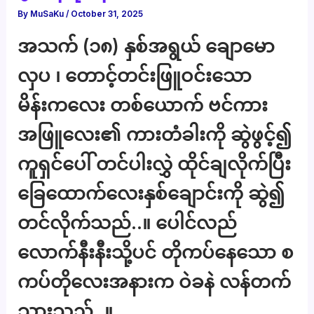
By
MuSaKu
/
October 31, 2025
အသက် (၁၈) နှစ်အရွယ် ချောမော
လှပ ၊ တောင့်တင်းဖြူဝင်းသော
မိန်းကလေး တစ်ယောက် ဗင်ကား
အဖြူလေး၏ ကားတံခါးကို ဆွဲဖွင့်၍
ကူရှင်ပေါ် တင်ပါးလွှဲ ထိုင်ချလိုက်ပြီး
ခြေထောက်လေးနှစ်ချောင်းကို ဆွဲ၍
တင်လိုက်သည်..။ ပေါင်လည်
လောက်နီးနီးသို့ပင် တိုကပ်နေသော စ
ကပ်တိုလေးအနားက ဝဲခနဲ လန်တက်
သွားသည်..။