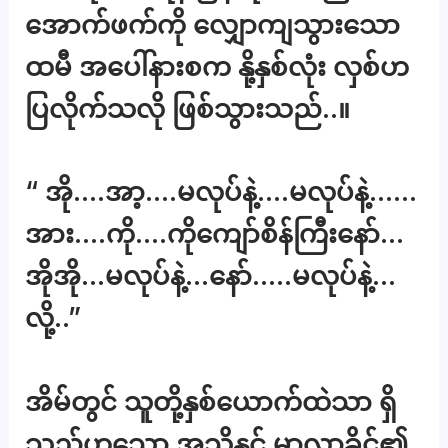
အောက်ဖက်ကို လျှောကျသွားသော
ထမီ အပေါ်နားစက နို့နှစ်လုံး လှစ်ဟ
ပြလိုက်သလို ဖြစ်သွားသည်..။
“ အို….အာ့….မလုပ်နဲ့….မလုပ်နဲ့……
အား….ကို….ကိုကျော်စိန်ကြီးနော်…
အိုအို…မလုပ်နဲ့…နော်…..မလုပ်နဲ့…
လို့..”
အိမ်တွင် သူတို့နှစ်ယောက်ထဲသာ ရှိ
သည်ဟူသော အသိနှင့် မာလာခိုင်၏