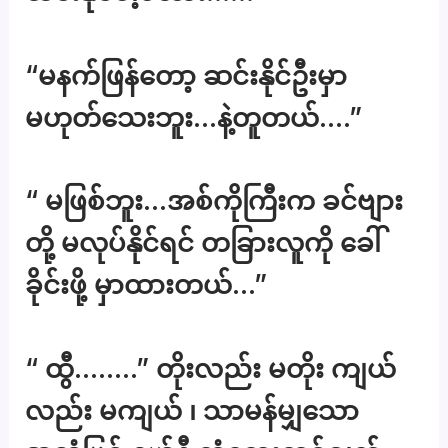
“မနက်ဖြန်တော့ ဆင်းနိုင်ဦးမှာ
မဟုတ်သေးဘူး…နဲ့တူတယ်….”
“ မဖြစ်ဘူး…အစ်ကိုကြီးက ခင်ဗျား
တို့ မလုပ်နိုင်ရင် တခြားလူကို ခေါ်
ခိုင်းဖို့ မှာထားတယ်…”
“ ထွီ……..” တိုးလည်း မတိုး ကျယ်
လည်း မကျယ် ၊ သာမန်မျှသော