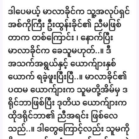
ဒါပေမယ့် မာလာခိုင်က သူ့အလုပ်ရှင်
အစ်ကိုကြီး ဦးထွန်းခိုင်၏ ညီမဖြစ်
တာက တစ်ကြောင်း ၊ နောက်ပြီး
မာလာခိုင်က ခေသူမဟုတ်..။ ဒီ
အသက်အရွယ်နှင့် ယောက်ျားနှစ်
ယောက် ရခဲ့ဖူးပြီးပြီ..။ မာလာခိုင်၏
ပထမ ယောက်ျားက သူမတို့အိမ်မှ ဒ
ရိုင်ဘာဖြစ်ပြီး ဒုတိယ ယောက်ျားက
ထိုဒရိုင်ဘာ၏ ညီအရင်း ဖြစ်လေ
သည်..။ ဒါတွေကြောင့်လည်း သူမကို