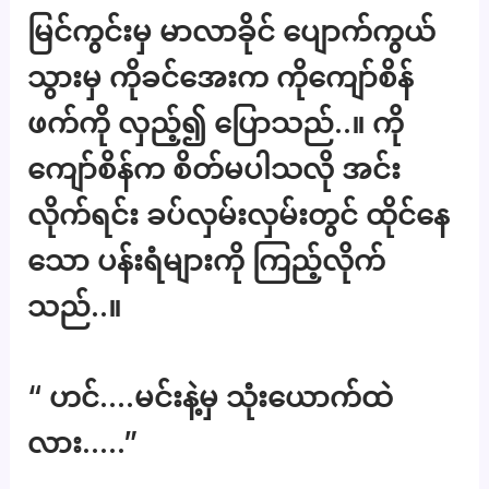
မြင်ကွင်းမှ မာလာခိုင် ပျောက်ကွယ်
သွားမှ ကိုခင်အေးက ကိုကျော်စိန်
ဖက်ကို လှည့်၍ ပြောသည်..။ ကို
ကျော်စိန်က စိတ်မပါသလို အင်း
လိုက်ရင်း ခပ်လှမ်းလှမ်းတွင် ထိုင်နေ
သော ပန်းရံများကို ကြည့်လိုက်
သည်..။
“ ဟင်….မင်းနဲ့မှ သုံးယောက်ထဲ
လား…..”