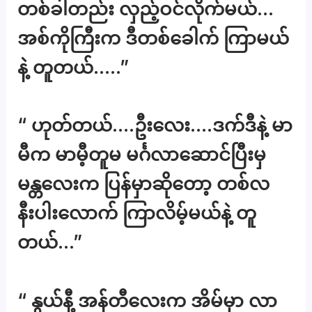
တစ်ခါတည်း လှည့်ဝင်လိုက်မယ်…
အစ်ကိုကြီးက ဒီတစ်ခေါက် ကြာမယ်
နဲ့ တူတယ်…..”
“ ဟုတ်တယ်….ဦးလေး….ဒက်ဒီနဲ့ မာ
မီက မာမီ့တူမ မင်္ဂလာဆောင်ပြီးမှ
မန္တလေးက ပြန်မှာဆိုတော့ တစ်လ
နီးပါးလောက် ကြာလိမ့်မယ်နဲ့ တူ
တယ်…”
“ နွယ်နီ့ အန်တီလေးက အိမ်မှာ လာ