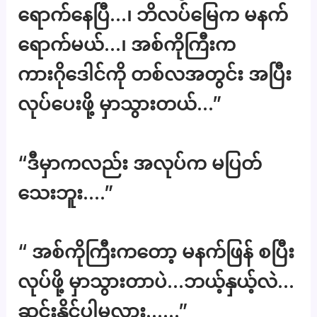
ရောက်နေပြီ…၊ ဘိလပ်မြေက မနက်
ရောက်မယ်…၊ အစ်ကိုကြီးက
ကားဂိုဒေါင်ကို တစ်လအတွင်း အပြီး
လုပ်ပေးဖို့ မှာသွားတယ်…”
“ဒီမှာကလည်း အလုပ်က မပြတ်
သေးဘူး….”
“ အစ်ကိုကြီးကတော့ မနက်ဖြန် စပြီး
လုပ်ဖို့ မှာသွားတာပဲ…ဘယ့်နှယ့်လဲ…
ဆင်းနိုင်ပါ့မလား……”