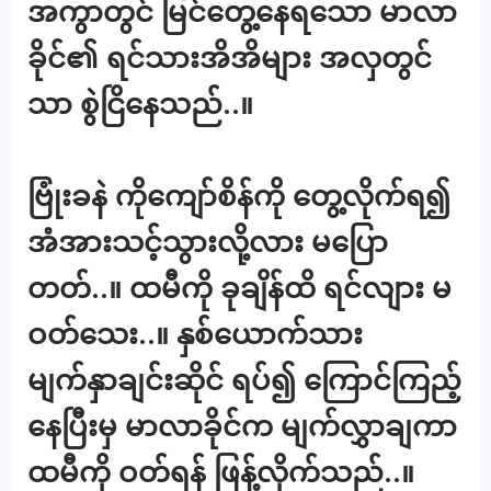
အကွာတွင် မြင်တွေ့နေရသော မာလာ
ခိုင်၏ ရင်သားအိအိများ အလှတွင်
သာ စွဲငြိနေသည်..။
ဗြုံးခနဲ ကိုကျော်စိန်ကို တွေ့လိုက်ရ၍
အံအားသင့်သွားလို့လား မပြော
တတ်..။ ထမီကို ခုချိန်ထိ ရင်လျား မ
ဝတ်သေး..။ နှစ်ယောက်သား
မျက်နှာချင်းဆိုင် ရပ်၍ ကြောင်ကြည့်
နေပြီးမှ မာလာခိုင်က မျက်လွှာချကာ
ထမီကို ဝတ်ရန် ဖြန့်လိုက်သည်..။