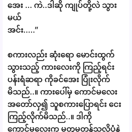
အေး … ကဲ..ဒါဆို ကျုပ်တို့လဲ သွား
မယ်
အင်း…..”
စကားလည်း ဆုံးရော မောင်းထွက်
သွားသည့် ကားလေးကို ကြည့်ရင်း
ပန်းရံဆရာ ကိုခင်အေး ပြုံးလိုက်
မိသည်..။ ကားပေါ်မှ ကောင်မလေး
အတော်လှ၍ သူစကားပြောရင်း ငေး
ကြည့်လိုက်မိသည်..။ ဒါကို
ကောင်မလေးက မတူမတန်သလိုပုံနဲ့