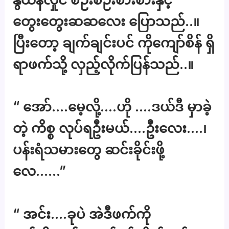
တွေးတွေးဆဆလေး ပြောသည်..။
ပြီးတော့ ချက်ချင်းပင် ကိုကျော်စိန် ရှိ
ရာဖက်သို့ လှည့်လိုက်ပြန်သည်..။
“ အော်….မေ့လို့….ဟို ….ဒယ်ဒီ မှာခဲ့
တဲ့ ကိစ္စ လုပ်ရဦးမယ်….ဦးလေး….၊
ပန်းရံသမားတွေ ဆင်းခိုင်းဖို့
လေ……”
“ အင်း….ခုပဲ အဲဒီဖက်ကို