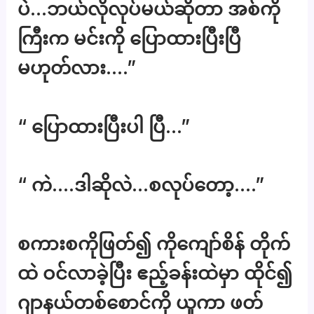
ပဲ…ဘယ်လိုလုပ်မယ်ဆိုတာ အစ်ကို
ကြီးက မင်းကို ပြောထားပြီးပြီ
မဟုတ်လား….”
“ ပြောထားပြီးပါ ပြီ…”
“ ကဲ….ဒါဆိုလဲ…စလုပ်တော့….”
စကားစကိုဖြတ်၍ ကိုကျော်စိန် တိုက်
ထဲ ဝင်လာခဲ့ပြီး ဧည့်ခန်းထဲမှာ ထိုင်၍
ဂျာနယ်တစ်စောင်ကို ယူကာ ဖတ်