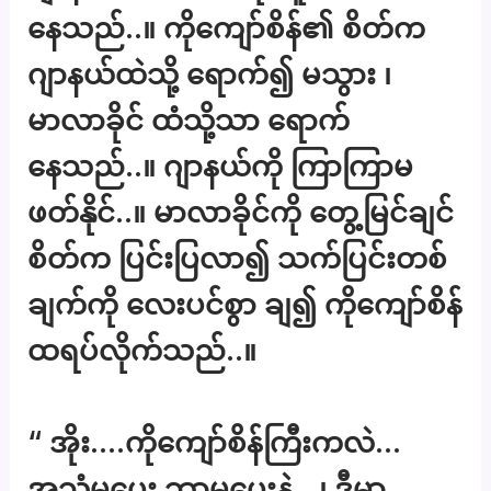
နေသည်..။ ကိုကျော်စိန်၏ စိတ်က
ဂျာနယ်ထဲသို့ ရောက်၍ မသွား ၊
မာလာခိုင် ထံသို့သာ ရောက်
နေသည်..။ ဂျာနယ်ကို ကြာကြာမ
ဖတ်နိုင်..။ မာလာခိုင်ကို တွေ့မြင်ချင်
စိတ်က ပြင်းပြလာ၍ သက်ပြင်းတစ်
ချက်ကို လေးပင်စွာ ချ၍ ကိုကျော်စိန်
ထရပ်လိုက်သည်..။
“ အိုး….ကိုကျော်စိန်ကြီးကလဲ…
အသံမပေး ဘာမပေးနဲ့…၊ ဒီမှာ