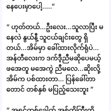
နေပေးမှာပေါ့…..”
“ ဟုတ်တယ်…ဦးလေး…သူလာပြီး မ
နေလဲ နွယ်နီ့ သူငယ်ချင်းတွေ ရှိ
တယ်…အိမ်မှာ ခေါ်ထားလိုက်ရုံပဲ…
အန်တီလေးက ဒက်ဒီ့ညီမဆိုပေမယ့်
ဖအေတူ မအေကွဲ ညီမလေ…ဆိုးလို့
အိမ်က ပစ်ထားတာ… ပြန်ခေါ်တာ
တောင် တစ်နှစ် မပြည့်သေးဘူး ”
“ အရင်တစ်ခေါက် အစ်ကိုကြီးတို့