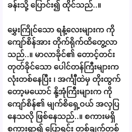
ခန်းသို့ ပြောင်း၍ ထိုင်သည်..။
မွှေးကြိုင်သော ရနံ့လေးများက ကို
ကျော်စိန်အား တိုက်ရိုက်ထိတွေ့လာ
သည်..။ မာလာခိုင်၏ တောင့်တင်း
တုတ်ခိုင်သော ပေါင်တန်ကြီးများက
လုံးတစ်နေပြီး ၊ အင်္ကျီထဲမှ တိုးထွက်
တော့မယောင် နို့အုံကြီးများက ကို
ကျော်စိန်၏ မျက်စိရှေ့ဝယ် အလှပြ
နေသလို ဖြစ်နေသည်..။ စကားမရှိ
စကားရှာ၍ ပြောရင်း တစ်ချက်တစ်