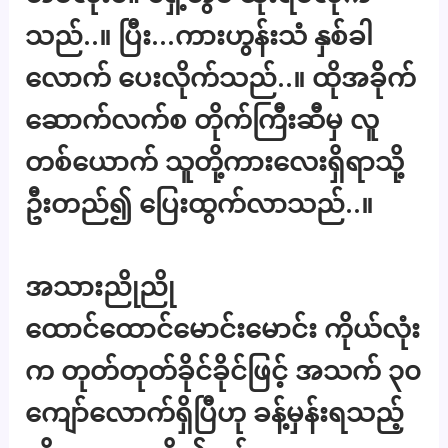
သည်..။ ပြီး…ကားဟွန်းသံ နှစ်ခါ
လောက် ပေးလိုက်သည်..။ ထိုအခိုက်
ဆောက်လက်စ တိုက်ကြီးဆီမှ လူ
တစ်ယောက် သူတို့ကားလေးရှိရာသို့
ဦးတည်၍ ပြေးထွက်လာသည်..။
အသားညိုညို
ထောင်ထောင်မောင်းမောင်း ကိုယ်လုံး
က တုတ်တုတ်ခိုင်ခိုင်ဖြင့် အသက် ၃၀
ကျော်လောက်ရှိပြီဟု ခန့်မှန်းရသည့်