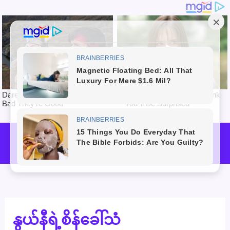
Skip
to
Mai
content
Men
နွယ်နီရဲ့စိန်ခေါ်သံ