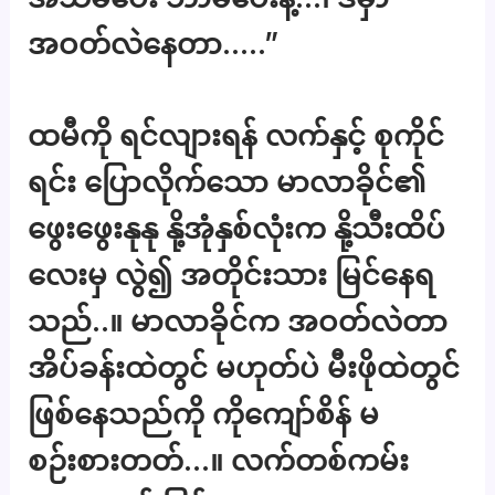
အဝတ်လဲနေတာ…..”
ထမီကို ရင်လျားရန် လက်နှင့် စုကိုင်
ရင်း ပြောလိုက်သော မာလာခိုင်၏
ဖွေးဖွေးနုနု နို့အုံနှစ်လုံးက နို့သီးထိပ်
လေးမှ လွဲ၍ အတိုင်းသား မြင်နေရ
သည်..။ မာလာခိုင်က အဝတ်လဲတာ
အိပ်ခန်းထဲတွင် မဟုတ်ပဲ မီးဖိုထဲတွင်
ဖြစ်နေသည်ကို ကိုကျော်စိန် မ
စဉ်းစားတတ်…။ လက်တစ်ကမ်း