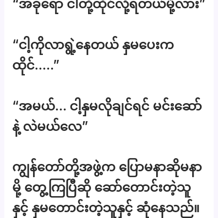
“အခုရော ငါတို့ထိုင်လို့ရတယ်မို့လား”
“ငါ့ကိုလာရွဲ့နေတယ် နှမပေးက
ထိုင်…..”
“အမယ်… ငါ့နှမလိုချင်ရင် မင်းဆော်
နဲ့ လဲမယ်လေ”
ကျွန်တော်တို့အဖွဲ့က ပြောမနာဆိုမနာ
မို့ တွေ့ကြပြီဆို ဆော်တောင်းတဲ့သူ
နှင့် နှမတောင်းတဲ့သူနှင့် ဆုံနေသည်။