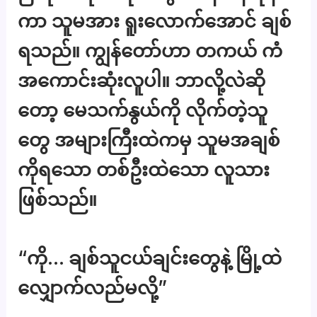
ကာ သူမအား ရူးလောက်အောင် ချစ်
ရသည်။ ကျွန်တော်ဟာ တကယ် ကံ
အကောင်းဆုံးလူပါ။ ဘာလို့လဲဆို
တော့ မေသက်နွယ်ကို လိုက်တဲ့သူ
တွေ အများကြီးထဲကမှ သူမအချစ်
ကိုရသော တစ်ဦးထဲသော လူသား
ဖြစ်သည်။
“ကို… ချစ်သူငယ်ချင်းတွေနဲ့ မြို့ထဲ
လျှောက်လည်မလို့”