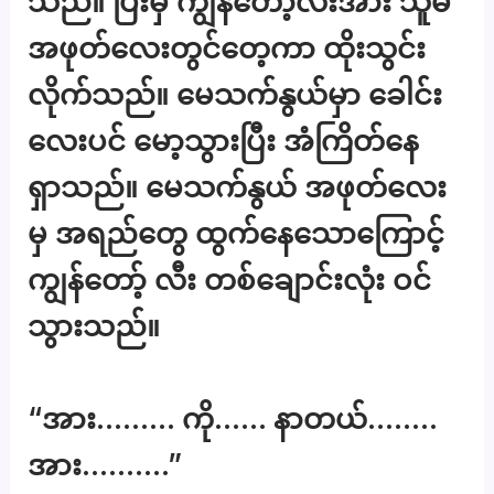
သည်။ ပြီးမှ ကျွန်တော့်လီးအား သူမ
အဖုတ်လေးတွင်တေ့ကာ ထိုးသွင်း
လိုက်သည်။ မေသက်နွယ်မှာ ခေါင်း
လေးပင် မော့သွားပြီး အံကြိတ်နေ
ရှာသည်။ မေသက်နွယ် အဖုတ်လေး
မှ အရည်တွေ ထွက်နေသောကြောင့်
ကျွန်တော့် လီး တစ်ချောင်းလုံး ဝင်
သွားသည်။
“အား……… ကို…… နာတယ်……..
အား……….”