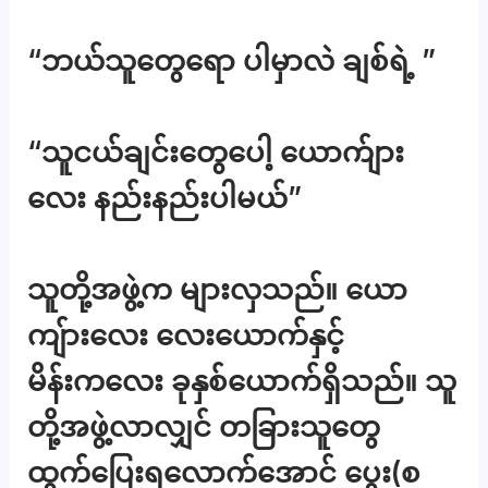
“ဘယ်သူတွေရော ပါမှာလဲ ချစ်ရဲ့ ”
“သူငယ်ချင်းတွေပေါ့ ယောက်ျား
လေး နည်းနည်းပါမယ်”
သူတို့အဖွဲ့က များလှသည်။ ယော
ကျ်ားလေး လေးယောက်နှင့်
မိန်းကလေး ခုနှစ်ယောက်ရှိသည်။ သူ
တို့အဖွဲ့လာလျှင် တခြားသူတွေ
ထွက်ပြေးရလောက်အောင် ပွေး(စ