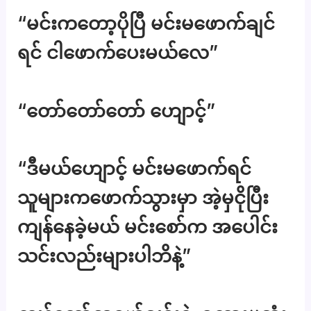
“မင်းကတော့ပိုပြီ မင်းမဖောက်ချင်
ရင် ငါဖောက်ပေးမယ်လေ”
“တော်တော်တော် ဟျောင့်”
“ဒီမယ်ဟျောင့် မင်းမဖောက်ရင်
သူများကဖောက်သွားမှာ အဲ့မှငိုပြီး
ကျန်နေခဲ့မယ် မင်းစော်က အပေါင်း
သင်းလည်းများပါဘိနဲ့”