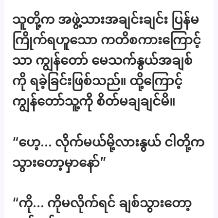
သူတို့က အဖွဲ့သားအချင်းချင်း ပြန်မ
ကြိုက်ရဟူသော ကတိစကားကြောင့်
သာ ကျွန်တော် မေသက်နွယ်အချစ်
ကို ရခဲ့ခြင်းဖြစ်သည်။ ထို့ကြောင့်
ကျွန်တော်သူ့ကို စိတ်မချချင်မိ။
“ဟေ့… လိုက်မယ်မို့လားနွယ် ငါတို့က
သွားတော့မှာနော်”
“ကို… ကိုမလိုက်ရင် ချစ်သွားတော့