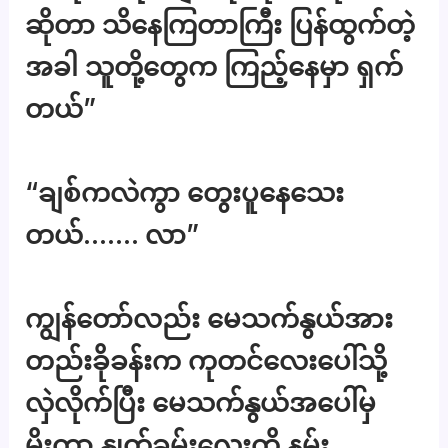
ဆိုတာ သိနေကြတာကြီး ပြန်ထွက်တဲ့
အခါ သူတို့တွေက ကြည့်နေမှာ ရှက်
တယ်”
“ချစ်ကလဲကွာ တွေးပူနေသေး
တယ်……. လာ”
ကျွန်တော်လည်း မေသက်နွယ်အား
တည်းခိုခန်းက ကုတင်လေးပေါ်သို့
လှဲလိုက်ပြီး မေသက်နွယ်အပေါ်မှ
မိုးကာ နှုတ်ခမ်းလေးကို နမ်း