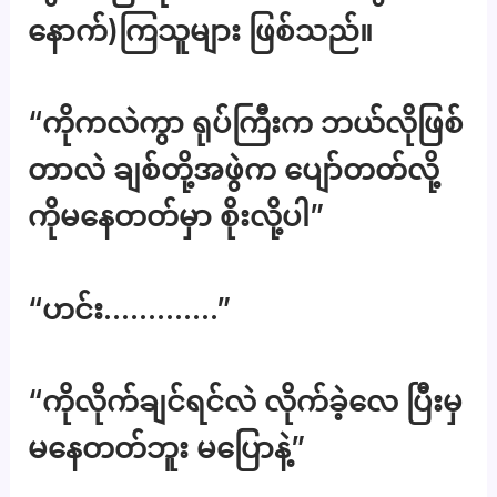
နောက်)ကြသူများ ဖြစ်သည်။
“ကိုကလဲကွာ ရုပ်ကြီးက ဘယ်လိုဖြစ်
တာလဲ ချစ်တို့အဖွဲက ပျော်တတ်လို့
ကိုမနေတတ်မှာ စိုးလို့ပါ”
“ဟင်း………….”
“ကိုလိုက်ချင်ရင်လဲ လိုက်ခဲ့လေ ပြီးမှ
မနေတတ်ဘူး မပြောနဲ့”