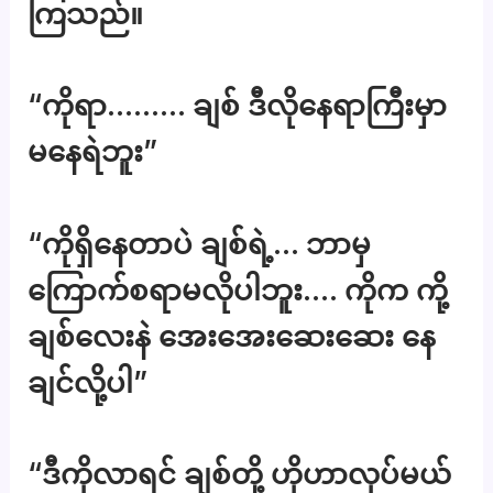
ကြသည်။
“ကိုရာ……… ချစ် ဒီလိုနေရာကြီးမှာ
မနေရဲဘူး”
“ကိုရှိနေတာပဲ ချစ်ရဲ့… ဘာမှ
ကြောက်စရာမလိုပါဘူး…. ကိုက ကို့
ချစ်လေးနဲ အေးအေးဆေးဆေး နေ
ချင်လို့ပါ”
“ဒီကိုလာရင် ချစ်တို့ ဟိုဟာလုပ်မယ်