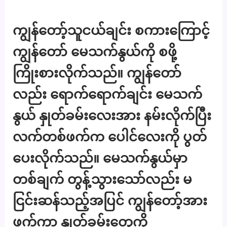
ကျွန်တော့်သူငယ်ချင်း စကားကြောင့်
ကျွန်တော် မေသက်နွယ်ကို စဖို့
ကြိုးစားလိုက်သည်။ ကျွန်တော်
လည်း ရောက်ရောက်ချင်း မေသက်
နွယ် နှုတ်ခမ်းလေးအား နမ်းလိုက်ပြီး
လက်တစ်ဖက်က ပေါင်လေးကို ပွတ်
ပေးလိုက်သည်။ မေသက်နွယ်မှာ
တစ်ချက် တွန့်သွားသော်လည်း မ
ငြင်းဆန်သည့်အပြင် ကျွန်တော့်အား
ဖက်ကာ နှုတ်ခမ်းတွေကို