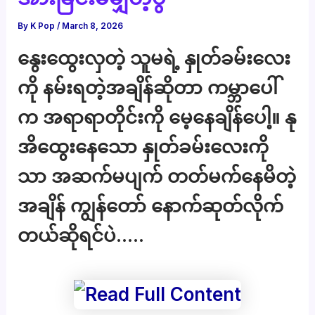
By
K Pop
/
March 8, 2026
နွေးထွေးလှတဲ့ သူမရဲ့ နှုတ်ခမ်းလေး
ကို နမ်းရတဲ့အချိန်ဆိုတာ ကမ္ဘာပေါ်
က အရာရာတိုင်းကို မေ့နေချိန်ပေါ့။ နု
အိထွေးနေသော နှုတ်ခမ်းလေးကို
သာ အဆက်မပျက် တတ်မက်နေမိတဲ့
အချိန် ကျွန်တော် နောက်ဆုတ်လိုက်
တယ်ဆိုရင်ပဲ…..