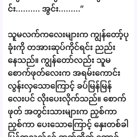
င်း………. အွင်း………”
သူမလက်ကလေးများက ကျွန်တော့်ပု
ခုံးကို တအားဆုပ်ကိုင်ရင်း ညည်း
နေသည်။ ကျွန်တော်လည်း သူမ
စောက်ဖုတ်လေးက အရမ်းကောင်း
လွန်းလှသောကြောင့် ခပ်မြန်မြန်
လေးပင် လိုးပေးလိုက်သည်။ စောက်
ဖုတ် အတွင်းသားများက ညှစ်ကာ
ညှစ်ကာ ပေးသောကြောင့် နှေးတစ်ခါ