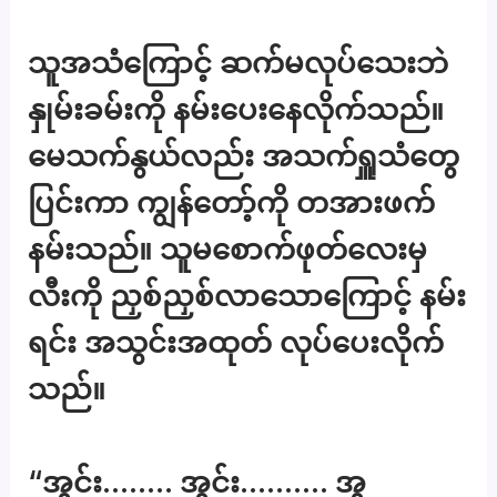
သူအသံကြောင့် ဆက်မလုပ်သေးဘဲ
နှုမ်းခမ်းကို နမ်းပေးနေလိုက်သည်။
မေသက်နွယ်လည်း အသက်ရှူသံတွေ
ပြင်းကာ ကျွန်တော့်ကို တအားဖက်
နမ်းသည်။ သူမစောက်ဖုတ်လေးမှ
လီးကို ညှစ်ညှစ်လာသောကြောင့် နမ်း
ရင်း အသွင်းအထုတ် လုပ်ပေးလိုက်
သည်။
“အွင်း…….. အွင်း………. အွ