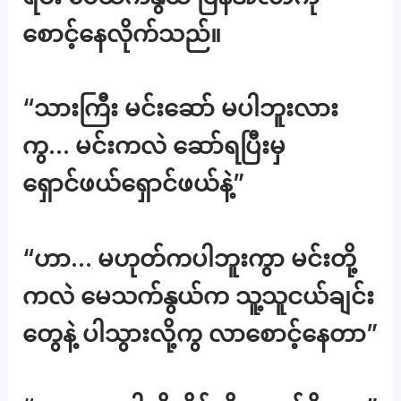
စောင့်နေလိုက်သည်။
“သားကြီး မင်းဆော် မပါဘူးလား
ကွ… မင်းကလဲ ဆော်ရပြီးမှ
ရှောင်ဖယ်ရှောင်ဖယ်နဲ့”
“ဟာ… မဟုတ်ကပါဘူးကွာ မင်းတို့
ကလဲ မေသက်နွယ်က သူ့သူငယ်ချင်း
တွေနဲ့ ပါသွားလို့ကွ လာစောင့်နေတာ”