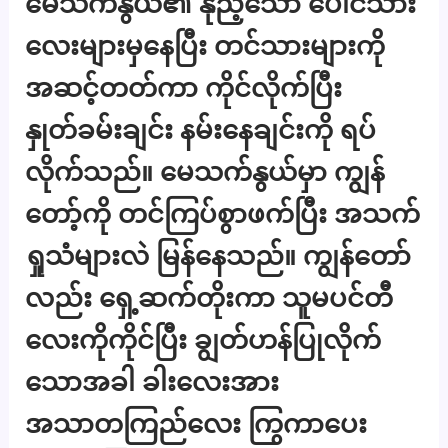
မေသက်နွယ်၏ နုညံ့သော ပေါင်သား
လေးများမှနေပြီး တင်သားများကို
အဆင့်တတ်ကာ ကိုင်လိုက်ပြီး
နှုတ်ခမ်းချင်း နမ်းနေချင်းကို ရပ်
လိုက်သည်။ မေသက်နွယ်မှာ ကျွန်
တော့်ကို တင်ကြပ်စွာဖက်ပြီး အသက်
ရှုသံများလဲ မြန်နေသည်။ ကျွန်တော်
လည်း ရှေ့ဆက်တိုးကာ သူမပင်တီ
လေးကိုကိုင်ပြီး ချွတ်ဟန်ပြုလိုက်
သောအခါ ခါးလေးအား
အသာတကြည်လေး ကြွကာပေး