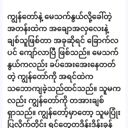
ကျွန်တော်နဲ့ မေသက်နွယ်လို့ခေါ်တဲ့
အတန်းထဲက အချောအလှလေးနဲ့
ချစ်သူဖြစ်တာ အခုဆိုရင် ခြောက်လ
ပင် ကျော်လာပြီ ဖြစ်သည်။ မေသက်
နွယ်ကလည်း ခပ်အေးအေးနေတတ်
တဲ့ ကျွန်တော်ကို အရင်ထဲက
သဘောကျခဲ့သည်ထင်သည်။ သူမက
လည်း ကျွန်တော်ကို တအားချစ်
ရှာသည်။ ကျွန်တော့်မှာတော့ သူမပြုံး
ပြလိုက်တိုင်း ရင်တွေတဒိန်းဒိန်းခုန်