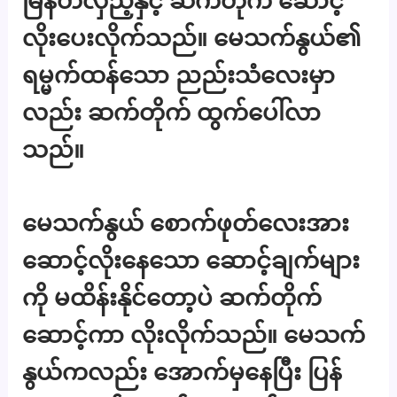
မြန်တလှည့်နှင့် ဆက်တိုက် ဆောင့်
လိုးပေးလိုက်သည်။ မေသက်နွယ်၏
ရမ္မက်ထန်သော ညည်းသံလေးမှာ
လည်း ဆက်တိုက် ထွက်ပေါ်လာ
သည်။
မေသက်နွယ် စောက်ဖုတ်လေးအား
ဆောင့်လိုးနေသော ဆောင့်ချက်များ
ကို မထိန်းနိုင်တော့ပဲ ဆက်တိုက်
ဆောင့်ကာ လိုးလိုက်သည်။ မေသက်
နွယ်ကလည်း အောက်မှနေပြီး ပြန်