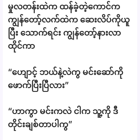
မှုလတန်းထဲက ထန်ခဲ့တဲ့ကောင်က
ကျွန်တော့်လက်ထဲက ဆေးလိပ်ကိုယူ
ပြီး သောက်ရင်း ကျွန်တော့်နားလာ
ထိုင်ကာ
“ဟျောင့် ဘယ်နဲ့လဲကွ မင်းဆော်ကို
ဖောက်ပြီးပြီလား”
“ဟာကွာ မင်းကလဲ ငါက သူ့ကို ဒီ
တိုင်းချစ်တာပါကွ”