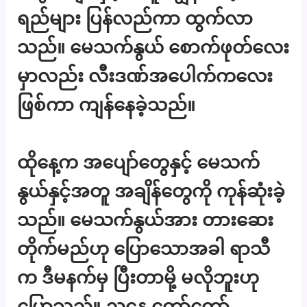
ရည်များ ပြန်လည်ကာ ထွက်လာ
သည်။ မေသက်နွယ် စောက်ဖုတ်လေး
မှာလည်း လီးဒဏ်အပေါက်ကလေး
ဖြစ်ကာ ကျန်နေခဲ့သည်။
ထိုနေ့က အပျော်တွေနှင့် မေသက်
နွယ်နှင့်အတူ အချိန်တွေကို ကုန်ဆုံးခဲ့
သည်။ မေသက်နွယ်အား တားဆေး
တိုက်မည်ဟု ပြောသောအခါ ရာသီ
က ဒီမနက်မှ ပြီးတာမို့ မလိုဘူးဟု
ပြောသည်။ ညနေ တော်တော်