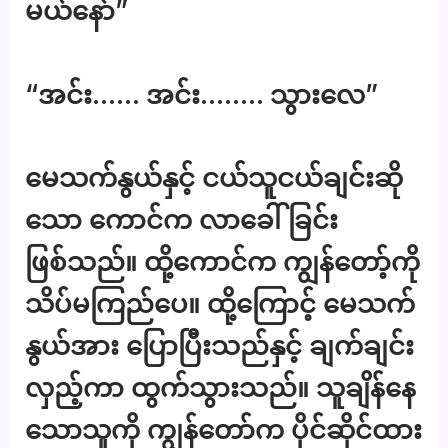
မယ်နော်”
“အင်း…… အင်း…….. သွားလေ”
မေသက်နွယ်နှင့် ငယ်သူငယ်ချင်းဆို
သော ကောင်က လာခေါ်ခြင်း
ဖြစ်သည်။ ထို့ကောင်က ကျွန်တော့်ကို
သိပ်မကြည်ပေ။ ထို့ကြောင့် မေသက်
နွယ်အား ပြောပြီးသည်နှင့် ချက်ချင်း
လှည့်ကာ ထွက်သွားသည်။ သူချိန်နေ
သောသူကို ကျွန်တော်က ပိုင်ဆိုင်ထား