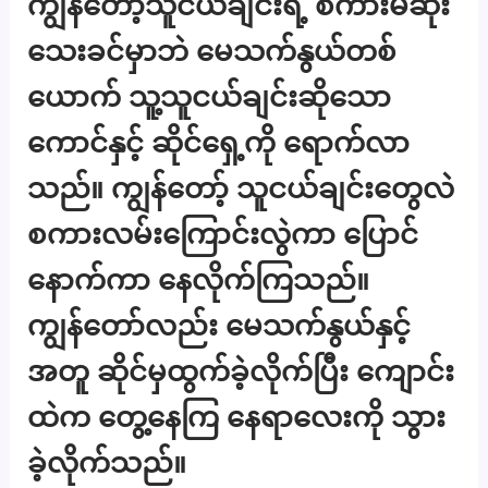
ကျွန်တော့်သူငယ်ချင်းရဲ့ စကားမဆုံး
သေးခင်မှာဘဲ မေသက်နွယ်တစ်
ယောက် သူ့သူငယ်ချင်းဆိုသော
ကောင်နှင့် ဆိုင်ရှေ့ကို ရောက်လာ
သည်။ ကျွန်တော့် သူငယ်ချင်းတွေလဲ
စကားလမ်းကြောင်းလွဲကာ ပြောင်
နောက်ကာ နေလိုက်ကြသည်။
ကျွန်တော်လည်း မေသက်နွယ်နှင့်
အတူ ဆိုင်မှထွက်ခဲ့လိုက်ပြီး ကျောင်း
ထဲက တွေ့နေကြ နေရာလေးကို သွား
ခဲ့လိုက်သည်။