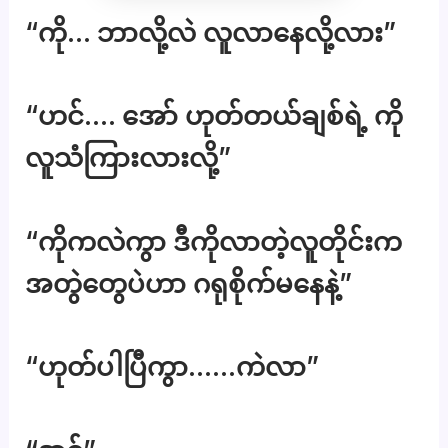
“ကို… ဘာလို့လဲ လူလာနေလို့လား”
“ဟင်…. အော် ဟုတ်တယ်ချစ်ရဲ့ ကို
လူသံကြားလားလို့”
“ကိုကလဲကွာ ဒီကိုလာတဲ့လူတိုင်းက
အတွဲတွေပဲဟာ ဂရုစိုက်မနေနဲ့”
“ဟုတ်ပါပြီကွာ……ကဲလာ”