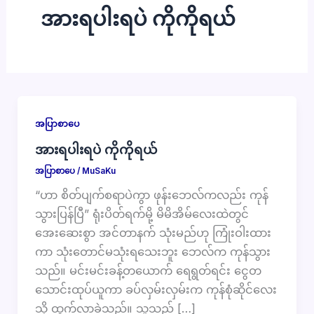
အားရပါးရပဲ ကိုကိုရယ်
အပြာစာပေ
အားရပါးရပဲ ကိုကိုရယ်
အပြာစာပေ
/
MuSaKu
“ဟာ စိတ်ပျက်စရာပဲကွာ ဖုန်းဘေလ်ကလည်း ကုန်
သွားပြန်ပြီ” ရုံးပိတ်ရက်မို့ မိမိအိမ်လေးထဲတွင်
အေးဆေးစွာ အင်တာနက် သုံးမည်ဟု ကြုံးဝါးထား
ကာ သုံးတောင်မသုံးရသေးဘူး ဘေလ်က ကုန်သွား
သည်။ မင်းမင်းခန့်တယောက် ရေရွတ်ရင်း ငွေတ
သောင်းထုပ်ယူကာ ခပ်လှမ်းလှမ်းက ကုန်စုံဆိုင်လေး
သို့ ထွက်လာခဲ့သည်။ သူသည် […]