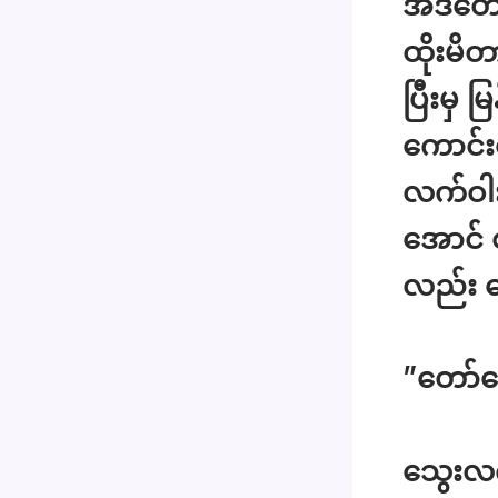
အဲဒီတော
ထိုးမိ
ပြီးမှ 
ကောင်း
လက်ဝါး
အောင်
လည်း ည
”တော်တေ
သွေးလက