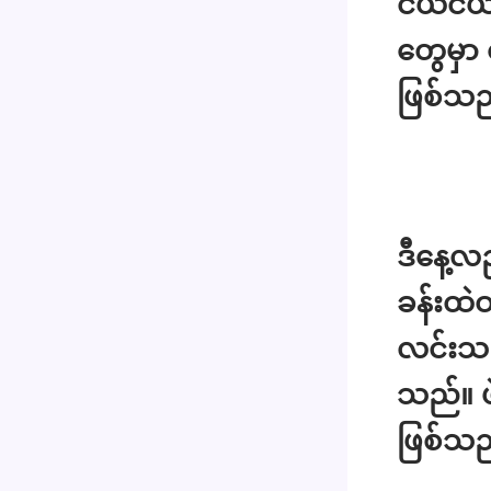
ငယ်ငယ်
တွေမှာ 
ဖြစ်သည
ဒီနေ့လ
ခန်းထဲ
လင်းသည်
သည်။ ဖဲ
ဖြစ်သည