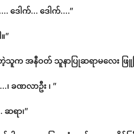
…. ဒေါက်… ဒေါက်….”
ါ။”
ဲ့သူက အနီဝတ် သူနာပြုဆရာမလေး ဖြူဖ
….၊ ခဏလာဦး ၊ ”
… ဆရာ၊”