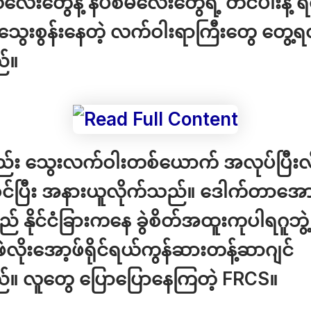
လေးတွေနဲ့ နပ်စ်မလေးတွေရဲ့ တင်ပါးနဲ့ 
သွေးစွန်းနေတဲ့ လက်ဝါးရာကြီးတွေ တွေ့ရ
်။
ည်း သွေးလက်ဝါးတစ်ယောက် အလုပ်ပြီးလို
ဝင်ပြီး အနားယူလိုက်သည်။ ဒေါက်တာအော
 နိုင်ငံခြားကနေ ခွဲစိတ်အထူးကုပါရဂူဘွ
လိုးအော့ဖ်ရိုင်ရယ်ကွန်ဆားတန့်ဆာဂျင်
်။ လူတွေ ပြောပြောနေကြတဲ့ FRCS။