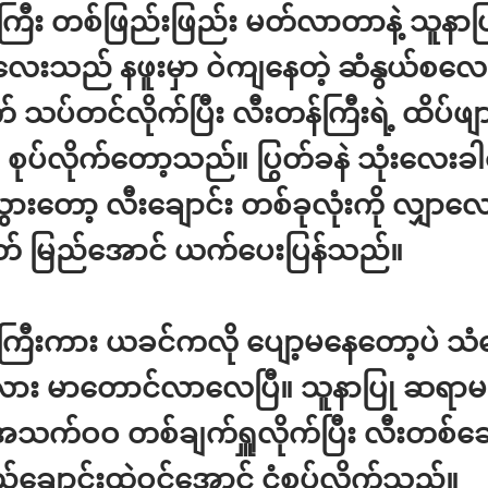
ကြီး တစ်ဖြည်းဖြည်း မတ်လာတာနဲ့ သူနာပ
းသည် နဖူးမှာ ဝဲကျနေတဲ့ ဆံနွယ်စလေး
 သပ်တင်လိုက်ပြီး လီးတန်ကြီးရဲ့ ထိပ်ဖျာ
နဲ စုပ်လိုက်တော့သည်။ ပြွတ်ခနဲ သုံးလေး
းသွားတော့ လီးချောင်း တစ်ခုလုံးကို လျှာလေ
တ် မြည်အောင် ယက်ပေးပြန်သည်။
ကြီးကား ယခင်ကလို ပျော့မနေတော့ပဲ သံခ
လား မာတောင်လာလေပြီ။ သူနာပြု ဆရာ
သက်ဝဝ တစ်ချက်ရှူလိုက်ပြီး လီးတစ်ချေ
်ချောင်းထဲဝင်အောင် ငုံစုပ်လိုက်သည်။