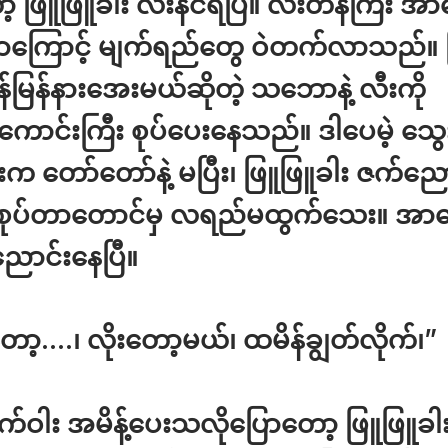
့ ဖြူဖြူခါး လီးနင်ရပြီ။ လီးတန်ကြီး အာခ
တာကြောင့် မျက်ရည်တွေ ဝဲတက်လာသည်။ မြ
မြန်မြန်နားအေးမယ်ဆိုတဲ့ သဘောနဲ့ လီးကို
ကောင်းကြီး စုပ်ပေးနေသည်။ ဒါပေမဲ့ သွေ
က တော်တော်နဲ့ မပြီး၊ ဖြူဖြူခါး ဇက်ညေ
 စုပ်တာတောင်မှ လရည်မထွက်သေး။ အာ
ောင်းနေပြီ။
ာ့….၊ လိုးတော့မယ်၊ ထမိန်ချွတ်လိုက်၊”
်ဝါး အမိန့်ပေးသလိုပြောတော့ ဖြူဖြူခါး