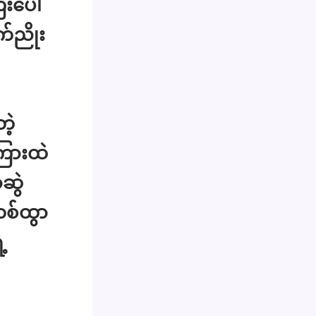
းပေါ်
က်ညိုး
ဲ့
ြားထဲ
ာဆွဲ
တစ်ထွာ
့