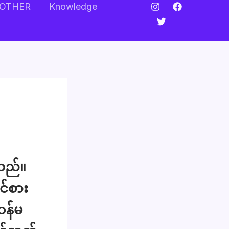
OTHER
Knowledge
သည်။
င်စား
ဝန်မ