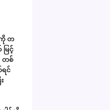
ကို တ
မြင့်
။ တစ်
်ရင်
ီး