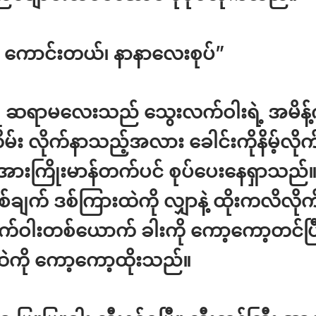
ကောင်းတယ်၊ နာနာလေးစုပ်”
ု ဆရာမလေးသည် သွေးလက်ဝါးရဲ့ အမိန့်
်း လိုက်နာသည့်အလား ခေါင်းကိုနိမ့်လိုက် 
့ အားကြိုးမာန်တက်ပင် စုပ်ပေးနေရှာသည်
ချက် ဒစ်ကြားထဲကို လျှာနဲ့ ထိုးကလိလိုက
်ဝါးတစ်ယောက် ခါးကို ကော့ကော့တင်ပြ
ထဲကို ကော့ကော့ထိုးသည်။