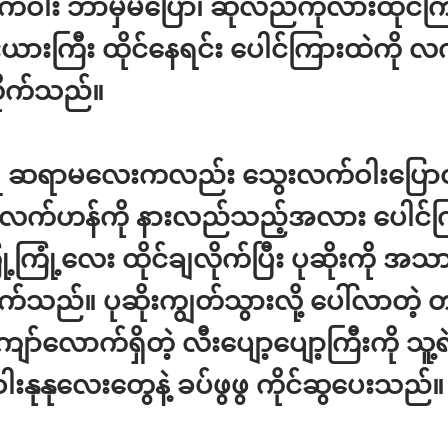
်ဝါး ဘာမှမပြော၊ ဆုံလည်ကုလားထိုင်ကြီ
ယားကြီး ထိုင်နေရင်း ပေါင်ကြားထဲကို လ
လိုက်သည်။
ြု ဆရာမလေးကလည်း သွေးလက်ဝါးပြောတ
လက်ဟန်ကို နားလည်သည့်အလား ပေါင်က
ုံ့ကြုံ့လေး ထိုင်ချလိုက်ပြီး ပုဆိုးကို အသ
ုက်သည်။ ပုဆိုးကျွတ်သွားလို့ ပေါ်လာတဲ့ 
ော်လောက်ရှိတဲ့ လီးပျော့ပျော့ကြီးကို သူ့ရဲ
းနုနုလေးတွေနဲ့ ခပ်ဖွဖွ ကိုင်ဆွပေးသည်။