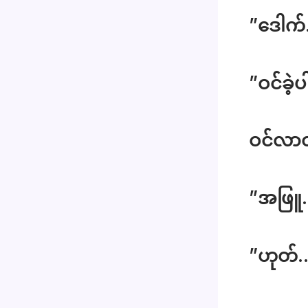
”ဒေါက်
”ဝင်ခဲ့ပ
ဝင်လာတ
”အဖြူ
”ဟုတ်