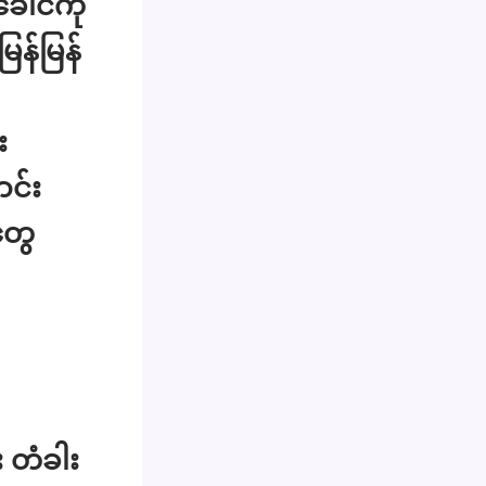
ေါင်ကို
န်မြန်
း
ာင်း
တွေ
 တံခါး