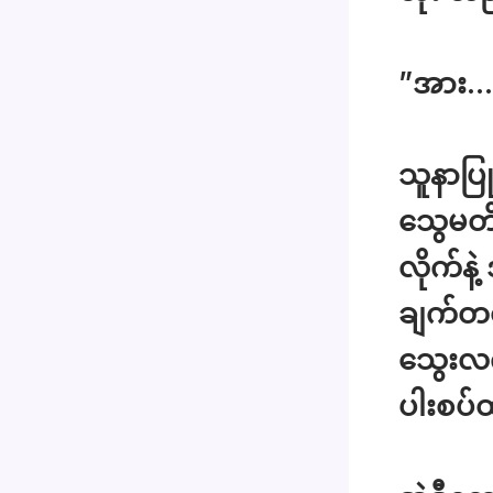
”အား… 
သူနာပြ
သွေမတိမ
လိုက်နဲ
ချက်တစ်
သွေးလက
ပါးစပ်