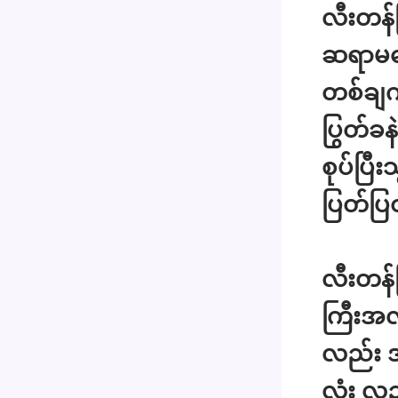
လီးတန်
ဆရာမလေ
တစ်ချက်
ပြွတ်ခ
စုပ်ပြီ
ပြတ်ပြ
လီးတန်
ကြီးအ
လည်း အ
လုံး လည