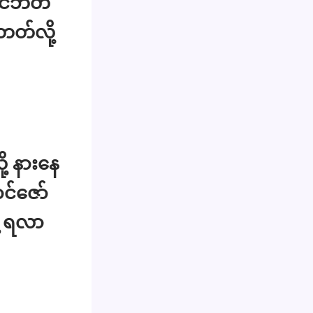
ရင်ဘတ်
တတ်လို့
့ နားနေ
င်ဇော်
ဲ့ ရလာ