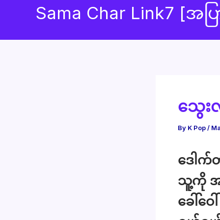
to
Sama Char Link7 [အပ
content
သွေးလ
By
K Pop
/
Ma
ဒေါက်တ
သူ့ကို
ခေါ်ဝေ