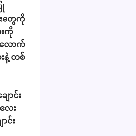
ြု
တွေကို
းကို
ခါလောက်
းနဲ့ တစ်
ျောင်း
မလေး
ာင်း