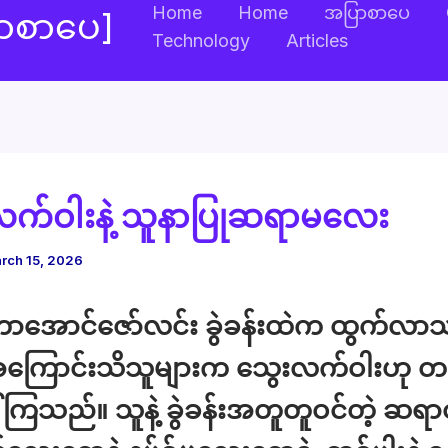
Home
Home
အပြာစာပေ
ြာစာပေ]
Technology
Articles
က်ဝါးနဲ့ သူနာပြုဆရာမလေး
rch 15, 2026
ာအောင်ဇော်လင်း ခွဲခန်းထဲက ထွက်လာ
 အကြောင်းသိသူများက သွေးလက်ဝါးဟု တ
ါ်ကြသည်။ သူနဲ့ ခွဲခန်းအတူတူဝင်တဲ့ ဆရာ