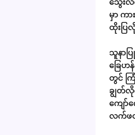
သွေးလက
မှာ ကား
ထိုးပြ
သူနာပ
ခြေဟန်
တွင် ကြ
ချွတ်လိ
ကျော်ကျ
လက်ဖဝါ