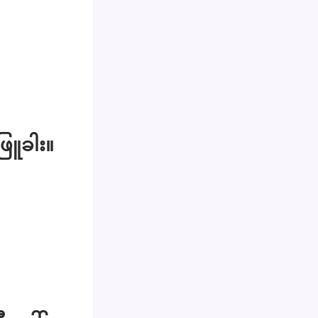
ြူခါး။